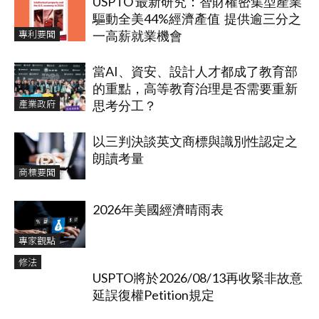
USPTO 最新研究：智財權密集型產業
驅動全美44%經濟產值 提供逾三分之
專利要聞
一高薪就業機會
當AI、資安、設計人才都成了教育部
的重點，高等教育治理是否需要重新
產業政府
思考分工？
以三判決談英文商標與識別性認定之
朗讀考量
商標要聞
2026年美國經濟晴雨表
專家觀點
修法
USPTO將於2026/08/13再收緊非故意
延誤復權Petition規定