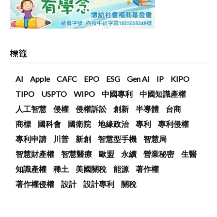
標籤
AI
Apple
CAFC
EPO
ESG
Gen AI
IP
KIPO
TIPO
USPTO
WIPO
中國專利
中國知識產權
人工智慧
侵權
侵權訴訟
創新
半導體
台商
商標
國科會
國衛院
地緣政治
專利
專利侵權
專利申請
川普
新創
智慧型手機
智慧局
智慧財產權
智慧醫療
歐盟
永續
營業秘密
生醫
知識產權
稀土
美國關稅
能源
著作權
著作權侵權
設計
設計專利
關稅