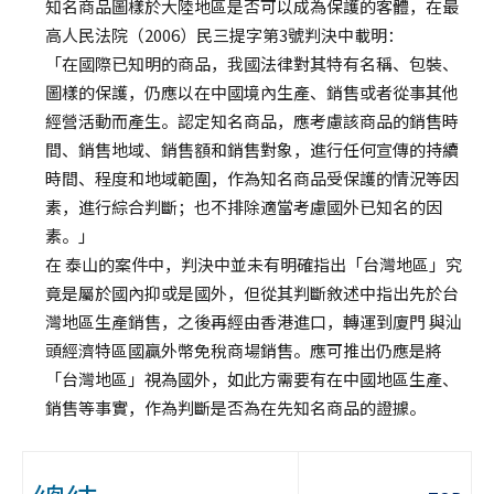
知名商品圖樣於大陸地區是否可以成為保護的客體，在最
高人民法院（2006）民三提字第3號判決中載明：
「在國際已知明的商品，我國法律對其特有名稱、包裝、
圖樣的保護，仍應以在中國境內生產、銷售或者從事其他
經營活動而產生。認定知名商品，應考慮該商品的銷售時
間、銷售地域、銷售額和銷售對象，進行任何宣傳的持續
時間、程度和地域範圍，作為知名商品受保護的情況等因
素，進行綜合判斷；也不排除適當考慮國外已知名的因
素。」
在 泰山的案件中，判決中並未有明確指出「台灣地區」究
竟是屬於國內抑或是國外，但從其判斷敘述中指出先於台
灣地區生產銷售，之後再經由香港進口，轉運到廈門 與汕
頭經濟特區國贏外幣免稅商場銷售。應可推出仍應是將
「台灣地區」視為國外，如此方需要有在中國地區生產、
銷售等事實，作為判斷是否為在先知名商品的證據。