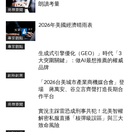
朗讀考量
商標要聞
2026年美國經濟晴雨表
專家觀點
專家觀點
生成式引擎優化（GEO）」時代「3
大突圍關鍵」：做AI最想推薦的權威
品牌
創新創業
「2026台美城市產業商機媒合會」登
場 蔣萬安、谷立言齊聲打造長期合
作平台
商標要聞
實況主踩雷恐成刑事共犯！北美智權
解密私服直播「核彈級誤區」與三大
致命風險