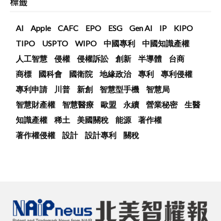
標籤
AI
Apple
CAFC
EPO
ESG
Gen AI
IP
KIPO
TIPO
USPTO
WIPO
中國專利
中國知識產權
人工智慧
侵權
侵權訴訟
創新
半導體
台商
商標
國科會
國衛院
地緣政治
專利
專利侵權
專利申請
川普
新創
智慧型手機
智慧局
智慧財產權
智慧醫療
歐盟
永續
營業秘密
生醫
知識產權
稀土
美國關稅
能源
著作權
著作權侵權
設計
設計專利
關稅