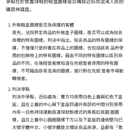
爭點在於放置球鞋的鞋盒圖樣是否構成近似而混淆人民的
購買辨識度。
外裝鞋盒圖樣是否為保護的客體
首先，法院界定商品的外裝盒子圖樣，是否可以成為知名
商標的特有圖樣。判決中指出，知名商品的特有圖樣的保
護，不僅僅只是附著在商品上的圖樣，也包括該商 品所使
用的包裝物上的特有圖樣。藉由不同的特有圖樣以區別商
品的不同，在後經營者應知道在先經營者使用的特有圖
樣，不可藉由容易混淆的圖樣，進行對在先經 營者市場範
疇侵害。
判決爭點
判決中爭點，近似處為：雙方均使用白色上蓋與紅色下盒
座，且在上蓋的中心與下盒座四邊外側部的中間分別使用
內有一白色持球運動員運球狀態樣式的黑框紅底圓 圈圖
樣，且在上蓋中心圓圈圖樣下方以及下盒座四邊側壁均已
大號字體中文、小號字體英文標註商品來源，且都有「喬