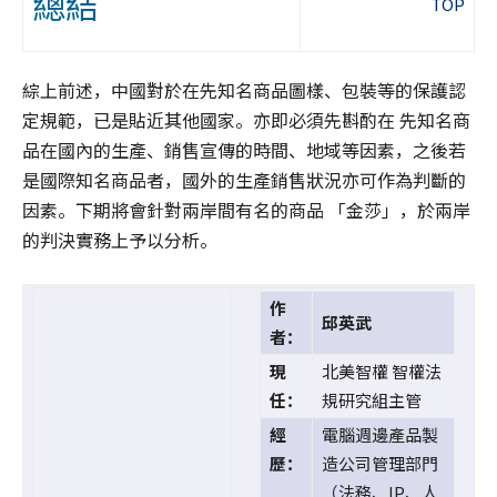
總結
TOP
綜上前述，中國對於在先知名商品圖樣、包裝等的保護認
定規範，已是貼近其他國家。亦即必須先斟酌在 先知名商
品在國內的生產、銷售宣傳的時間、地域等因素，之後若
是國際知名商品者，國外的生產銷售狀況亦可作為判斷的
因素。下期將會針對兩岸間有名的商品 「金莎」，於兩岸
的判決實務上予以分析。
作
邱英武
者：
現
北美智權 智權法
任：
規研究組主管
經
電腦週邊產品製
歷：
造公司管理部門
（法務、IP、人