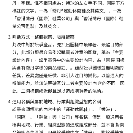
丹」字樣。惟不相同處為：持球的左右手不 同、圓圈下方
標註的文字，一為「喬丹®運動休閒鞋及其英文」，一為
「香港喬丹（國際）鞋業公司」與「香港喬丹（國際）鞋
業公司監製」及其英文。
判斷方式－整體觀察、隔離觀察
判決中對於訟爭產品，先抓出圖樣中最顯著、最醒目的部
分，此部分即最容易引起購買者注意的圖樣，稱為「主要
設計內容」。訟爭案件中的主要設計內容，為「圓 圈圖樣
與含有喬丹字樣的商品標註」。雖然訟爭圖樣並無明顯的
差異，差異處僅是細微、非引人注目的變化。以普通人的
辨識能力，並無法明確區分二者主要設計內 容的不同。因
此，二圖樣構成近似且足以造成購買者的混淆。
通用名稱與屬於地域、行業與組織型態的名稱
訟爭來源標示的內容中的「運動休閒鞋」、「香港」、
「國際」、「鞋業」與「公司」等名稱，僅是一般通用名
稱與地域、行業、組織型態的通成組成部分，並不會 對商
品辨識產生混淆。但是訟爭的中文「喬丹」，對訟爭雙方