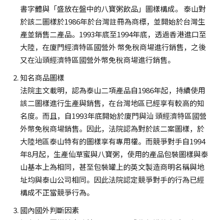
書字體與「盛放在盤中的八寶粥飲品」圖樣構成。 泰山對
於該二圖樣於1986年於台灣註冊為商標，並開始於台灣生
產並銷售二產品。1993年底至1994年底，透過香港進口至
大陸，在廈門經濟特區國營外 幣免稅商場進行銷售，之後
又在汕頭經濟特區國營外幣免稅商場進行銷售。
知名商品圖樣
法院主文載明，認為泰山二項產品自1986年起，持續使用
該二圖樣進行生產與銷售，在台灣地區已經享有較高的知
名度。而且，自1993年底開始於廈門與汕 頭經濟特區國營
外幣免稅商場銷售。因此，法院認為對於該二案圖樣，於
大陸地區泰山特有的圖樣享有專用權。而競爭對手自1994
年8月起，生產仙草蜜與八寶粥，使用的產品包裝圖樣與泰
山基本上為相同，甚至包裝罐上的英文製造商明名稱與地
址均與泰山公司相同。因此法院認定競爭對手的行為已經
構成不正當競爭行為。
國內國外判斷因素