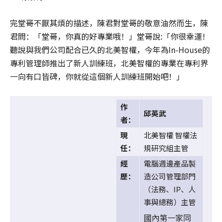
完堂哥不厭其煩的描述，陳君對堂哥的敬意油然而生，陳
君問：「堂哥，你真的好專業哦！」堂哥說:「你很幸運!
聽說與我們公司配合已久的北美智權，今年為In-House的
專利管理師推出了新人訓練班，北美智權的專業在專利界
一向有口皆碑，你就從這個新人訓練班開始吧！」
作
邱英武
者：
現
北美智權 智權法
任：
規研究組主管
經
電腦週邊產品製
歷：
造公司管理部門
（法務、IP、人
事與總務）主管
國內第一家同