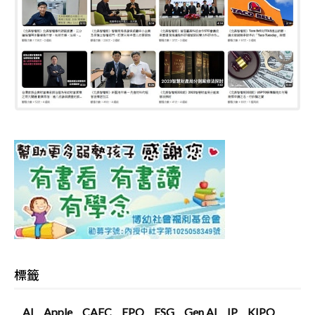
標籤
AI
Apple
CAFC
EPO
ESG
Gen AI
IP
KIPO