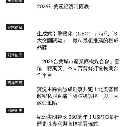
2026年美國經濟晴雨表
專家觀點
生成式引擎優化（GEO）」時代「3
大突圍關鍵」：做AI最想推薦的權威
品牌
創新創業
「2026台美城市產業商機媒合會」登
場 蔣萬安、谷立言齊聲打造長期合
作平台
商標要聞
實況主踩雷恐成刑事共犯！北美智權
解密私服直播「核彈級誤區」與三大
致命風險
創新創業
紀念美國建國 250 週年！USPTO舉行
歷史性專利與商標簽署儀式