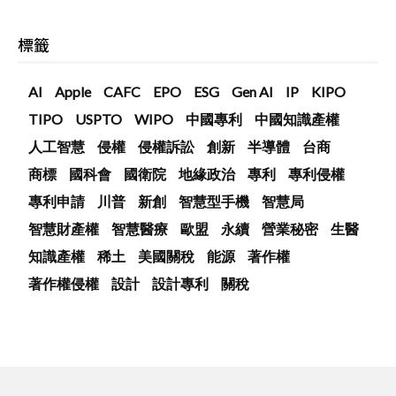
標籤
AI
Apple
CAFC
EPO
ESG
Gen AI
IP
KIPO
TIPO
USPTO
WIPO
中國專利
中國知識產權
人工智慧
侵權
侵權訴訟
創新
半導體
台商
商標
國科會
國衛院
地緣政治
專利
專利侵權
專利申請
川普
新創
智慧型手機
智慧局
智慧財產權
智慧醫療
歐盟
永續
營業秘密
生醫
知識產權
稀土
美國關稅
能源
著作權
著作權侵權
設計
設計專利
關稅