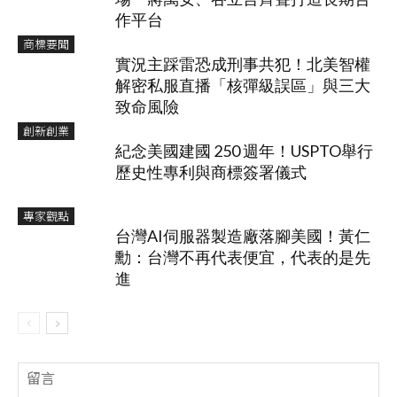
作平台
商標要聞
實況主踩雷恐成刑事共犯！北美智權
解密私服直播「核彈級誤區」與三大
致命風險
創新創業
紀念美國建國 250 週年！USPTO舉行
歷史性專利與商標簽署儀式
專家觀點
台灣AI伺服器製造廠落腳美國！黃仁
勳：台灣不再代表便宜，代表的是先
進