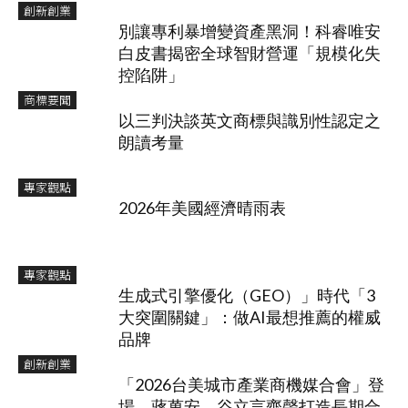
創新創業
別讓專利暴增變資產黑洞！科睿唯安
白皮書揭密全球智財營運「規模化失
控陷阱」
商標要聞
以三判決談英文商標與識別性認定之
朗讀考量
專家觀點
2026年美國經濟晴雨表
專家觀點
生成式引擎優化（GEO）」時代「3
大突圍關鍵」：做AI最想推薦的權威
品牌
創新創業
「2026台美城市產業商機媒合會」登
場 蔣萬安、谷立言齊聲打造長期合