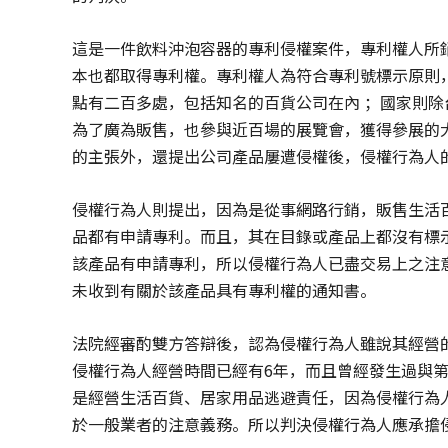
這是一件飲料沖泡容器的專利侵權案件，專利權人所
本也都取得專利權。專利權人為符合專利號標示原則
點有二百多處，包括知名的百貨公司在內 ；國家則
為了廣為販售，也參與近百場的展覽會，獲得參展的
的主張外，還提出公司產品屢遭侵權後，侵權行為人
侵權行為人則提出，因為是從事網路行銷，販售生活
品都有申請專利。而且，其在目錄或產品上都沒有標
該產品有申請專利，所以侵權行為人已盡交易上之注
未收到有關於該產品具有專利權的通知書。
法院經審酌雙方答辯後，認為侵權行為人雖說其經營
侵權行為人經營時間已經有6年，而且曾經發生過與
是經營生活百貨、居家用品逃避責任，因為侵權行為
於一般業者的注意義務。所以判決侵權行為人應承擔