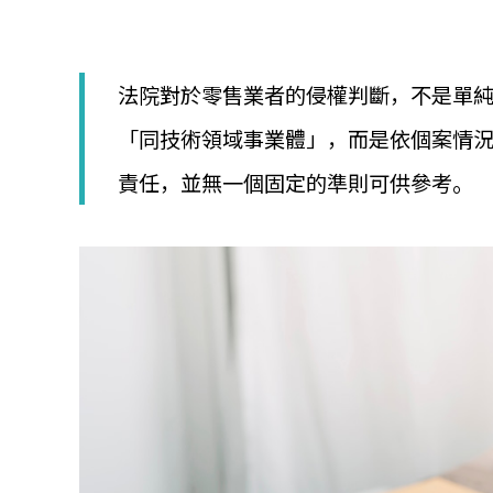
│
智
財
權
法院對於零售業者的侵權判斷，不是單
顧
問
「同技術領域事業體」，而是依個案情
│
專
責任，並無一個固定的準則可供參考。
利
佈
局
│
美
國
專
利