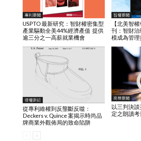
專利要聞
智權要聞
USPTO 最新研究：智財權密集型
【北美智權報
產業驅動全美44%經濟產值 提供
刊：智財治
逾三分之一高薪就業機會
模成為管理
商標要聞
侵權訴訟
以三判決談
從專利維權到反壟斷反噬：
定之朗讀考
Deckers v. Quince 案揭示時尚品
牌商業外觀佈局的致命陷阱