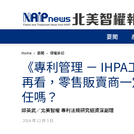
北
美
智
權
要聞
報
│
專
Home
要聞
侵權訴訟
利
《專利管理 － IH
申
請
│
再看，零售販賣商一
商
標
任嗎？
申
請
│
邱英武╱北美智權 專利法規研究組資深副理
侵
權
2014 年 12 月 3 日
分
析