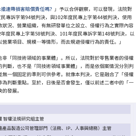
承擔連帶損害賠償責任嗎？
」予以合併觀察，可以發現，法院對
民專訴字第94號判決，與102年度民專上字第44號判決，使用
收狀況、營業組織，有無研發單位之設立、侵權行為之實際內容
年度民專上字第58號判決、101年度民專訴字第148號判決，以
以營業項目、規模…等情形，而去規避侵權行為的責任。」
也非「同技術領域的事業體」。所以，法院對於零售業者的侵權
的判斷，也不是「同技術領域事業體」，而是依個案情況分別判
並無一個固定的準則可供參考。就像本判決，它是融合了「侵權
作為判斷重點。至於，日後是否會發生，僅以前述二者中的「一
決的發展。
權 智權法規研究組主管
邊產品製造公司管理部門（法務、IP、人事與總務）主管