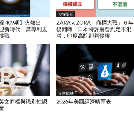
侵權訴訟
 409期】火熱出
ZARA v. ZORA「商標大戰」６年
理新時代：當專利規
後翻轉：日本特許廳曾判定不混
挑戰
淆，印度高院卻判侵權
專家觀點
2026年美國經濟晴雨表
英文商標與識別性認
量