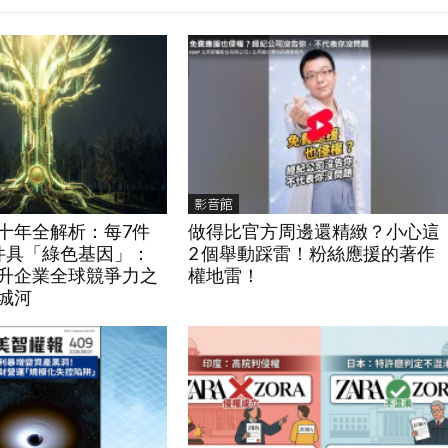
影音館
十年全解析：每7件
做得比官方周邊還精緻？小心這
件具「綠色基因」：
2 個舉動踩雷！粉絲應援的著作
升企業全球競爭力之
權地雷！
城河