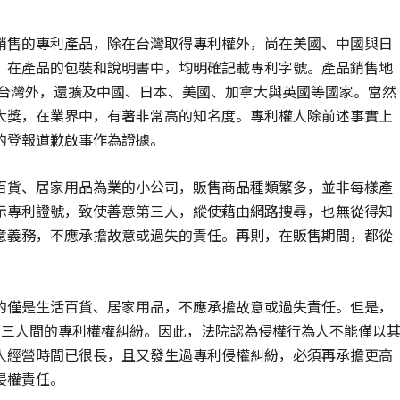
銷售的專利產品，除在台灣取得專利權外，尚在美國、中國與日
，在產品的包裝和說明書中，均明確記載專利字號。產品銷售地
除台灣外，還擴及中國、日本、美國、加拿大與英國等國家。當然
大獎，在業界中，有著非常高的知名度。專利權人除前述事實上
的登報道歉啟事作為證據。
百貨、居家用品為業的小公司，販售商品種類繁多，並非每樣產
示專利證號，致使善意第三人，縱使藉由網路搜尋，也無從得知
意義務，不應承擔故意或過失的責任。再則，在販售期間，都從
的僅是生活百貨、居家用品，不應承擔故意或過失責任。但是，
第三人間的專利權權糾紛。因此，法院認為侵權行為人不能僅以
人經營時間已很長，且又發生過專利侵權糾紛，必須再承擔更高
侵權責任。