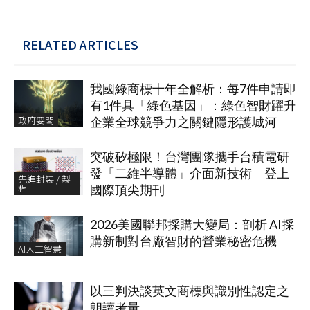
RELATED ARTICLES
我國綠商標十年全解析：每7件申請即
有1件具「綠色基因」：綠色智財躍升
政府要聞
企業全球競爭力之關鍵隱形護城河
突破矽極限！台灣團隊攜手台積電研
發「二維半導體」介面新技術 登上
先進封裝 / 製
程
國際頂尖期刊
2026美國聯邦採購大變局：剖析 AI採
購新制對台廠智財的營業秘密危機
AI人工智慧
以三判決談英文商標與識別性認定之
朗讀考量