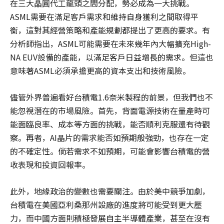
在三大晶圓代工龍頭之間分配，勢必成為一大挑戰。
ASML需要在滿足客戶需求和維持自身獲利之間取得平
衡，這對其經營策略和產能規劃都提出了更高的要求。有
分析師指出，ASML可能需要在未來幾年內大幅擴充High-
NA EUV設備的產能，以滿足客戶日益增長的需求。但這也
意味著ASML必須承擔更高的資本支出和技術風險。
儘管外界普遍看好台積電1.6奈米製程的前景，但我們也不
能忽視潛在的市場風險。首先，背面電源技術在量產時可
能面臨良率、成本等方面的挑戰，能否順利克服還有待觀
察。再者，AI晶片的需求能否如預期般強勁，也存在一定
的不確定性。倘若需求不如預期，可能會影響台積電的營
收表現和投資回報率。
此外，地緣政治的變數也需要關注。由於美中競爭加劇，
台積電在美國亞利桑那州設廠的進度將可能受到更大壓
力，而中國方面則積極發展自主半導體產業，甚至在沒有