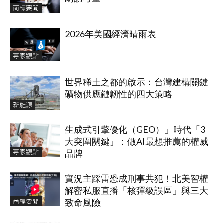
商標要聞
2026年美國經濟晴雨表
專家觀點
世界稀土之都的啟示：台灣建構關鍵
礦物供應鏈韌性的四大策略
新能源
生成式引擎優化（GEO）」時代「3
大突圍關鍵」：做AI最想推薦的權威
專家觀點
品牌
實況主踩雷恐成刑事共犯！北美智權
解密私服直播「核彈級誤區」與三大
商標要聞
致命風險