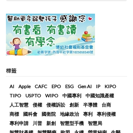
標籤
AI
Apple
CAFC
EPO
ESG
Gen AI
IP
KIPO
TIPO
USPTO
WIPO
中國專利
中國知識產權
人工智慧
侵權
侵權訴訟
創新
半導體
台商
商標
國科會
國衛院
地緣政治
專利
專利侵權
專利申請
川普
新創
智慧型手機
智慧局
智慧財產權
智慧醫療
歐盟
永續
營業秘密
生醫