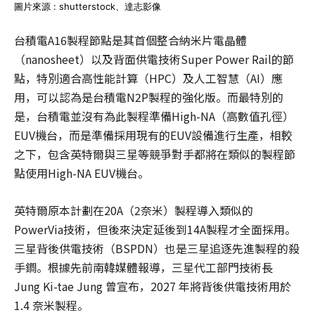
圖片來源 : shutterstock、達志影像
台積電A16製程節點是其首個整合納米片電晶體
（nanosheet）以及背面供電技術Super Power Rail的節
點，特別適合高性能計算（HPC）及人工智慧（AI）應
用，可以認為是台積電N2P製程的強化版。而最特別的
是，台積電並沒有為此製程準備High-NA（高數值孔徑）
EUV機台，而是準備採用現有的EUV設備進行生產，相較
之下，包含英特爾與三星等競爭對手都將在類似的製程節
點使用High-NA EUV機台。
英特爾原本計劃在20A（2奈米）製程導入類似的
PowerVia技術，但後來決定延後到14A製程才全面採用。
三星背後供電技術（BSPDN）也是三星追逐先進製程的殺
手鐧。根據先前南韓媒體報導，三星代工部門技術長
Jung Ki-tae Jung 曾宣布，2027 年將背後供電技術用於
1.4 奈米製程。