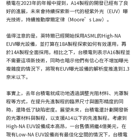
積電在2023年的年報中提到，A14製程的開發已經有了良
好的進展，未來會持續探索新一代的極紫外光（EUV）曝
光技術，持續推動摩爾定律（Moore’s Law）。
值得注意的是，英特爾已經開始採用ASML的High-NA
EUV曝光設備，並打算在18A製程探索如何有效運用，再
於14A製程全面採用。相比之下，台積電則表示A16製程並
不需要這項新技術，同時也暗示他們有信心在不增加曝光
複雜度的情況下，將現有EUV曝光設備的解析度推進到1.3
奈米以下。
事實上，去年台積電就成功地透過調整光阻材料、光罩製
程等方式，在提升先進製程的臨界尺寸與圖形精度的同
時，還降低了缺陷密度。展望未來，台積電還計劃開發新
的光罩材料與製程，以支援A14以下的先進製程。考慮到
High-NA EUV設備成本高昂，一台售價將繼4億美元，在
現有Low-NA EUV設備尚有最佳化空間的情況下，台積電