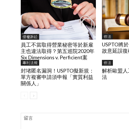
修法
侵權訴訟
USPTO將於
員工不當取得營業秘密等於新雇
故意延誤復權P
主也違法取得？第五巡院2020年
Six Dimensions v. Perficient案
專利法規
修法
封堵匿名漏洞！USPTO擬新規：
解析歐盟人
單方複審申請須申報「實質利益
法
關係人」