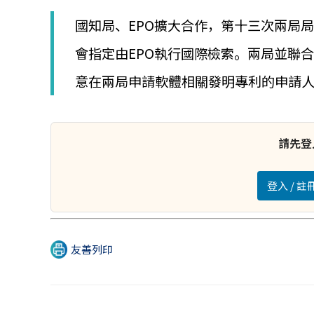
│
智
國知局、EPO擴大合作，第十三次兩局局
財
權
會指定由EPO執行國際檢索。兩局並聯
顧
意在兩局申請軟體相關發明專利的申請
問
│
專
利
佈
請先登
局
│
美
登入 / 
國
專
利
友善列印