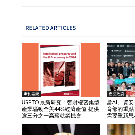
RELATED ARTICLES
專利要聞
產業政府
USPTO 最新研究：智財權密集型
當AI、資
產業驅動全美44%經濟產值 提供
育部的重點
逾三分之一高薪就業機會
需要重新思