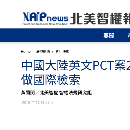
北
美
智
權
要聞
報
│
專
Home
法規動態
專利法規
利
中國大陸英文PCT案
申
請
│
做國際檢索
商
標
申
黃蘭閔／北美智權 智權法規研究組
請
│
2019 年 12 月 11 日
侵
權
分
析