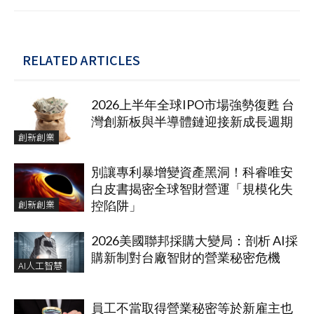
RELATED ARTICLES
2026上半年全球IPO市場強勢復甦 台
灣創新板與半導體鏈迎接新成長週期
創新創業
別讓專利暴增變資產黑洞！科睿唯安
白皮書揭密全球智財營運「規模化失
創新創業
控陷阱」
2026美國聯邦採購大變局：剖析 AI採
購新制對台廠智財的營業秘密危機
AI人工智慧
員工不當取得營業秘密等於新雇主也