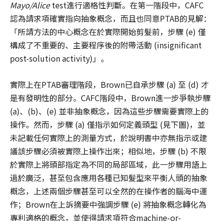
Mayo/Alice
test進行適格性判斷。在第一階段中，CAFC
認為請求項確實指向抽象概念，而且也同意PTAB的見解：
「所請方法的中心概念在於實際開始剪髮前，步驟 (e) 僅
構成了不重要的、主要程序後的附帶活動 (insignificant
post-solution activity)」。
實際上在PTAB審理階段，Brown已自承步驟 (a) 至 (d) 才
是有發明性的部分。CAFC階段中，Brown進一步爭執步驟
(a)、(b)、(e) 並非抽象概念，因為這些步驟需要實際上的
操作。然而，步驟 (a) 僅指示如何定義頭型 (見下圖)，並
未記載任何實際上的測量方式，於說明書中亦無指示或建
議該步驟必須被實際上操作出來；相似地，步驟 (b) 不限
於實際上將頭部指定為不同的局部區域，此一步驟用語上
過於廣泛，甚至包含應用各種已知髮型來平衡人頭的抽象
概念，上述兩個步驟甚至可以全然的在操作者的腦海中運
作；Brown在上訴摘要中強調步驟 (e) 將抽象概念轉化為
專利適格的概念，並使得請求項符合machine-or-