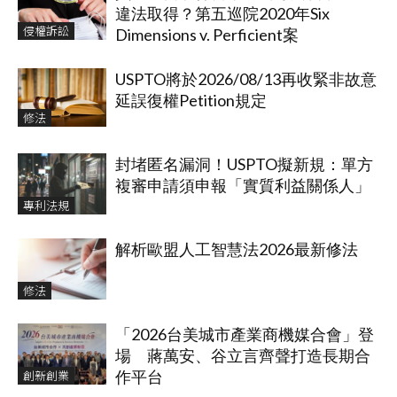
違法取得？第五巡院2020年Six
侵權訴訟
Dimensions v. Perficient案
USPTO將於2026/08/13再收緊非故意
延誤復權Petition規定
修法
封堵匿名漏洞！USPTO擬新規：單方
複審申請須申報「實質利益關係人」
專利法規
解析歐盟人工智慧法2026最新修法
修法
「2026台美城市產業商機媒合會」登
場 蔣萬安、谷立言齊聲打造長期合
創新創業
作平台