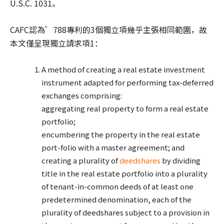
U.S.C. 1031。
CAFC認為’788專利的3個獨立項幾乎主張相同範圍，故
本文僅呈現獨立請求項1：
A method of creating a real estate investment
instrument adapted for performing tax-deferred
exchanges comprising:
aggregating real property to form a real estate
portfolio;
encumbering the property in the real estate
port-folio with a master agreement; and
creating a plurality of
deedshares
by dividing
title in the real estate portfolio into a plurality
of tenant-in-common deeds of at least one
predetermined denomination, each of the
plurality of deedshares subject to a provision in