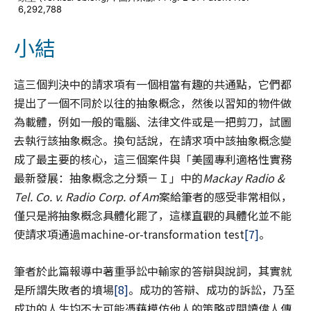
6,292,788
小結
這三個判決中的請求項有一個相當有趣的共通點，它們都
提出了一個不同於以往的抽象概念，然後以習知的物件做
為載體，例如一般的電腦、法律文件或是一把剪刀，試圖
去執行該抽象概念。換句話說，在請求項中該抽象概念變
成了最主要的核心，這三個案件與「美國專利適格性實務
最新發展：抽象概念之分類－Ｉ」中的
Mackay Radio &
Tel. Co. v. Radio Corp. of Am
案給筆者的感受非常相似，
僅只是將抽象概念具體化罷了，這樣直觀的具體化並不能
使請求項通過machine-or-transformation test
[7]
。
筆者於此篇報導中著重爭訟中輸家的答辯與說詞，其實就
是所謂失敗者的墳場
[8]
。成功的答辯、成功的訴訟，乃至
成功的人生均不太可能憑藉模仿他人的策略或閱讀偉人傳