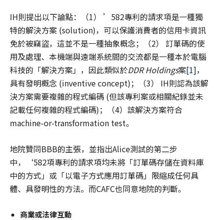
IH則提出以下論點：（1） ’582專利的請求項是一種獨
特的解決方案 (solution)，可以保護消費者的信用卡資訊
免於被竊盜，這並不是一種抽象概念；（2） 訂單碼的使
用及處理、本機端與遠端系統間的交流都是一種本於電腦
科技的「解決方案」，因此類似於
DDR Holdings
案
[1]
，
具有發明概念 (inventive concept)；（3） IH則認為該解
決方案需要複雜的程式編碼 (但該專利案或相關紀錄並未
記載任何複雜的程式編碼)；（4）該解決方案符合
machine-or-transformation test。
地院贊同BBB的主張，並指出Alice測試的第二步
中，‘582項專利的請求項均未將「訂單碼存儲在資料庫
中的方式」或「以電子方式應用訂單碼」限縮成任何具
體、具發明性的方法。而CAFC也同意地院的判斷。
商業或法律互動