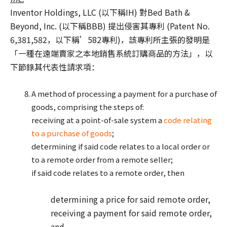
Inventor Holdings, LLC (以下稱IH) 對Bed Bath &
Beyond, Inc. (以下稱BBB) 提出侵害其專利 (Patent No.
6,381,582，以下稱’582專利)，該專利所主張的發明是
「一種在遠端賣家之本地銷售系統訂購商品的方法」，以
下節錄其代表性請求項：
A method of processing a payment for a purchase of
goods, comprising the steps of:
receiving at a point-of-sale system a
code relating
to a purchase of goods
;
determining if said code relates to a local order or
to a remote order from a remote seller;
if said code relates to a remote order, then
determining a price for said remote order,
receiving a payment for said remote order,
and