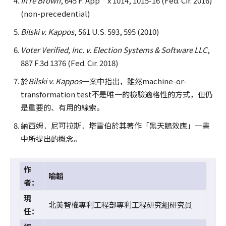
In re Brown
, 645 F. App’x 1014, 1015-16 (Fed. Cir. 2016)
(non-precedential)
Bilski v. Kappos
, 561 U.S. 593, 595 (2010)
Voter Verified, Inc. v. Election Systems & Software LLC
,
887 F.3d 1376 (Fed. Cir. 2018)
於
Bilski v. Kappos
一案中指出，雖然machine-or-
transformation test不是唯一的檢驗適格性的方式，但仍
是重要的、有用的線索。
納西姆．尼可拉斯．塔雷伯於其著作「黑天鵝效應」一書
中所提出的概念。
作
喻韜
者：
現
北美智權專利工程部專利工程研究組研究員
任：