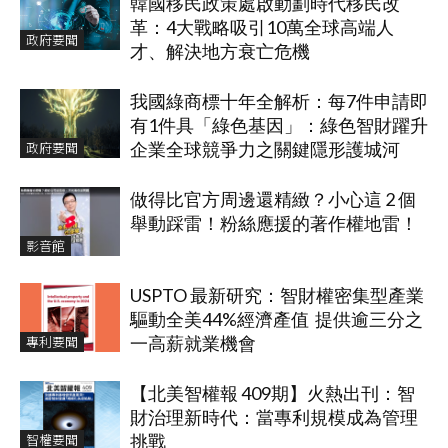
韓國移民政策處啟動劃時代移民改
革：4大戰略吸引10萬全球高端人
政府要聞
才、解決地方衰亡危機
我國綠商標十年全解析：每7件申請即
有1件具「綠色基因」：綠色智財躍升
政府要聞
企業全球競爭力之關鍵隱形護城河
做得比官方周邊還精緻？小心這 2 個
舉動踩雷！粉絲應援的著作權地雷！
影音館
USPTO 最新研究：智財權密集型產業
驅動全美44%經濟產值 提供逾三分之
專利要聞
一高薪就業機會
【北美智權報 409期】火熱出刊：智
財治理新時代：當專利規模成為管理
智權要聞
挑戰