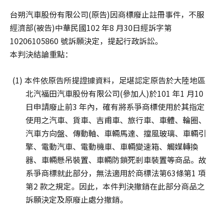
台朔汽車股份有限公司(原告)因商標廢止註冊事件，不服
經濟部(被告)中華民國102 年8 月30日經訴字第
10206105860 號訴願決定，提起行政訴訟。
本判決結論重點：
(1) 本件依原告所提證據資料，足堪認定原告於大陸地區
北汽福田汽車股份有限公司(參加人)於101 年1 月10
日申請廢止前3 年內，確有將系爭商標使用於其指定
使用之汽車、貨車、吉甫車、旅行車、車體、輪圈、
汽車方向盤、傳動軸、車輛馬達、擋風玻璃、車輛引
擎、電動汽車、電動機車、車輛變速箱、觸媒轉換
器、車輛懸吊裝置、車輛防鎖死剎車裝置等商品。故
系爭商標就此部分，無法適用於商標法第63條第1 項
第2 款之規定。因此，本件判決撤銷在此部分商品之
訴願決定及原廢止處分撤銷。