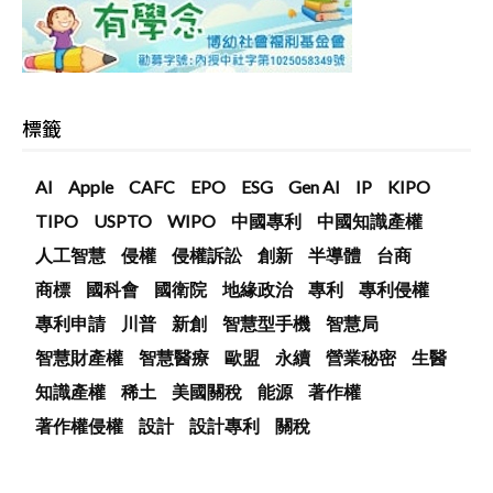
標籤
AI
Apple
CAFC
EPO
ESG
Gen AI
IP
KIPO
TIPO
USPTO
WIPO
中國專利
中國知識產權
人工智慧
侵權
侵權訴訟
創新
半導體
台商
商標
國科會
國衛院
地緣政治
專利
專利侵權
專利申請
川普
新創
智慧型手機
智慧局
智慧財產權
智慧醫療
歐盟
永續
營業秘密
生醫
知識產權
稀土
美國關稅
能源
著作權
著作權侵權
設計
設計專利
關稅