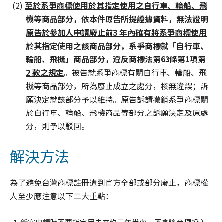
(2)
至於系爭商標使用於其指定使用之自行車、輪船、飛
機等商品部分，依本件原告所提證據資料，無法證明
原告於參加人申請廢止前
3
年內確有將系爭商標使用
於其指定使用之該商品部分，系爭商標就「自行車、
輪船、飛機」商品部分，違反商標法第
63
條第
1
項第
2
款之規定
。被告就系爭商標有關自行車、輪船、飛
機等商品部分，所為廢止成立之處分，核無違誤；訴
願決定就該部分予以維持。原告訴請撤銷系爭商標關
於自行車、輪船、飛機商品等部分之訴願決定及原處
分，則予以駁回。
解決方法
為了避免台灣商標註冊遭到官方全部或部分廢止，商標權
人至少應注意以下二大重點：
新案申請時不要指定用未來約三年半內，不會將商標投入