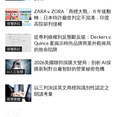
ZARA v. ZORA「商標大戰」６年後翻
轉：日本特許廳曾判定不混淆，印度
侵權訴訟
高院卻判侵權
從專利維權到反壟斷反噬：Deckers v.
Quince 案揭示時尚品牌商業外觀佈局
侵權訴訟
的致命陷阱
2026美國聯邦採購大變局：剖析 AI採
購新制對台廠智財的營業秘密危機
AI人工智慧
以三判決談英文商標與識別性認定之
朗讀考量
商標要聞