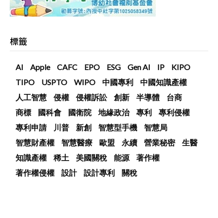
標籤
AI
Apple
CAFC
EPO
ESG
Gen AI
IP
KIPO
TIPO
USPTO
WIPO
中國專利
中國知識產權
人工智慧
侵權
侵權訴訟
創新
半導體
台商
商標
國科會
國衛院
地緣政治
專利
專利侵權
專利申請
川普
新創
智慧型手機
智慧局
智慧財產權
智慧醫療
歐盟
永續
營業秘密
生醫
知識產權
稀土
美國關稅
能源
著作權
著作權侵權
設計
設計專利
關稅