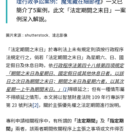
理行政爭訟案例：魔鬼藏在細節裡
》一文已
簡介了5案例，此文「法定期間之末日」一案
例深入解說。
圖片來源 : shutterstock、達志影像
「法定期間之末日」於專利法上未有規定則須按行政程序
法規定行之，倘若「法定期間之末日」為星期六、日、國
定假日及休息日時，依
行政程序法第四十八條第四項規定
「期間之末日為星期日、國定假日或其他休息日者，以該
日之次日為期間之末日；期間之末日為星期六者，以其次
星期一上午為期間末日。」
[1]
得順延之；但有一種情形屬
不得順延之情形，本文將以智慧財產法院 109 年行專訴字
第 23 號判決
[2]
，關於主張優先權之法定期間進行說明。
專利申請相關程序中，有所謂的
「法定期間」
及
「指定期
間」
兩者，該兩者期間攸關程序上主張之事項或文件得否