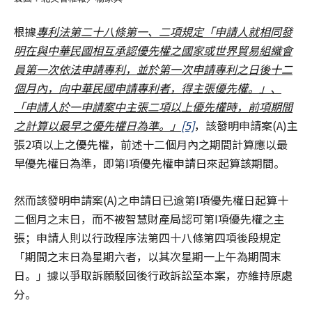
根據
專利法第二十八條第一、二項規定「申請人就相同發
明在與中華民國相互承認優先權之國家或世界貿易組織會
員第一次依法申請專利，並於第一次申請專利之日後十二
個月內，向中華民國申請專利者，得主張優先權。」、
「申請人於一申請案中主張二項以上優先權時，前項期間
之計算以最早之優先權日為準。」
[5]
，該發明申請案(A)主
張2項以上之優先權，前述十二個月內之期間計算應以最
早優先權日為準，即第I項優先權申請日來起算該期間。
然而該發明申請案(A)之申請日已逾第I項優先權日起算十
二個月之末日，而不被智慧財產局認可第I項優先權之主
張；申請人則以行政程序法第四十八條第四項後段規定
「期間之末日為星期六者，以其次星期一上午為期間末
日。」據以爭取訴願駁回後行政訴訟至本案，亦維持原處
分。