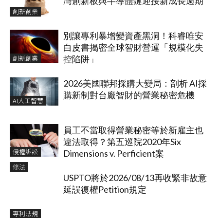
灣創新板與半導體鏈迎接新成長週期
創新創業
別讓專利暴增變資產黑洞！科睿唯安
白皮書揭密全球智財營運「規模化失
創新創業
控陷阱」
2026美國聯邦採購大變局：剖析 AI採
購新制對台廠智財的營業秘密危機
AI人工智慧
員工不當取得營業秘密等於新雇主也
違法取得？第五巡院2020年Six
侵權訴訟
Dimensions v. Perficient案
修法
USPTO將於2026/08/13再收緊非故意
延誤復權Petition規定
專利法規