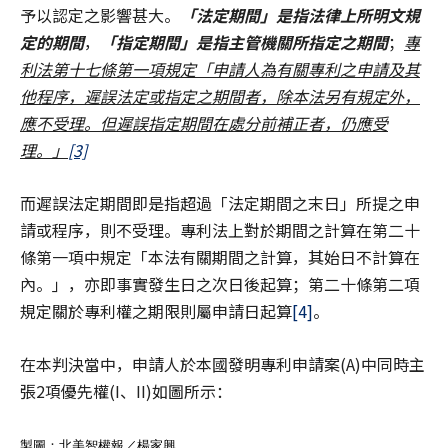
予以認定之影響甚大。
「法定期間」是指法律上所明文規
定的期間
，
「指定期間」是指主管機關所指定之期間
；
專
利法第十七條第一項規定「申請人為有關專利之申請及其
他程序，遲誤法定或指定之期間者，除本法另有規定外，
應不受理。但遲誤指定期間在處分前補正者，仍應受
理。」
[3]
而遲誤法定期間即是指超過「法定期間之末日」所提之申
請或程序，則不受理。專利法上對於期間之計算在第二十
條第一項中規定「本法有關期間之計算，其始日不計算在
內。」，亦即事實發生日之次日後起算；第二十條第二項
規定關於專利權之期限則屬申請日起算
[4]
。
在本判決當中，申請人於本國發明專利申請案(A)中同時主
張2項優先權(I、II)如圖所示：
製圖：北美智權報／楊家興