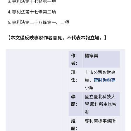
專利法第十七條第一項
專利法第十七條第二項
專利法第二十八條第一、二項
【本文僅反映專家作者意見，不代表本報立場。】
作
楊家興
者：
現
上市公司智財專
任：
員、
智財狗粉專
小編
學
國立臺北科技大
歷：
學 服科所主修智
財
經
專利商標事務所
歷：