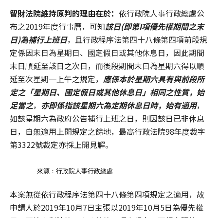
智財法院維持原判的理由在於
：
依行政院人事行政總處公
布之2019年度行事曆，可知
該日
(
即第I
項優先權期間之末
日)
為補行上班日
，且行政程序法第四十八條第四項前段規
定係因末日為星期日、國定假日或其他休息日，因此期間
末日順延至該日之次日，而後段期間末日為星期六得以順
延至次星期一上午之規定，
應係本於星期六具有與前段所
定之「星期日、國定假日或其他休息日」相同之性質，始
足當之
，
亦即係指該星期六為定期休息日時，始有適用
，
如該星期六為政府公告補行上班之日，則因該日已非休息
日，自無適用上開規定之餘地，最高行政法院98年度裁字
第3322號裁定亦採上開見解。
來源：行政院人事行政總處
本案無從依行政程序法第四十八條第四項規定之適用，故
申請人於2019年10月7日主張以2019年10月5日為優先權