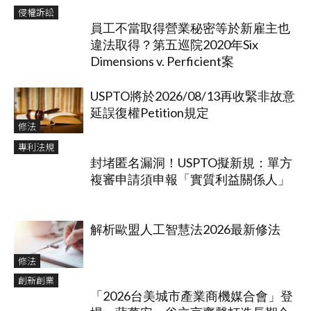
侵權訴訟
員工不當取得營業秘密等於新雇主也
違法取得？第五巡院2020年Six
Dimensions v. Perficient案
USPTO將於2026/08/13再收緊非故意
延誤復權Petition規定
修法
專利法規
封堵匿名漏洞！USPTO擬新規：單方
複審申請須申報「實質利益關係人」
解析歐盟人工智慧法2026最新修法
修法
創新創業
「2026台美城市產業商機媒合會」登