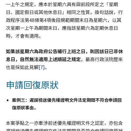
一上午之規定，應本於星期六具有與前段所定之「星期
日、國定假日或其他休息日」相同之性質。換句話說，行
政程序法第48條第4項後段規範期間末日為星期六，以其
次星期一上午為期間末日，應指該星期六為定期休息日
時，才會有適用。
如果該星期六為政府公告補行上班之日，則因該日已非休
息日，自然無法適用上述
順延之
規定
。最高行政法院歷來
也是採如此見解
[7]
。
申請回復原狀
案例三：遲誤檢送優先權證明文件法定期間不符合申請回
復原狀事由。
本案爭點之一亦牽涉前述優先權證明文件之認定，亦包含
遲誤檢送優先權證明文件法定期間是否符合申請回復原狀