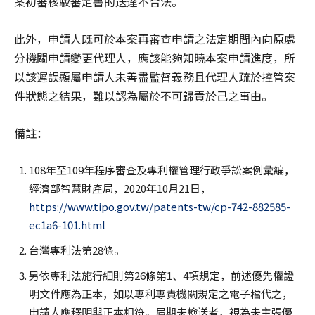
案初審核駁審定書的送達不合法。
此外，申請人既可於本案再審查申請之法定期間內向原處
分機關申請變更代理人，應該能夠知曉本案申請進度，所
以該遲誤顯屬申請人未善盡監督義務且代理人疏於控管案
件狀態之結果，難以認為屬於不可歸責於己之事由。
備註：
108年至109年程序審查及專利權管理行政爭訟案例彙編，
經濟部智慧財產局，2020年10月21日，
https://www.tipo.gov.tw/patents-tw/cp-742-882585-
ec1a6-101.html
台灣專利法第28條。
另依專利法施行細則第26條第1、4項規定，前述優先權證
明文件應為正本，如以專利專責機關規定之電子檔代之，
申請人應釋明與正本相符。屆期未檢送者，視為未主張優