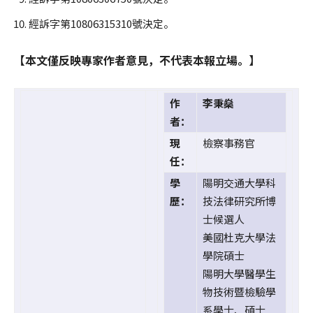
經訴字第10806315310號決定。
【本文僅反映專家作者意見，不代表本報立場。】
作
李秉燊
者：
現
檢察事務官
任：
學
陽明交通大學科
歷：
技法律研究所博
士候選人
美國杜克大學法
學院碩士
陽明大學醫學生
物技術暨檢驗學
系學士、碩士