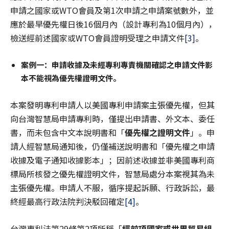
申請之國家或WTO會員及第1次申請之申請案號數外，並
應於最早優先權日後16個月內（設計專利為10個月內），
檢送經前述國家或WTO會員證明受理之申請文件
[3]
。
案例一：申請收據及未經專利專責機關確認之申請文件影
本不能視為優先權證明文件。
本案發明專利申請人以美國專利申請案主張優先權，但其
向台灣智慧局申請專利時，僅提出申請書、外文本、委任
書，而未包含中文本說明書和「
優先權之證明文件
」。申
請人經智慧局通知後，仍僅補送說明書和「優先權之申請
收據及電子通知收據影本」；因前述收據並非美國專利商
標局所核發之優先權證明文件，智慧局處分本案視其為未
主張優先權。申請人不服，循序提起訴願、行政訴訟，最
終經最高行政法院判決駁回確定
[4]
。
台灣專利法第29條第2項所稱「
經前項國家或世界貿易組