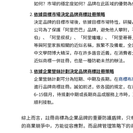
如何？市場的穩定度如何？品牌在此區域的優勢為
依據目標市場決定品牌商標註冊策略
決定品牌的目標市場後，依據目標市場特性，研擬
公司為了保護「阿里巴巴」品牌，避免他人攀附，
伯」、「阿里叔叔」、「阿里嬸嬸」、「阿里哥哥
等與阿里家族相關的近似名稱，族繁不及備載，全
中文學問博大精深，存在許多諧音近義，在消費者
近似商標一併註冊，也是一種防範未然的辦法。
依據企業營銷計劃決定品牌商標註冊策略
企業營銷計劃可分為短期、中期及長期。在
商標布
進行品牌商標註冊。誠如前述，依各國的規定，在
6~15個月，待規劃中期或長期商品或服務上市時
順利接軌。
綜上而言，註冊商標為企業品牌的重要防護盾牌，只
的商業競爭中，方能從容應對。而品牌管理策略下的