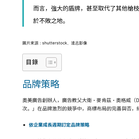
│
而言，強大的盾牌，甚至取代了其他槍
智
財
於不敗之地。
權
顧
問
│
圖片來源 : shutterstock、達志影像
專
利
目錄
佈
局
│
品牌策略
美
國
專
奧美廣告創辦人，廣告教父大衛·麥肯茲·奧格威（David
利
次。」在品牌激烈的競爭中，商標布局的完善與否，
依企業成長週期訂定品牌策略