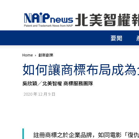
北
美
智
權
要聞
報
│
專
Home
創新創業
利
如何讓商標布局成為
申
請
│
吳欣穎╱北美智權 商標服務團隊
商
標
2020 年 12 月 9 日
申
請
│
侵
權
分
註冊商標之於企業品牌，如同電影「復
析