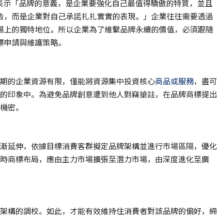
er）曾表示「品牌的意義，是企業要強化自己最值得驕傲的特質，並且
告，而是企業對自己承諾扎扎實實的表現。」企業往往需要透過
場上的獨特地位。所以企業為了維繫品牌永續的價值，必須跟隨
標申請與維護策略。
期的企業資源有限，僅能將資源集中投資核心
商品或服務
，盡可
的印象中。為避免品牌創意遭到他人剽竊搶註，在品牌商標提出
機密。
漸延伸，依據目標消費客群擬定品牌架構並進行市場區隔，優化
時商標布局，應由主力市場擴張至潛力市場，由深度進化至廣
架構的調校。如此，才能有效維持住消費者對該品牌的偏好，締