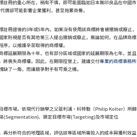
標註冊的重心所在，稍有不慎，即可能面臨如日本無印良品在中國市
的代價卻可能影響企業獲利，甚至拖累商譽。
標註冊證後的3年或5年內，如果沒有使用該商標將會被撤銷或廢止，
國家則視是否有其他第三人提出撤銷或廢止，無論如何，在品牌商標
程序，以維護辛苦取得的商標權。
商標延展期限為十年，也有部分區域或國家的延展期限為七年，並且
，將喪失商標權。因此，在期限控管上，建議交付
專業的商標事務所
塊缺了一角，而讓競爭對手有可乘之機。
場。依現代行銷學之父菲利浦‧科特勒（Philip Kolter）所歸
mentation)、鎖定目標市場(Targeting)及市場定位
，再分析符合的地理區域，評估該等區域所需投入的成本與獲利效益