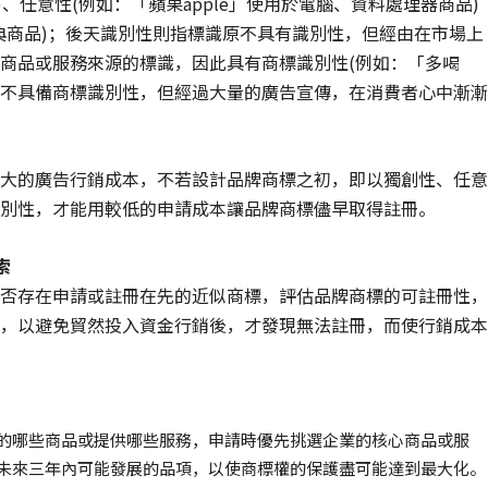
)、任意性(例如：「蘋果apple」使用於電腦、資料處理器商品)
典商品)；後天識別性則指標識原不具有識別性，但經由在市場上
商品或服務來源的標識，因此具有商標識別性(例如：「多喝
不具備商標識別性，但經過大量的廣告宣傳，在消費者心中漸漸
的廣告行銷成本，不若設計品牌商標之初，即以獨創性、任意
別性，才能用較低的申請成本讓品牌商標儘早取得註冊。
索
否存在申請或註冊在先的近似商標，評估品牌商標的可註冊性，
，以避免貿然投入資金行銷後，才發現無法註冊，而使行銷成本
的哪些商品或提供哪些服務，申請時優先挑選企業的核心商品或服
未來三年內可能發展的品項，以使商標權的保護盡可能達到最大化。