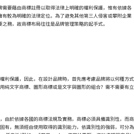
牌需要藉由商標註冊以取得法律上明確的權利保護，惟有依據各
擁有較為明確的法律定位。為了避免其他第三人侵害或攀附企業
要之務，故商標布局往往是品牌管理策略的起手式。
權利保護，因此，在設計品牌時，首先應考慮品牌將以何種方式
用純文字商標、圖形商標或是文字與圖形的組合？需不需要有立
，由於依據各國的商標法規及實務，商標必須具備識別性，而商
固有，無須經由使用取得的識別能力，依識別性的強弱，可分為