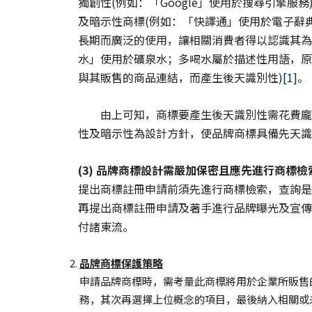
獨創性(例如：「Google」使用於搜尋引擎服務
及暗示性商標(例如：「快譯通」使用於電子辭
長期而廣泛的使用，讓相關消費者得以認識其為
水」使用於礦泉水；多喝水屬於描述性用語，原
與其販售的商品連結，而產生後天識別性)
[1]
。
由上可知，商標要產生後天識別性需花費龐大
性及暗示性為設計方針，使品牌商標具備先天識
(3) 品牌商標設計需嚴加保密且應先進行商標檢
提出商標註冊申請前須先進行商標檢索，查詢是
再提出商標註冊申請及著手進行品牌曝光及宣傳
付諸東流。
品牌商標保護策略
申請品牌商標時，需考量此商標將用於企業所販售
務，其次再選擇上位概念的項目，最後納入相關或