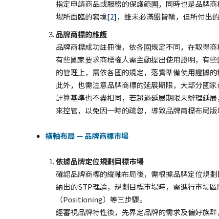
指定申請商品或服務的保護範圍，同時也是品牌商
場所面臨的窘境
[2]
，雖未必滿盤皆輸，但所付出
品牌商標的維護
品牌商標成功註冊後，依各國規定不同，在取得商
有些國家要求商標權人需主動提出使用證明，有些
的管理上，需依各國的規定，落實準備使用證據的
此外，也需注意品牌商標的延展期限，大部分國家
計算基準也不盡相同，若超過延展期限未辦理延展
來控管，以免因一時的疏忽，導致品牌商標布局版
橫軸布局 — 品牌商標市場
依據品牌定位規劃目標市場
確認品牌商標的縱軸布局後，需根據品牌定位規劃目標市
納出的STP理論，規劃目標市場時，需進行市場區隔(Seg
（Positioning）等三步驟。
經審視品牌特性後，先界定品牌的需求及偏好族群