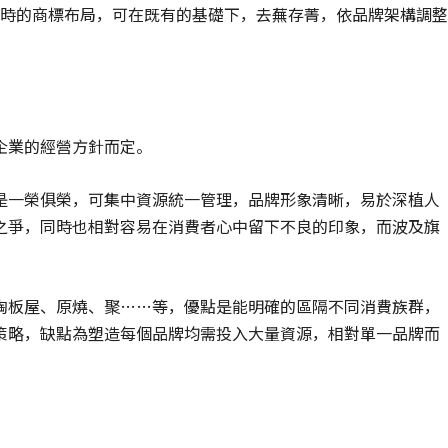
時的商標布局，可在既有的基礎下，去蕪存菁，依品牌架構調整
企業的經營方針而定。
是一榮俱榮，可集中資源統一管理，品牌形象清晰，易於深植人
之爭，同時也相對容易在消費者心中留下不良的印象，而波及旗
陶板屋、原燒、聚……等，優點是能明確的區隔不同消費族群，
策略，缺點為塑造每個品牌均需投入大量資源，相對單一品牌而