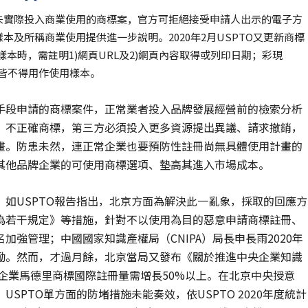
未實際投入商業使用的商標案，官方可拒絕接受申請人出示的電子方
及所稱商業使用提供進一步說明。2020年2月USPTO又更新商標
本時，需註明1)網頁URL及2)網頁內容取得或列印日期；彩現
檔，皆不得用作使用樣本。
手段申請的商標案件，正常業者投入品牌發展經營前的檢索分析
、不正確商標，第三方必須投入更多資源提出異議、請求撤銷，
畫。防患未然，連正常企業也要預防性註冊尚無具體使用計畫的
其他品牌企業的可使用商標選項、墊高其進入市場成本。
如USPTO報告指出，北京方面為解決此一亂象，採取的回應方
為若干規定》等措施，針對不以使用為目的惡意申請商標註冊、
強管理；中國國家知識產權局（CNIPA）局長申長雨2020年
勵。然而，才過月餘，北京當局又發布《關於推進中央企業知識
央企業馬德里商標國際註冊量需增長50%以上。在北京中央授意
PTO單方面的防堵措施未能奏效，依USPTO 2020年度統計