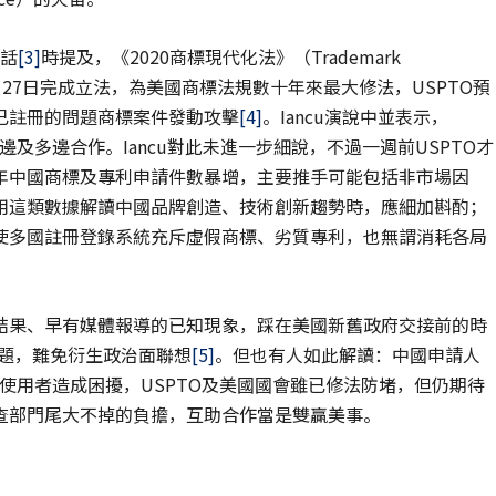
談話
[3]
時提及，《2020商標現代化法》（Trademark
2020年12月27日完成立法，為美國商標法規數十年來最大修法，USPTO預
已註冊的問題商標案件發動攻擊
[4]
。Iancu演說中並表示，
及多邊合作。Iancu對此未進一步細說，不過一週前USPTO才
年中國商標及專利申請件數暴增，主要推手可能包括非市場因
用這類數據解讀中國品牌創造、技術創新趨勢時，應細加斟酌；
使多國註冊登錄系統充斥虛假商標、劣質專利，也無謂消耗各局
結果、早有媒體報導的已知現象，踩在美國新舊政府交接前的時
S標題，難免衍生政治面聯想
[5]
。但也有人如此解讀：中國申請人
其使用者造成困擾，USPTO及美國國會雖已修法防堵，但仍期待
查部門尾大不掉的負擔，互助合作當是雙贏美事。