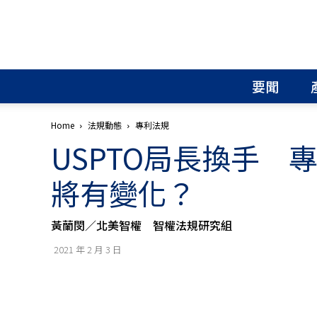
北
美
智
權
要聞
報
│
專
Home
法規動態
專利法規
利
USPTO局長換手 
申
請
│
將有變化？
商
標
申
黃蘭閔／北美智權 智權法規研究組
請
│
2021 年 2 月 3 日
侵
權
分
析