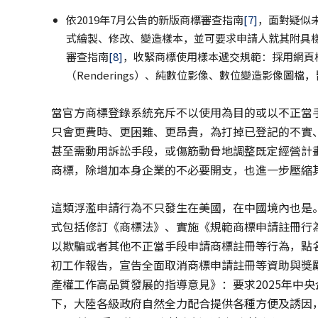
依2019年7月公告的新版商標審查指南
[7]
，面對疑似
式繪製、修改、變造樣本，並可要求申請人就其附具樣本
審查指南
[8]
，收緊商標使用樣本遞交規範：採用網頁樣
（Renderings）、純數位影像、數位變造影像圖
當官方商標登錄系統充斥不以使用為目的或以不正當
只會更費時、更困難、更昂貴，為打掉已登記的不實
甚至需動用訴訟手段，或傷筋動骨地調整既定經營計
商標，除增加本身企業的不必要開支，也進一步壓縮
這類浮濫申請行為不只發生在美國，在中國境內也是。
式包括修訂《商標法》、實施《規範商標申請註冊行
以欺騙或者其他不正當手段申請商標註冊等行為，點名加
初工作報告，宣告全面取消商標申請註冊等資助與獎
產權工作高品質發展的指導意見》：要求2025年中
下，大陸各級政府自然全力配合提供各種方便及誘因，US