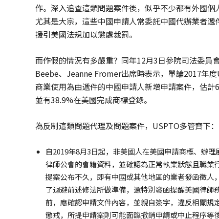
作。深入追查這類問題案件後，似乎不少都有外國個
尤其是大宗，這些中國申請人常委託中國代辦業者遞件
援引美國法規加以懲處裁罰。
而作假的情況有多嚴重？同年12月3日參院司法委員會
Beebe、Jeanne Fromer出席時表示，單論20
商業使用為由遞件的中國申請人新增申請案件，估計66
並有38.9%在美國完成商標登錄。
為反制這類問題代理及問題案件，USPTO多管齊下：
自2019年8月3日起，非美國人在美國申請商標、
律師公會的會籍資料，並確認為正常執業狀態且職業行
提案公布不久，即有中國或其他地區的業者發函徵人，
了迴避前述修法所做準備，還特別發函提醒美國律師務須遵
前，應確認申請文件內容，並親自簽字，違反相關規定
懲戒，所提申請案則可能面臨撤銷申請或中止程序等