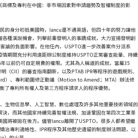
告：《商標及專利在中國：非市場因素對申請趨勢及智權制度的影
難民的身分初抵美國時，Iancu還不通英語，但四十年的努力讓他
握各種演說機會，列舉前輩發明人的事蹟成就，大力宣揚發明創
ll危害論的負面影響。在他任內，USPTO進一步改善案件分派系
情期間充分利用遠距辦公制度維持USPTO正常審查能量、持續
26年以前仍可自定規費的權限。尤其為人稱道的成就，當屬35
電腦實施發明（CII）的審查指南翻新，以及PTAB IPR等程序的遊戲規則、
ndard）、專利範圍修正動議（Motion to Amend；MTA）辦法修
平衡了專利所有權人及第三方程序請求人的程序優勢。
診斷、生物信息學、人工智慧、數位處理及許多其他重要技術領域的
解決，而其他國家持續完善智權法規、加速鞏固在第四次工業革
將被拋在後方。儘管Iancu離開了USPTO，很多人都希望繼
，矯治專利適格性、IPR程序及其他歷史遺留的制度辦法問題，以
ance）的火苗。