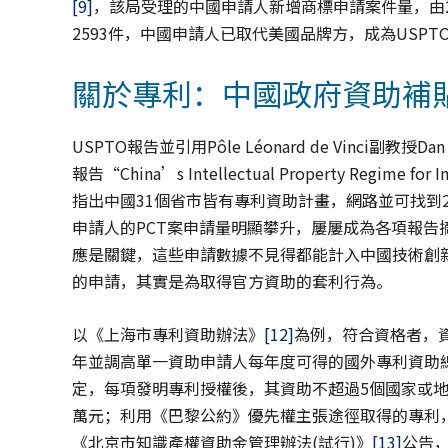
[9]
，該局受理的中國申請人新增商標申請案件量，由2018
2593件，中國申請人已取代美國品牌方，成為USP
關於專利：中國政府資助補貼
USPTO報告並引用Pôle Léonard de Vinci
報告“China’s Intellectual Property Regime for In
指出中國31個省市皆有專利資助計畫，網路並可找到2
申請人的PCT案申請量明顯攀升，屢屢成為各項報告
應是關鍵，這些申請數據不見得都能計入中國技術創
的申請，其實是為取得官方資助的套利行為。
以《上海市專利資助辦法》
[12]
為例，符合資格者，資
年並調高單一資助申請人每年度可得的國外專利資助總
定，每項發明專利授權後，其資助不超過5個國家或地
萬元；利用《巴黎公約》優先權主張途徑取得的專利，
《北京市知識產權資助金管理辦法(試行)》
[13]
公告，