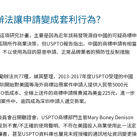
辦法讓申請變成套利行為？
行這項研究計畫，主要是因為近年該局發現源自中國的可疑商標申
隔所作商業決策，但USPTO報告指出，中國的商標申請有相當
、不以使用為目的惡意申請、正常品牌業者的預防性反制措施
辦法共77種，據其整理，2013-2017年度USPTO受理的中國
深圳開始對美國等海外商標註冊案件申請人提供人民幣5000元
PTO低成本、全線上送件的商標申請規費減為美金225元，進一步
申請案件中，逾四成為深圳申請人遞交新案。
召開聽證會，USPTO商標部門主管Mary Boney Denison
見到不實/不正確的使用聲明、不符在美國投入商業使用此一法定
讓書，甚至USPTO資料庫也屢見未經授權的通訊地址資訊變更操