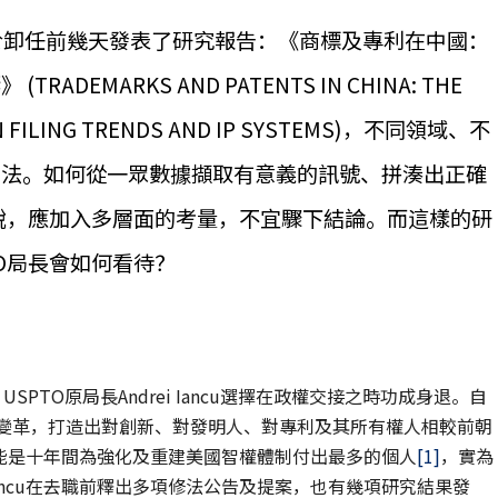
ANCU於卸任前幾天發表了研究報告：《商標及專利在中國：
EMARKS AND PATENTS IN CHINA: THE
ON FILING TRENDS AND IP SYSTEMS)，不同領域、不
看法。如何從一眾數據擷取有意義的訊號、拼湊出正確
所說，應加入多層面的考量，不宜驟下結論。而這樣的研
O局長會如何看待？
，USPTO原局長Andrei Iancu選擇在政權交接之時功成身退。自
動多項變革，打造出對創新、對發明人、對專利及其所有權人相較前朝
ncu可能是十年間為強化及重建美國智權體制付出最多的個人
[1]
，實為
ancu在去職前釋出多項修法公告及提案，也有幾項研究結果發