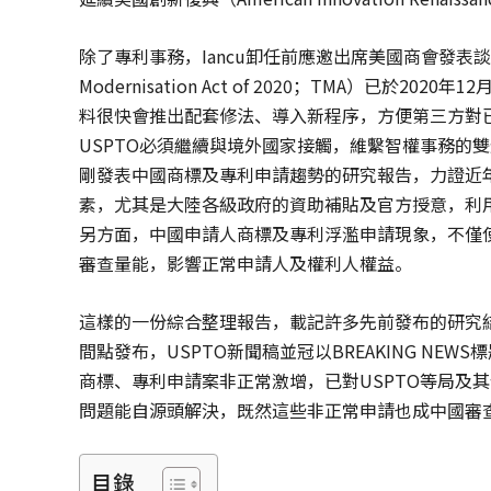
除了專利事務，Iancu卸任前應邀出席美國商會發表
Modernisation Act of 2020；TMA）已於
料很快會推出配套修法、導入新程序，方便第三方對
USPTO必須繼續與境外國家接觸，維繫智權事務的雙邊
剛發表中國商標及專利申請趨勢的研究報告，力證近
素，尤其是大陸各級政府的資助補貼及官方授意，利
另方面，中國申請人商標及專利浮濫申請現象，不僅
審查量能，影響正常申請人及權利人權益。
這樣的一份綜合整理報告，載記許多先前發布的研究
間點發布，USPTO新聞稿並冠以BREAKING NEW
商標、專利申請案非正常激增，已對USPTO等局及
問題能自源頭解決，既然這些非正常申請也成中國審
目錄