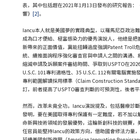
表，其中包括趕在2021年1月13日發布的研究報
響》
[2]
。
Iancu本人就是美國夢的實踐典型，以羅馬尼亞政治
成為口才便給、極富感染力的優秀演說人，他總是把
新帶來的正面價值，冀能扭轉過度強調Patent Tro
統、續推面詢程序強化審查官與申請人之間的溝通、疫
縮減申請及訴願案件審結時間、爭取到USPTO在20
U.S.C. 101專利適格性、35 U.S.C. 112有關
專利範圍解讀採用標準（Claim Construction Sta
訂，前者提高了USPTO審查判斷的可預測性，後者
然而，改革未竟全功。Iancu演說提及，包括醫療
發明，要在美國取得專利保護有一定難度，若不加以
命新興技術領域的發展優勢，這輪新創科技的競賽，美國
任官員能堅持Iancu的政策方向，借助國會修法力量
延續美國創新復興（American Innovation Renaiss