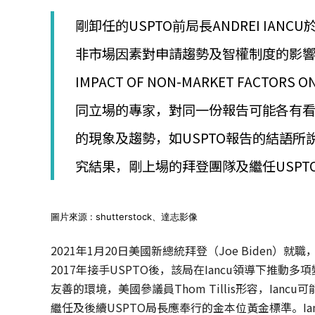
│
智
剛卸任的USPTO前局長ANDREI I
財
權
非市場因素對申請趨勢及智權制度的影響》 (TRAD
顧
IMPACT OF NON-MARKET FACTORS 
問
│
同立場的專家，對同一份報告可能各有
專
利
的現象及趨勢，如USPTO報告的結語
佈
局
究結果，剛上場的拜登團隊及繼任USPT
│
美
國
專
圖片來源 : shutterstock、達志影像
利
2021年1月20日美國新總統拜登（Joe Biden）就職
2017年接手USPTO後，該局在Iancu領導下推
友善的環境，美國參議員Thom Tillis形容，Ia
繼任及後續USPTO局長應奉行的金本位黃金標準。I