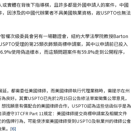
人或實體在背後下指導棋，且許多都是外國申請人的案件，中國
，因涉及的中國代辦業者不具美國執業資格，故USPTO也無法
智權次級委員會另有一場聽證會，紐約大學法學院教授Barton
17年度USPTO受理的第25類衣飾類商標申請案，其中以申請前已投入
.9%使用偽造樣本，而這類問題案件有59.8%走到公開程序，
辦理展延，都需委任美國律師，而美國律師執行代理業務時，需提示在州
為良好。其實USPTO已先於2月15日公告修法草案徵集公眾意見，
想找願意有償配合的美國律師合作，USPTO認為這些信函似乎是為
守37 CFR Part 11規定：美國律師提交商標申請案及相關文件
的借牌行為，可能使涉案美國律師受到USPTO及執業州的律師公會
後果。
[6]