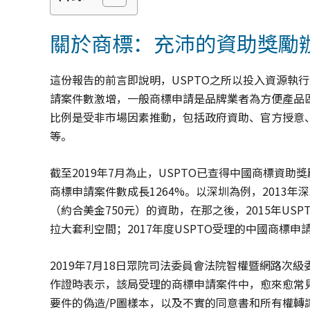
關於商標：充沛的資助獎勵
這份報告的前言即說明，USPTO之所以投入資源執
請案件數激增，一般商標申請是品牌業者為方便產品區
比例是受非市場因素推動，包括政府資助、官方授意
等。
截至2019年7月為止，USPTO已查得中國商標資助獎勵
商標申請案件數成長1264%。以深圳為例，2013年
（約合美金750元）的資助，在那之後，2015年US
拉大套利空間；2017年度USPTO受理的中國商標
2019年7月18日眾院司法委員會法院智權暨網路次級委員會
作證時表示，該局受理的商標申請案件中，愈來愈常
要件的偽造/P圖樣本，以及不實的同意書和所有權轉