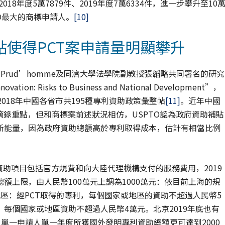
年度5萬7879件、2019年度7萬6334件，進一步攀升至10
TO最大的商標申請人。
[10]
使得PCT案申請量明顯攀升
副教授Dan Prud’homme及同濟大學法學院副教授張韜略共同署名的研究
novation: Risks to Business and National Development”，
018年中國各省市共195種專利資助政策彙整帖
[11]
。近年中國
摘錄重點，但和商標案前述狀況相仿，USPTO認為政府資助補貼
新能量，因為政府資助總額高於專利取得成本，估計有相當比例
助項目包括官方規費和向大陸代理機構支付的服務費用，2019
額上限，由人民幣100萬元上調為1000萬元：依目前上海的規
區：經PCT取得的專利，每個國家或地區的資助不超過人民幣5
每個國家或地區資助不超過人民幣4萬元。北京2019年底也有
單一申請人單一年度所獲國外發明專利資助總額更可達到2000