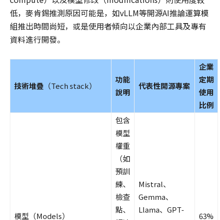
低，麥肯錫推測原因可能是，如vLLM等開源AI推論運算模
組推出時間尚短，或是使用者傾向以企業內部工具及專有
資料進行開發。
企業
功能
定期
技術堆疊
（Tech stack）
代表性開源專案
說明
使用
比例
包含
模型
權重
（如
預訓
練、
Mistral、
檢查
Gemma、
點、
Llama、GPT-
模型（Models）
63%