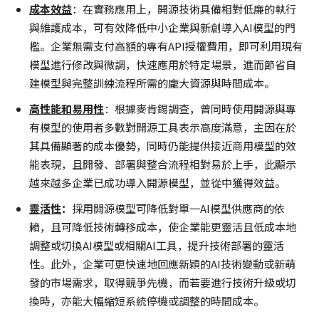
成本效益
：在實務應用上，開源技術具備相對低廉的執行
與維護成本，可有效降低中小企業與新創導入AI模型的門
檻。企業無需支付高額的專有API授權費用，即可利用現有
模型進行修改與微調，快速應用於特定場景，進而節省自
建模型與完整訓練流程所需的龐大資源與時間成本。
高性能和易用性
：根據麥肯錫調查，曾同時使用開源與專
有模型的使用者多數對開源工具表示高度滿意，主因在於
其具備顯著的成本優勢，同時仍能提供接近商用模型的效
能表現，且開發、部署與整合流程相對易於上手，此顯示
越來越多企業已成功導入開源模型，並從中獲得效益。
靈活性
：
採用開源模型可降低對單一AI模型供應商的依
賴，且可降低技術轉移成本，使企業能更靈活且低成本地
調整或切換AI模型或相關AI工具，提升技術部署的靈活
性。此外，企業可更快速地回應新穎的AI技術變動或新萌
發的市場需求，取得競爭先機，而若要進行技術升級或切
換時，亦能大幅縮短系統停機或調整的時間成本。