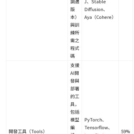
調適
J、Stable
版
Diffusion、
本）
Aya（Cohere）
與訓
練所
需之
程式
碼
支援
AI開
發與
部署
的工
具，
包括
模型
PyTorch、
編
Tensorflow、
開發工具（Tools）
59%