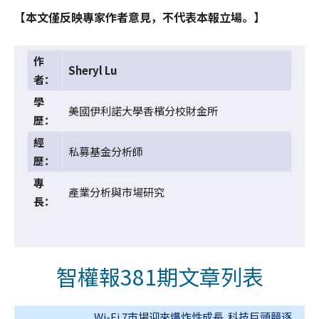
【本文僅反映專家作者意見，不代表本報立場。】
作
Sheryl Lu
者：
學
美國伊利諾大學香檳分校財金所
歷：
經
私募基金分析師
歷：
專
產業分析與市場研究
長：
智權報381期文章列表
Wi-Fi 7市場迎來爆炸性成長 科技巨頭競逐