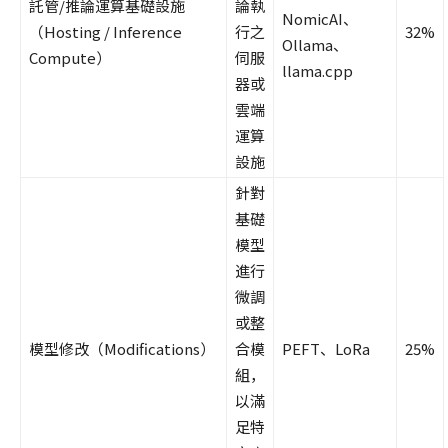
託管/推論運算基礎設施
論執
NomicAI、
（Hosting / Inference
行之
32%
Ollama、
Compute）
伺服
llama.cpp
器或
雲端
運算
設施
針對
基礎
模型
進行
微調
或整
模型修改（Modifications）
合模
PEFT、LoRa
25%
組，
以滿
足特