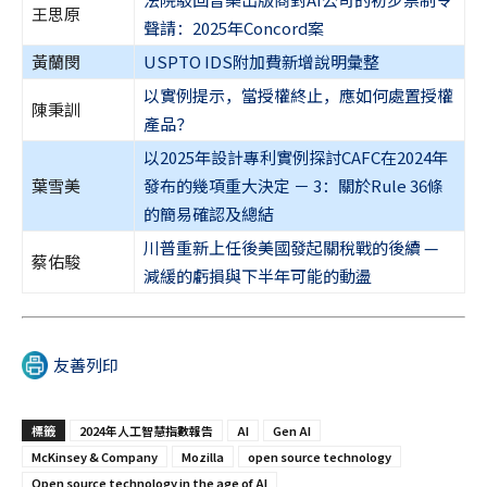
王思原
聲請：2025年Concord案
黃蘭閔
USPTO IDS附加費新增說明彙整
以實例提示，當授權終止，應如何處置授權
陳秉訓
產品？
以2025年設計專利實例探討CAFC在2024年
葉雪美
發布的幾項重大決定 － 3：關於Rule 36條
的簡易確認及總結
川普重新上任後美國發起關稅戰的後續 —
蔡佑駿
減緩的虧損與下半年可能的動盪
友善列印
標籤
2024年人工智慧指數報告
AI
Gen AI
McKinsey & Company
Mozilla
open source technology
Open source technology in the age of AI