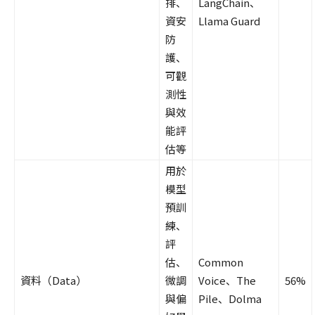
排、
LangChain、
資安
Llama Guard
防
護、
可觀
測性
與效
能評
估等
用於
模型
預訓
練、
評
估、
Common
資料（Data）
微調
Voice、The
56%
與偏
Pile、Dolma