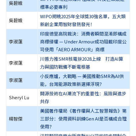
吳碧娥
標準必要專利
WIPO揭曉2025年全球獎30強名單，五大類
吳碧娥
新創企業用智財發熱發光！
印度德里高院裁決：消費者瞬間混淆即構成
李淑蓮
商標侵權 — Under Armour成功阻截印度公
司使用「AERO ARMOUR」商標
川普力推SMR核電拚2028上線 打造AI算
李淑蓮
力與國防戰備不斷電根基
小反應爐，大戰略 — 美國推動SMR為AI供
李淑蓮
能，台灣能源政策新選擇浮現？
開源技術在AI潮流下的重要性：風險與進步
Sheryl Lu
共存
美國著作權局《著作權與人工智慧報告》第
楊智傑
三部分：使用資料訓練Gen AI是否構成合理
使用？
法院駁回音樂出版商對AI公司的初步禁制令