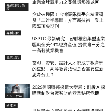
企業全球競爭力之關鍵隱形護城河
先進封裝 / 製
程
突破矽極限！台灣團隊攜手台積電研
發「二維半導體」介面新技術 登上
國際頂尖期刊
專利要聞
USPTO 最新研究：智財權密集型產業
驅動全美44%經濟產值 提供逾三分之
一高薪就業機會
產業政府
當AI、資安、設計人才都成了教育部
的重點，高等教育治理是否需要重新
思考分工？
2026美國聯邦採購大變局：剖析 AI採
購新制對台廠智財的營業秘密危機
AI人工智慧
新能源
世界稀土之都的啟示：台灣建構關鍵