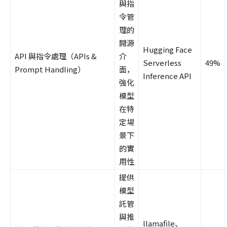
與指
令管
理的
開源
Hugging Face
API 與指令處理（APIs &
介
Serverless
49%
Prompt Handling）
面，
Inference API
強化
模型
在特
定場
景下
的實
用性
提供
模型
託管
與推
llamafile、