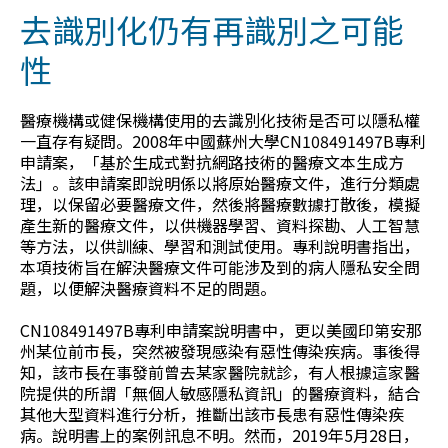
去識別化仍有再識別之可能
性
醫療機構或健保機構使用的去識別化技術是否可以隱私權
一直存有疑問。2008年中國蘇州大學CN108491497B專利
申請案，「基於生成式對抗網路技術的醫療文本生成方
法」。該申請案即說明係以將原始醫療文件，進行分類處
理，以保留必要醫療文件，然後將醫療數據打散後，模擬
產生新的醫療文件，以供機器學習、資料探勘、人工智慧
等方法，以供訓練、學習和測試使用。專利說明書指出，
本項技術旨在解決醫療文件可能涉及到的病人隱私安全問
題，以便解決醫療資料不足的問題。
CN108491497B專利申請案說明書中，更以美國印第安那
州某位前市長，突然被發現感染有惡性傳染疾病。事後得
知，該市長在事發前曾去某家醫院就診，有人根據這家醫
院提供的所謂「無個人敏感隱私資訊」的醫療資料，結合
其他大型資料進行分析，推斷出該市長患有惡性傳染疾
病。說明書上的案例訊息不明。然而，2019年5月28日，