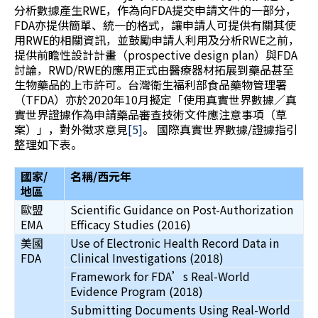
分析數據產生RWE，作為向FDA提交申請文件的一部分，
FDA亦提供簡單、統一的格式，讓申請人可提供有關其使
用RWE的相關資訊，並鼓勵申請人利用及分析RWE之前，
提供前瞻性設計計畫（prospective design plan）與FDA
討論，RWD/RWE的應用正式由醫療器材拓展到藥品甚至
生物藥品的上市許可。台灣衛生福利部食品藥物管理署
（TFDA）亦於2020年10月擬定「使用真實世界數據／真
實世界證據作為申請藥品審查技術文件應注意事項（草
案）」，對外徵求意見
[5]
。 國際真實世界數據/證據指引
整理如下表。
國家/
名稱/
西元年
地區
歐盟
Scientific Guidance on Post-Authorization
EMA
Efficacy Studies (2016)
美國
Use of Electronic Health Record Data in
FDA
Clinical Investigations (2018)
Framework for FDA’s Real-World
Evidence Program (2018)
Submitting Documents Using Real-World