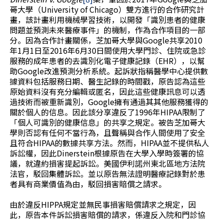
哥大學（University of Chicago）雙方進行的合作研究計
畫，該計畫利用機械學習技術，以開發「識別患者的健康
問題並預測未來醫療事件」的機制，作為合作項目的一部
分。因為合作計畫關係，芝加哥大學與Google共享2010
年1月1日至2016年6月30日間使用大學門診、住院或急診
服務的成年患者的去識別化電子健康記錄（EHR），以幫
助Google改進預測分析系統。起訴狀指稱醫學中心提供數
據資料包括服務日期、醫生記錄的時間戳，原告認為這些
原始資料沒有充分編輯或匿名，因此這些健康訊息可以透
過技術而被重新識別，Google擁有通過其其他服務獲得的
關於個人的信息。因此該分享違反了1996年HIPAA限制了
「個人可識別的健康信息」的共享之規定。被告芝加哥大
學則否認有任何不當行為，且聲稱與合作人間使用了安全
且符合HIPAA的數據共享方法。然而，HIPAA並不提供私人
訴訟權，因此Dinerstein根據原告在大學入學時簽署的協
議，就違約損害提起訴訟。美國伊利諾州東北區地方法院
法官，駁回集體訴訟。並以原告無法證明醫療記錄對於患
者具有商業價值為由，駁回損害賠償之請求。
由於違反HIPPA規定並無民事損害賠償請求之規定，因
此，原告本件訴訟損害賠償的請求，係違反入院和門診協