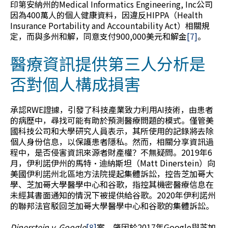
印第安納州的Medical Informatics Engineering, Inc公司
因為400萬人的個人健康資料，因違反HIPPA（Health
Insurance Portability and Accountability Act）相關規
定，而與多州和解，同意支付900,000美元和解金
[7]
。
醫療資訊提供第三人分析是
否對個人構成損害
承認RWE證據，引發了科技產業致力利用AI技術，由患者
的病歷中，尋找可能有助於預測醫療問題的模式。僅管美
國科技公司和大學研究人員表示，其所使用的記錄將去除
個人身份信息，以保護患者隱私。然而，相關分享資訊過
程中，是否侵害資訊來源者財產權？不無疑問。2019年6
月，伊利諾伊州的馬特·迪納斯坦（Matt Dinerstein）向
美國伊利諾州北區地方法院提起集體訴訟，控告芝加哥大
學、芝加哥大學醫學中心和谷歌，指控其機密醫療信息在
未經其書面通知的情況下被提供給谷歌。2020年伊利諾州
的聯邦法官駁回芝加哥大學醫學中心和谷歌的集體訴訟。
Dinerstein v. Google
[8]
案，肇因於2017年Google與芝加