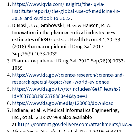
https://www.iqvia.com/insights/the-iqvia-
institute/reports/the-global-use-of-medicine-in-
2019-and-outlook-to-2023
.
DiMasi, J. A., Grabowski, H. G. & Hansen, R. W.
Innovation in the pharmaceutical industry: new
estimates of R&D costs. J. Health Econ. 47, 20–33
(2016)Pharmacoepidemiol Drug Saf. 2017
Sep;26(9):1033-1039
Pharmacoepidemiol Drug Saf. 2017 Sep;26(9):1033-
1039
https://www.fda.gov/science-research/science-and-
research-special-topics/real-world-evidence
https://www.fda.gov.tw/tc/includes/GetFile.ashx?
id=f637608198237888344&type=1
https://www.fda.gov/media/120060/download
Indiana, et al. v. Medical Informatics Engineering,
Inc., et al., 3:18-cv-969.also available
at
https://content.govdelivery.com/attachments/
Dinerstein v. Google
, LLC et al, No. 1:2019cv04311