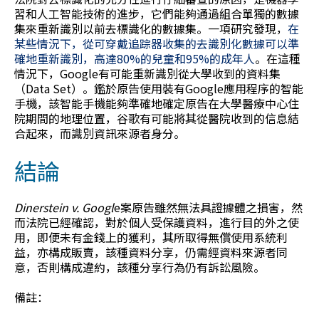
習和人工智能技術的進步，它們能夠通過組合單獨的數據
集來重新識別以前去標識化的數據集。一項研究發現，
在
某些情況下，從可穿戴追踪器收集的去識別化數據可以準
確地重新識別，高達80%的兒童和95%的成年人
。在這種
情況下，Google有可能重新識別從大學收到的資料集
（Data Set）。鑑於原告使用裝有Google應用程序的智能
手機，該智能手機能夠準確地確定原告在大學醫療中心住
院期間的地理位置，谷歌有可能將其從醫院收到的信息結
合起來，而識別資訊來源者身分。
結論
Dinerstein v. Googl
e案原告雖然無法具證據體之損害，然
而法院已經確認，對於個人受保護資料，進行目的外之使
用，即便未有金錢上的獲利，其所取得無償使用系統利
益，亦構成販賣，該種資料分享，仍需經資料來源者同
意，否則構成違約，該種分享行為仍有訴訟風險。
備註：