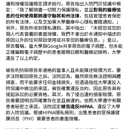
議和授權協議規定請求給付。原告指出入院門診協議中規
定：「我了解將盡一切努力保護隱私，並且
對我的醫療信
息的任何使用都將遵守聯邦和州法律
，包括管理患者保密
的所有法律，以及芝加哥大學醫療中心隱私實踐通知。」
另外，原告所收到隱私通知，其中指出：「未經您或您的
個人代表簽署的書面授權，我們不會出於本通知中描述的
原因以外的任何原因使用或共享您的醫療信息。」是以，
原告聲稱，當大學與Google共享原告的電子病歷，但未能
正確編輯電子病歷中的患者服務日期和醫療記錄時，大學
違反了以上約定。
被告則抗辯原告非適格的當事人且未能陳述賠償方式，要
求法院駁回原告之訴。法院認為，雖然原告無法證明具體
損害，而不能要求任何金錢損失，但透過指控大學違反入
院協議中做出的承諾，被告確實違反合約，因此原告具有
提起訴訟的必要資格。其次，為了提出違約損害賠償，原
告需要證明合同確實存在並且被違約。依照大學遵守有關
患者秘密之承諾，法院認定
被告違反HIPAA
，違反了大學
的入院協議。根據HIPAA隱私規則，出售患者的受保護健
康訊息（PHI）需要患者的書面授權。