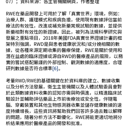
07）；資料來源：各主管機關網頁，作者整理
RWE在藥品開發上可用於了解「真實世界」環境，例如：
治療人群、護理模式和疾病負擔，使用現有數據評估當前
療法的有效性，改進或補充新藥常規試驗的數據，並提供
新藥相對有效性的新證據。因此，被列為法規科學研究與
發展之重點項目，2018年美國FDA真實世界證據計畫的框
架特別強調，RWD是與患者健康狀況和/或分娩相關的數
據，從各種來源定期收集的醫療保健，RWE是關於使用和
潛在益處的臨床證據或源自RWD的醫療產品的風險，以務
實的嘗試搭配嚴謹的外部控制、觀測數據的適應度，合理
研判數據是否符合標準
[6]
。
考量RWD/RWE的基礎關鍵在於資料庫的建立、數據收集
以及分析方法發展，衛生主管機關以及人體試驗委員會對
於此類數據資料收集的認知亦需與時俱進，以精進臨床試
驗設計並輔助評估藥品上市前後療效或安全性，伴隨電
腦、穿戴裝置和其他生物感測器收集並儲存健康數據的速
度持續增長，這些資訊將幫助我們回答許多過去難以解釋
的問題，隨著分析方法不斷優化，RWE將能更適切地將分
析結果應用於醫療產品的開發和批准。