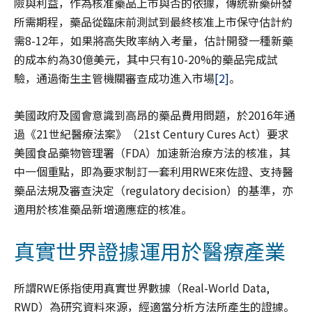
險與利益，作為核准藥品上市與否的依據，傳統新藥研發
所需期程，藥品從臨床前測試到最終核准上市保守估計約
需8-12年，如果將高失敗率納入考量，估計開發一種新藥
的成本約為30億美元，其中只有10-20%的藥品完成試
驗，通過衛生主管機關審查成功進入市場
[2]
。
美國政府及國會意識到高昂的藥品費用問題，於2016年通
過《21世紀醫療法案》（21st Century Cures Act）要求
美國食品藥物管理署（FDA）加速新治療方法的核准，其
中一個重點，即為要求制訂一套利用RWE來佐證、支持醫
藥品法規及審查決定（regulatory decision）的基準，亦
適用於核准藥品新增適應症的核准。
真實世界證據運用於醫療產業
所謂RWE係指使用真實世界數據（Real-World Data,
RWD）為研究資料來源，經適當分析方法所產生的證據。