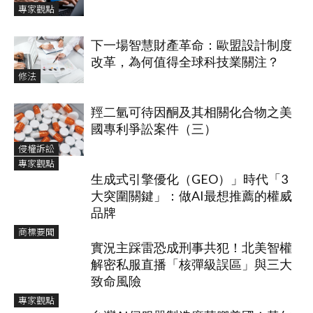
專家觀點
下一場智慧財產革命：歐盟設計制度
改革，為何值得全球科技業關注？
修法
羥二氫可待因酮及其相關化合物之美
國專利爭訟案件（三）
侵權訴訟
專家觀點
生成式引擎優化（GEO）」時代「3
大突圍關鍵」：做AI最想推薦的權威
品牌
商標要聞
實況主踩雷恐成刑事共犯！北美智權
解密私服直播「核彈級誤區」與三大
致命風險
專家觀點