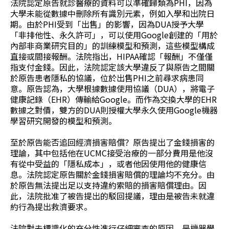
法院認定原告就診醫療的資料可以準確歸類為PHI，因為
大學未能從數據中刪除所有識別元素，例如入學和出院日
期。由於PHI受到「出售」的影響，因為DUA授予大學
「非排他性、永久許可」，可以使用Google創建的「用於
內部非商業研究目的」的訓練模型和預測，這些模型構成
直接或間接報酬。法院指出，HIPAA確認「報酬」不僅僅
指支付金錢。因此，法院認定該大學違反了與原告之間關
於原告患者隱私的協議，位於出售PHI之前尋求病患同
意。原告認為，大學根據數據使用協議（DUA），將電子
健康記錄（EHR）傳輸給Google。而作為交換大學的EHR
數據之對價，雙方的DUA則授權大學永久使用Google機器
學習研究開發的模型和預測。
至於原告能否追回經濟損害賠償？原告提出了金錢損害的
理論，其中包括他在UCMC接受治療的一部分費用是他沒
有從中受益的「隱私成本」，或者他因使用他的健康信
息。法院認定原告關於金錢損害賠償的理論均不充分。由
於原告無法提出足以支持違約索賠的損害賠償理由。因
此，法院批准了被告提出的駁回提議，理由是被告未就違
約行為提出救濟要求。
法院對去標識化的充分性進行仔細審查的原因，是機器學