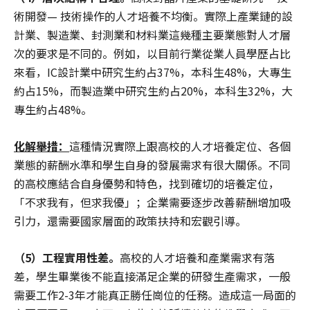
術開發— 技術操作的人才培養不均衡。實際上產業鏈的設
計業、製造業、封測業和材料業這幾種主要業態對人才層
次的要求是不同的。例如，以目前行業從業人員學歷占比
來看，IC設計業中研究生約占37%，本科生48%，大專生
約占15%，而製造業中研究生約占20%，本科生32%，大
專生約占48%。
化解舉措：
這種情況實際上跟高校的人才培養定位、各個
業態的薪酬水準和學生自身的發展需求有很大關係。不同
的高校應結合自身優勢和特色，找到確切的培養定位，
「不求我有，但求我優」；企業需要逐步改善薪酬增加吸
引力，還需要國家層面的政策扶持和宏觀引導。
（5）工程實用性差。
高校的人才培養和產業需求有落
差，學生畢業後不能直接滿足企業的研發生產需求，一般
需要工作2-3年才能真正勝任崗位的任務。造成這一局面的