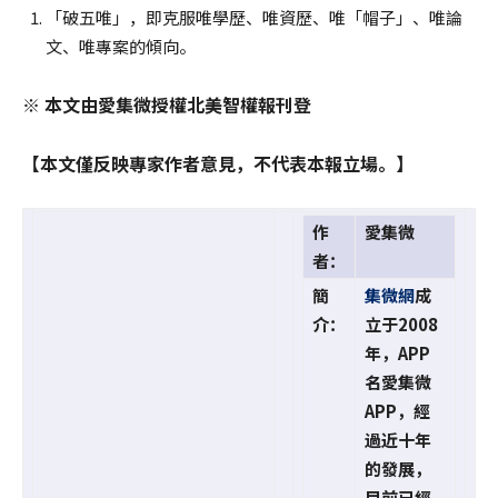
「破五唯」，即克服唯學歷、唯資歷、唯「帽子」、唯論
文、唯專案的傾向。
※ 本文由愛集微授權北美智權報刊登
【本文僅反映專家作者意見，不代表本報立場。】
作
愛集微
者：
簡
集微網
成
介：
立于2008
年，APP
名愛集微
APP，經
過近十年
的發展，
目前已經