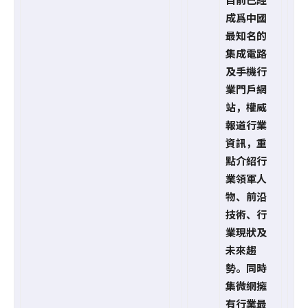
成爲中國
最知名的
集成電路
及手機行
業門戶網
站，權威
報道行業
資訊，重
點介紹行
業領軍人
物、前沿
技術、行
業現狀及
未來趨
勢。同時
集微網擁
有行業最