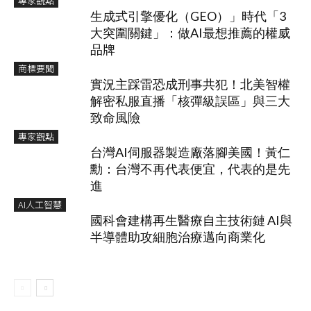
專家觀點
生成式引擎優化（GEO）」時代「3
大突圍關鍵」：做AI最想推薦的權威
品牌
商標要聞
實況主踩雷恐成刑事共犯！北美智權
解密私服直播「核彈級誤區」與三大
致命風險
專家觀點
台灣AI伺服器製造廠落腳美國！黃仁
勳：台灣不再代表便宜，代表的是先
進
AI人工智慧
國科會建構再生醫療自主技術鏈 AI與
半導體助攻細胞治療邁向商業化