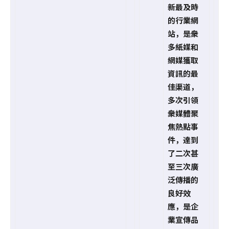
新最及時
的行業網
站，是衆
多紙媒和
網媒獲取
資訊的最
佳渠道，
多次引領
衆媒體聚
焦熱點事
件，達到
了二次甚
至三次廣
泛傳播的
良好效
應，是企
業宣傳品