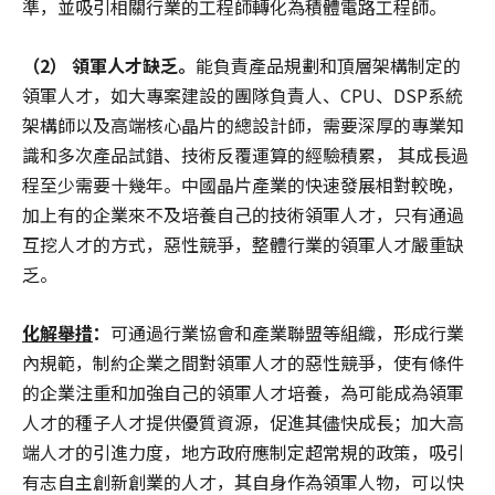
準，並吸引相關行業的工程師轉化為積體電路工程師。
（
2
）
領軍人才缺乏。
能負責產品規劃和頂層架構制定的
領軍人才，如大專案建設的團隊負責人、CPU、DSP系統
架構師以及高端核心晶片的總設計師，需要深厚的專業知
識和多次產品試錯、技術反覆運算的經驗積累， 其成長過
程至少需要十幾年。中國晶片產業的快速發展相對較晚，
加上有的企業來不及培養自己的技術領軍人才，只有通過
互挖人才的方式，惡性競爭，整體行業的領軍人才嚴重缺
乏。
化解舉措
：
可通過行業協會和產業聯盟等組織，形成行業
內規範，制約企業之間對領軍人才的惡性競爭，使有條件
的企業注重和加強自己的領軍人才培養，為可能成為領軍
人才的種子人才提供優質資源，促進其儘快成長；加大高
端人才的引進力度，地方政府應制定超常規的政策，吸引
有志自主創新創業的人才，其自身作為領軍人物，可以快