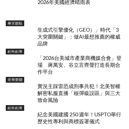
2026年美國經濟晴雨表
專家觀點
生成式引擎優化（GEO）」時代「3
大突圍關鍵」：做AI最想推薦的權威
品牌
創新創業
「2026台美城市產業商機媒合會」登
場 蔣萬安、谷立言齊聲打造長期合
作平台
商標要聞
實況主踩雷恐成刑事共犯！北美智權
解密私服直播「核彈級誤區」與三大
致命風險
創新創業
紀念美國建國 250 週年！USPTO舉行
歷史性專利與商標簽署儀式