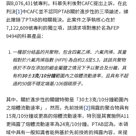
與8,076,431號專利。科慕失利後對CAFC提出上訴，在此
判決
[1]
中CAFC並不認同PTAB關於進步性的三項論述，據
此撤銷了PTAB的相關裁決。此案件之爭執核心在於
7,122,609號專利的獨立項，該請求項對應於名為FEP
9494的科慕產品：
一種部分結晶的共聚物，包含四氟乙烯、六氟丙烯，其量
相對於六氟丙烯指數 (HFPI) 為自約2.8至5.3，該該共聚物
係於不存在添加的鹼金屬鹽之情況下予以聚合及分離，具
有約
30±3
克/10分鐘
範圍內之熔體流動速率，且具有不超
過約50個不穩定端基/106個碳原子。
其中，關於進步性的關鍵特徵是「30±3克/10分鐘範圍內
之熔體流動速率」，然而，先前技術
[2]
揭露的聚合物具有
15克/10分鐘或更高的熔體流動速率，特別是其實施例A11
更揭露了熔體流動速率為24克/10分鐘。PTAB認為，本領
域中具有一般知識者能夠基於先前技術的揭露內容，來提