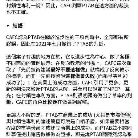
封鎖性專利一說？因此，CAFC判斷PTAB在這方面的裁決
也不正確。
結語
CAFC認為PTAB在關於進步性的三項判斷中，全部都有所
謬誤，因此在2021年七月撤銷了PTAB的判斷。
這個案子有趣的地方在於，它以進步性為中心，做了各種
不同面向的實例展示：在反向教示的門檻上，CAFC這次採
取了「先前技術建議
最好不要這樣做
」就構成了反向教示
的標準，而非「先前技術說
這樣做會失敗
(而系爭專利卻
成功了)」；在商業上的成功方面，CAFC引用了更多、更
新的判決來駁斥PTAB的見解，甚至可以說賞了MPEP一耳
光；在封鎖性專利方面，PTAB則很明顯的做出了草率的判
斷，CAFC的角色比較像在做名詞解釋。
更讓人不解的是，PTAB在商業上的成功 (尤其是市場份額)
與封鎖性專利的論述簡直可說是自相矛盾，如果需要相當
程度的市場份額才成建立商業上的成功，而PTAB並不認同
科慕僅提出銷售數據做為證據，即是說PTAB隱隱然認為系