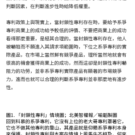
判斷因素，在判斷進步性時給降低權重。
專利政策上與現實上，當封鎖性專利存在時，要給予系爭
專利商業上的成功給予較低的評價、不要把商業上的成功
看得那麼重要，是極其合理的。當封鎖性專利存在，他人
被嚇阻而不願進入其請求項範圍時，下位之系爭專利的實
際產品，在市場上當然鮮有競爭產品，理所當然地就會有
很高的機會獲得商業上的成功，然而這卻是封鎖性專利嚇
阻力的功勞，並非系爭專利實際產品有顯著的市場競爭
力，進而也就可以合理的判斷系爭專利並非那麼地有進步
性。
圖1. 「封鎖性專利」情境圖；北美智權報／喻韜製圖
回到科慕的系爭專利，它沒有上位的老大哥專利罩著它，
它也不做其他專利的靠山，其產品就是仰賴系爭專利本身
來保護。封鎖性專利與本案在情境上風馬牛不相及，何來