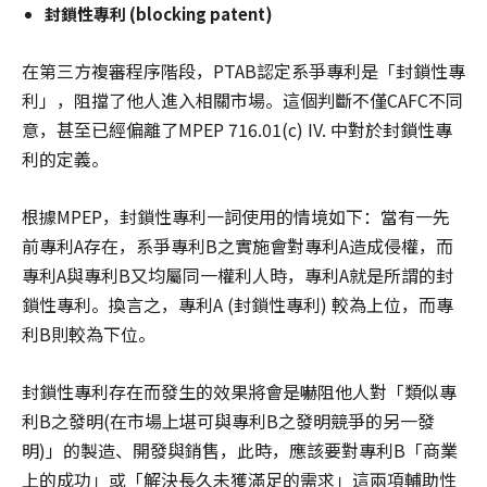
封鎖性專利 (blocking patent)
在第三方複審程序階段，PTAB認定系爭專利是「封鎖性專
利」，阻擋了他人進入相關市場。這個判斷不僅CAFC不同
意，甚至已經偏離了MPEP 716.01(c) IV. 中對於封鎖性專
利的定義。
根據MPEP，封鎖性專利一詞使用的情境如下：當有一先
前專利A存在，系爭專利B之實施會對專利A造成侵權，而
專利A與專利B又均屬同一權利人時，專利A就是所謂的封
鎖性專利。換言之，專利A (封鎖性專利) 較為上位，而專
利B則較為下位。
封鎖性專利存在而發生的效果將會是嚇阻他人對「類似專
利B之發明(在市場上堪可與專利B之發明競爭的另一發
明)」的製造、開發與銷售，此時，應該要對專利B「商業
上的成功」或「解決長久未獲滿足的需求」這兩項輔助性