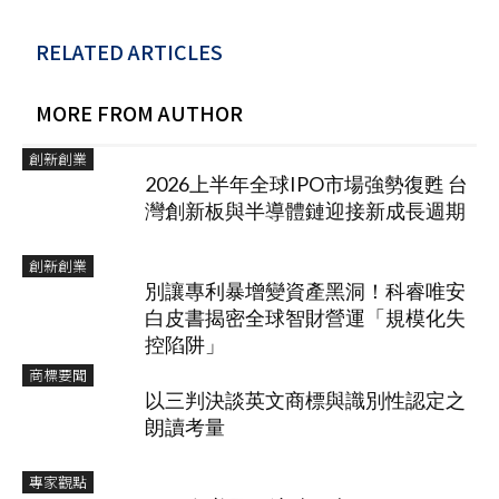
RELATED ARTICLES
MORE FROM AUTHOR
創新創業
2026上半年全球IPO市場強勢復甦 台
灣創新板與半導體鏈迎接新成長週期
創新創業
別讓專利暴增變資產黑洞！科睿唯安
白皮書揭密全球智財營運「規模化失
控陷阱」
商標要聞
以三判決談英文商標與識別性認定之
朗讀考量
專家觀點