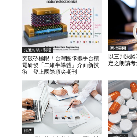
商標要聞
先進封裝 / 製程
以三判決談
突破矽極限！台灣團隊攜手台積
定之朗讀考
電研發「二維半導體」介面新技
術 登上國際頂尖期刊
修法