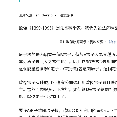
│
智
財
圖片來源 : shutterstock、達志影像
權
顧
歐傑（1899-1993）是法國科學家，我們先設法解
問
│
專
圖1. 歐傑效應圖示；資料來源：
《為台
利
佈
原子核的最內層有一個A電子，假設A電子因為某種原
局
靠近原子核（人之常情也），因此它就趕快跑去那個
│
美
這個能量會衝擊C電子，C電子就會離開原子。這個電
國
專
歐傑電子有什麼用？這家公司想利用歐傑電子來打擊癌
利
亡。當然問題很多，比方說，如何能使A電子離開？
話，歐傑電子也沒有用了。
要使A電子離開原子核，這家公司所利用的是X光。X