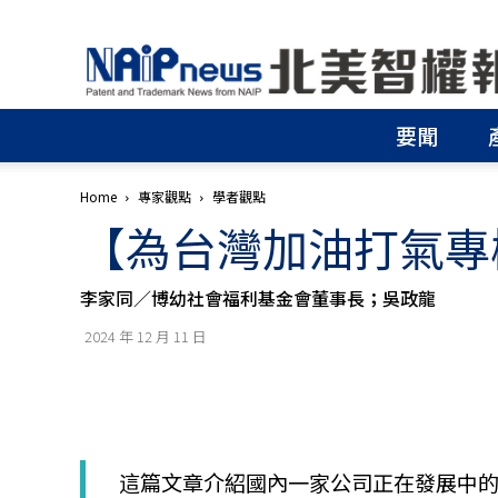
北
美
智
權
要聞
報
│
專
Home
專家觀點
學者觀點
利
【為台灣加油打氣專
申
請
│
李家同／博幼社會福利基金會董事長；吳政龍
商
標
2024 年 12 月 11 日
申
請
│
侵
權
分
這篇文章介紹國內一家公司正在發展中
析