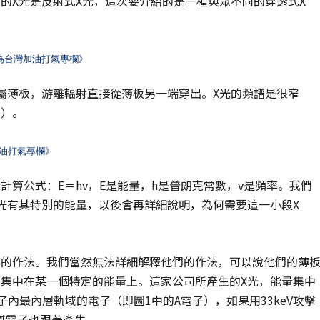
的X光是反射式X光，這次要介紹的是一種與眾不同的穿透式X
為台灣加油打氣專欄》
屬薄板，游離輻射直接從薄板另一端穿出。X光的頻譜是很窄
譜）。
油打氣專欄》
計算公式：E＝hv，E是能量，h是普朗克常數，v是頻率。我們
光有其特別的能量，以後會再詳細說明，為何需要這一小段X
別的作法。我們當然無法詳細解釋他們的作法，可以說他們的薄
都集中在某一個特定的能量上。這家公司所產生的X光，能量集中
原子內最內層軌域的電子（即圖1中的A電子），如果用33keV攻擊
傑電子也跟著產生。