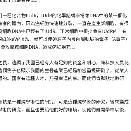
一種化合物IUdR，IUdR的化學結構非常像DNA中的某一個化
癌症患者的體內，因為癌細胞快速地分裂，一直在產生新細胞，有很
癌細胞DNA中已經有了IUdR。正常細胞中很少會有IUdR的。有
為33keV的X光，就可以使碘原子內最內層軌域的電子（A電子）
會攻擊癌細胞DNA，造成癌細胞死亡。
之長，這顯示我國已經有人有足夠的資金和耐心，讓科技人員花
這個例子也顯示我國的生醫產業已經是相當重視研發了，從業人
通的。國家有這種人才，乃是幸運的事。而他們肯默默地做研
應該是一種純學術性的研究，可是這種純學術的研究，後來變成
學術的研究，而且也要給他們好的環境，使他們離開學校以後，