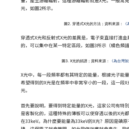
量，產生游離輻射，這種游離輻射就是X光。一般常見
光，如圖2所示。
圖2. 穿透式X光的方法；資料來源：
《
穿透式X光和反射式X光的差異是，電子束直接打進金
的，可以集中在某一特定區段，如圖3所示（橘色頻
圖3. X光的頻譜；資料來源：
《為台灣加
X光中，每一段頻率都有其特定的能量，根據光子能量
希望得到的X光是在頻率中非常窄小的一段，這一段X
光。
首先要說明，要得到特定能量的X光，這家公司有特
是客製化的，這種特殊的薄板可以使穿透以後的X光
在33keV。為什麼要能量為33keV的X光？原因是碘
碘，這個電子就會離開，如此歐傑效應就會產生，歐