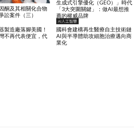
生成式引擎優化（GEO）」時代
因酮及其相關化合物
「3大突圍關鍵」：做AI最想推
爭訟案件（三）
薦的權威品牌
AI人工智慧
服器製造廠落腳美國！
國科會建構再生醫療自主技術鏈
灣不再代表便宜，代
AI與半導體助攻細胞治療邁向商
業化