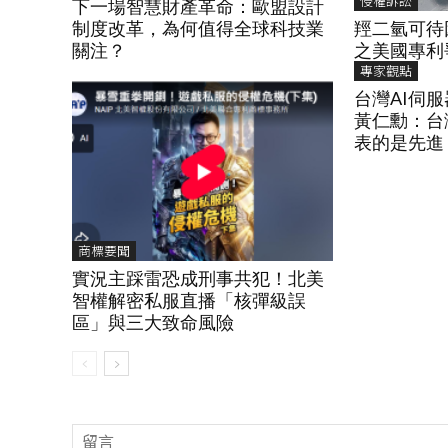
侵權訴訟
下一場智慧財產革命：歐盟設計
羥二氫可待
制度改革，為何值得全球科技業
之美國專利
關注？
專家觀點
台灣AI伺
黃仁勳：台
表的是先進
商標要聞
實況主踩雷恐成刑事共犯！北美
智權解密私服直播「核彈級誤
區」與三大致命風險