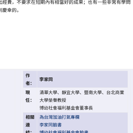
出經費，不要求在短期內有相當好的成果；也有一些非常有學問
到慶幸的。
作
李家同
者：
現
清華大學、靜宜大學、暨南大學、台北商業
任：
大學榮譽教授
博幼社會福利基金會董事長
相關
為台灣加油打氣專欄
連
李家同臉書
結：
博幼社會福利基金會臉書