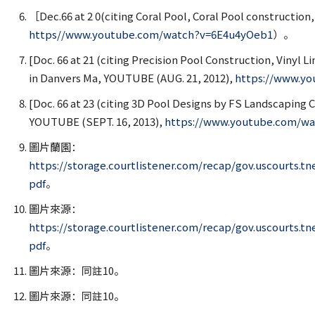
［Dec.66 at 2 0(citing Coral Pool, Coral Pool construction,
https//www.youtube.com/watch?v=6E4u4yOeb1
）。
[Doc. 66 at 21 (citing Precision Pool Construction, Vinyl 
in Danvers Ma, YOUTUBE (AUG. 21, 2012),
https://www.y
[Doc. 66 at 23 (citing 3D Pool Designs by FS Landscaping
YOUTUBE (SEPT. 16, 2013),
https://www.youtube.com/
圖片蘭園：
https://storage.courtlistener.com/recap/gov.uscourts.tne
pdf
。
圖片來源：
https://storage.courtlistener.com/recap/gov.uscourts.tne
pdf
。
圖片來源：同註10。
圖片來源：同註10。