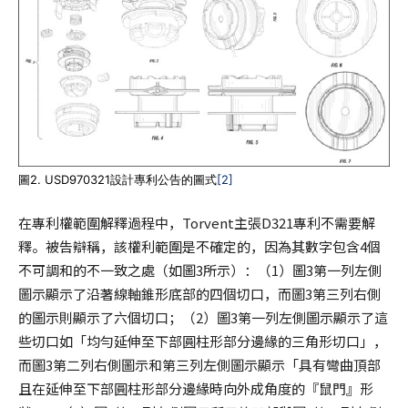
圖2. USD970321設計專利公告的圖式
[2]
在專利權範圍解釋過程中，Torvent主張D321專利不需要解
釋。被告辯稱，該權利範圍是不確定的，因為其數字包含4個
不可調和的不一致之處（如圖3所示）：（1）圖3第一列左側
圖示顯示了沿著線軸錐形底部的四個切口，而圖3第三列右側
的圖示則顯示了六個切口；（2）圖3第一列左側圖示顯示了這
些切口如「均勻延伸至下部圓柱形部分邊緣的三角形切口」，
而圖3第二列右側圖示和第三列左側圖示顯示「具有彎曲頂部
且在延伸至下部圓柱形部分邊緣時向外成角度的『鼠門』形