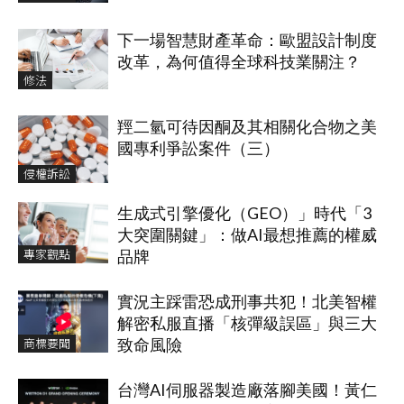
下一場智慧財產革命：歐盟設計制度
改革，為何值得全球科技業關注？
修法
羥二氫可待因酮及其相關化合物之美
國專利爭訟案件（三）
侵權訴訟
生成式引擎優化（GEO）」時代「3
大突圍關鍵」：做AI最想推薦的權威
專家觀點
品牌
實況主踩雷恐成刑事共犯！北美智權
解密私服直播「核彈級誤區」與三大
商標要聞
致命風險
台灣AI伺服器製造廠落腳美國！黃仁