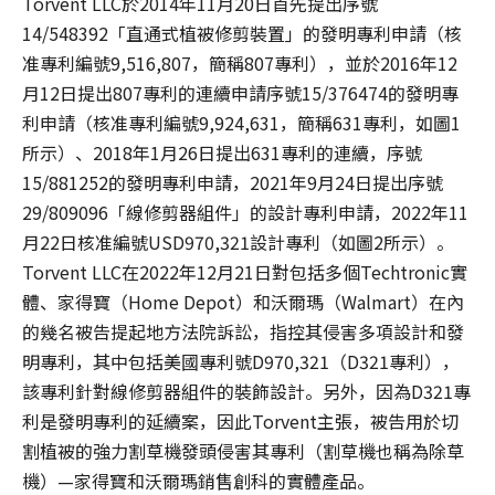
Torvent LLC於2014年11月20日首先提出序號
14/548392「直通式植被修剪裝置」的發明專利申請（核
准專利編號9,516,807，簡稱807專利），並於2016年12
月12日提出807專利的連續申請序號15/376474的發明專
利申請（核准專利編號9,924,631，簡稱631專利，如圖1
所示）、2018年1月26日提出631專利的連續，序號
15/881252的發明專利申請，2021年9月24日提出序號
29/809096「線修剪器組件」的設計專利申請，2022年11
月22日核准編號USD970,321設計專利（如圖2所示）。
Torvent LLC在2022年12月21日對包括多個Techtronic實
體、家得寶（Home Depot）和沃爾瑪（Walmart）在內
的幾名被告提起地方法院訴訟，指控其侵害多項設計和發
明專利，其中包括美國專利號D970,321（D321專利），
該專利針對線修剪器組件的裝飾設計。另外，因為D321專
利是發明專利的延續案，因此Torvent主張，被告用於切
割植被的強力割草機發頭侵害其專利（割草機也稱為除草
機）—家得寶和沃爾瑪銷售創科的實體產品。