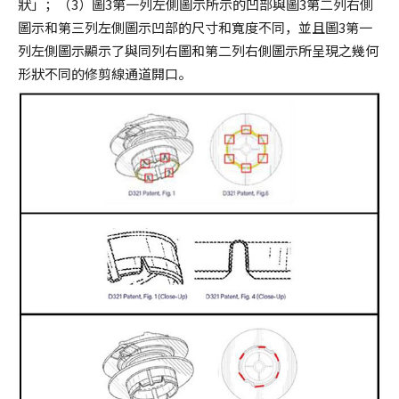
狀」；（3）圖3第一列左側圖示所示的凹部與圖3第二列右側
圖示和第三列左側圖示凹部的尺寸和寬度不同，並且圖3第一
列左側圖示顯示了與同列右圖和第二列右側圖示所呈現之幾何
形狀不同的修剪線通道開口。