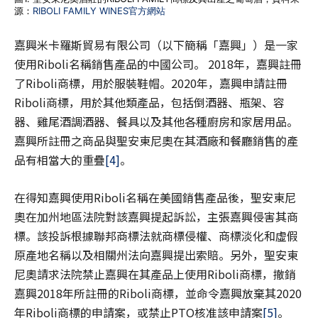
源：
RIBOLI FAMILY WINES官方網站
嘉興米卡羅斯貿易有限公司（以下簡稱「嘉興」）是一家
使用Riboli名稱銷售產品的中國公司。 2018年，嘉興註冊
了Riboli商標，用於服裝鞋帽。2020年，嘉興申請註冊
Riboli商標，用於其他類產品，包括倒酒器、瓶架、容
器、雞尾酒調酒器、餐具以及其他各種廚房和家居用品。
嘉興所註冊之商品與聖安東尼奧在其酒廠和餐廳銷售的產
品有相當大的重疊
[4]
。
在得知嘉興使用Riboli名稱在美國銷售產品後，聖安東尼
奧在加州地區法院對該嘉興提起訴訟，主張嘉興侵害其商
標。該投訴根據聯邦商標法就商標侵權、商標淡化和虛假
原產地名稱以及相關州法向嘉興提出索賠。另外，聖安東
尼奧請求法院禁止嘉興在其產品上使用Riboli商標，撤銷
嘉興2018年所註冊的Riboli商標，並命令嘉興放棄其2020
年Riboli商標的申請案，或禁止PTO核准該申請案
[5]
。