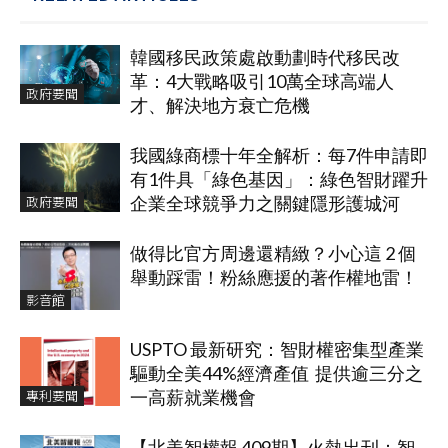
韓國移民政策處啟動劃時代移民改
革：4大戰略吸引10萬全球高端人
政府要聞
才、解決地方衰亡危機
我國綠商標十年全解析：每7件申請即
有1件具「綠色基因」：綠色智財躍升
政府要聞
企業全球競爭力之關鍵隱形護城河
做得比官方周邊還精緻？小心這 2 個
舉動踩雷！粉絲應援的著作權地雷！
影音館
USPTO 最新研究：智財權密集型產業
驅動全美44%經濟產值 提供逾三分之
專利要聞
一高薪就業機會
【北美智權報 409期】火熱出刊：智