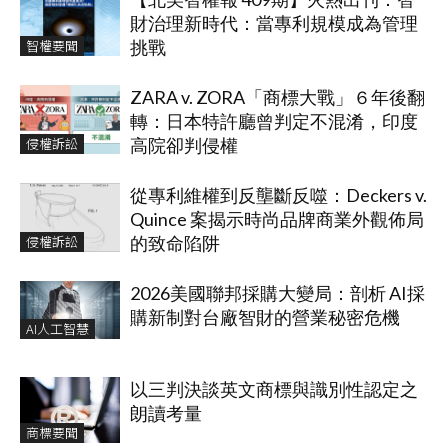
財治理新時代：當專利規模成為管理
智權要聞
挑戰
ZARA v. ZORA「商標大戰」６年後翻
轉：日本特許廳曾判定不混淆，印度
侵權訴訟
高院卻判侵權
從專利維權到反壟斷反噬：Deckers v.
Quince 案揭示時尚品牌商業外觀佈局
侵權訴訟
的致命陷阱
2026美國聯邦採購大變局：剖析 AI採
購新制對台廠智財的營業秘密危機
AI人工智慧
以三判決談英文商標與識別性認定之
朗讀考量
商標要聞