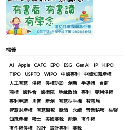
標籤
AI
Apple
CAFC
EPO
ESG
Gen AI
IP
KIPO
TIPO
USPTO
WIPO
中國專利
中國知識產權
人工智慧
侵權
侵權訴訟
創新
半導體
台商
商標
國科會
國衛院
地緣政治
專利
專利侵權
專利申請
川普
新創
智慧型手機
智慧局
智慧財產權
智慧醫療
歐盟
永續
營業秘密
生醫
知識產權
稀土
美國關稅
能源
著作權
著作權侵權
設計
設計專利
關稅