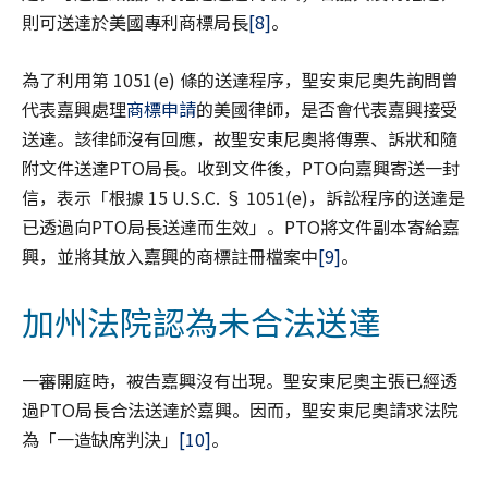
則可送達於美國專利商標局長
[8]
。
為了利用第 1051(e) 條的送達程序，聖安東尼奧先詢問曾
代表嘉興處理
商標申請
的美國律師，是否會代表嘉興接受
送達。該律師沒有回應，故聖安東尼奧將傳票、訴狀和隨
附文件送達PTO局長。收到文件後，PTO向嘉興寄送一封
信，表示「根據 15 U.S.C. § 1051(e)，訴訟程序的送達是
已透過向PTO局長送達而生效」。PTO將文件副本寄給嘉
興，並將其放入嘉興的商標註冊檔案中
[9]
。
加州法院認為未合法送達
一審開庭時，被告嘉興沒有出現。聖安東尼奧主張已經透
過PTO局長合法送達於嘉興。因而，聖安東尼奧請求法院
為「一造缺席判決」
[10]
。