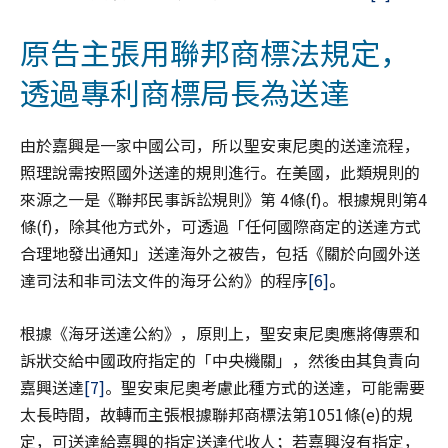
原告主張用聯邦商標法規定，
透過專利商標局長為送達
由於嘉興是一家中國公司，所以聖安東尼奧的送達流程，
照理說需按照國外送達的規則進行。在美國，此類規則的
來源之一是《聯邦民事訴訟規則》第 4條(f)。根據規則第4
條(f)，除其他方式外，可透過「任何國際商定的送達方式
合理地發出通知」送達海外之被告，包括《關於向國外送
達司法和非司法文件的海牙公約》的程序
[6]
。
根據《海牙送達公約》，原則上，聖安東尼奧應將傳票和
訴狀交給中國政府指定的「中央機關」，然後由其負責向
嘉興送達
[7]
。聖安東尼奧考慮此種方式的送達，可能需要
太長時間，故轉而主張根據聯邦商標法第1051條(e)的規
定，可送達給嘉興的指定送達代收人；若嘉興沒有指定，