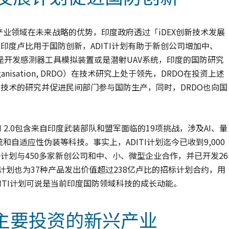
产业领域在未来战略的优势，印度政府透过「iDEX创新技术发展
亿印度卢比用于国防创新，ADITI计划有助于新创公司增加中、
开发感测器工具模拟装置或是潜射UAV系统，印度的国防研究
t Organisation, DRDO）在技术研究上处于领先，DRDO在投资上述
础技术的研究并促进民间部门参与国防生产，同时，DRDO也向国
。
ADITI 2.0包含来自印度武装部队和盟军面临的19项挑战，涉及AI、量
自适应性伪装等科技。事实上，ADITI计划迄今已收到9,000
ge等子计划与450多家新创公司和中、小、微型企业合作，并已开发26
I计划也为37种产品发出价值超过238亿卢比的招标计划合约，用
ITI计划可说是当前印度国防领域科技的成长动能。
主要投资的新兴产业