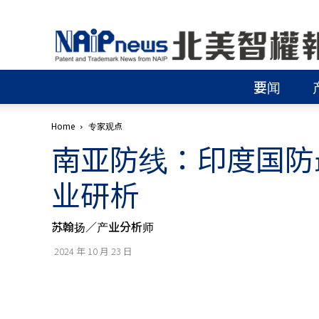
北
美
智
權
要闻
報
│
專
Home
专家观点
利
南亚防线：印度国防
申
請
│
业研析
商
標
申
苏翰扬／产业分析师
請
│
2024 年 10 月 23 日
侵
權
分
析