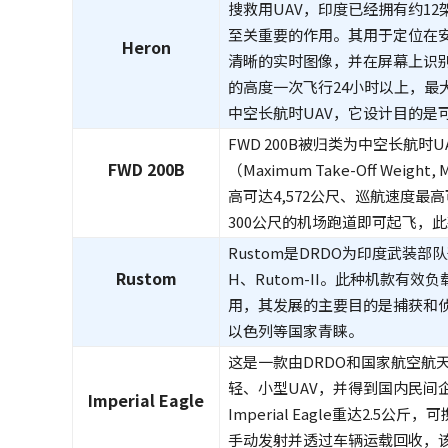
搜救用UAV，印度已经拥有约12架
至关重要的作用。其用于定位在
Heron
清晰的实时图像，并在屏幕上识别出
的高度一次飞行24小时以上，最大
中空长航时UAV，它设计目的是
FWD 200B被归类为中空长航
FWD 200B
（Maximum Take-Off We
高可达4,572公尺、巡航速度最
300公尺的机场跑道即可起飞，
Rustom是DRDO为印度武装部队
Rustom
H、Rutom-II。此种机款有
用，其发展的主要目的是捕获和
以色列等国家青睐。
这是一款由DRDO和国家航空航天实验室（N
轻、小型UAV，并得到国内民
Imperial Eagle
Imperial Eagle重达2
手动发射并透过车辆运载回收，该机