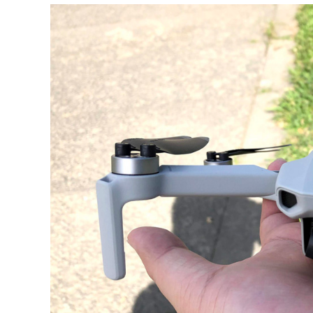
│
智
財
權
顧
問
│
專
利
佈
局
│
美
國
專
利