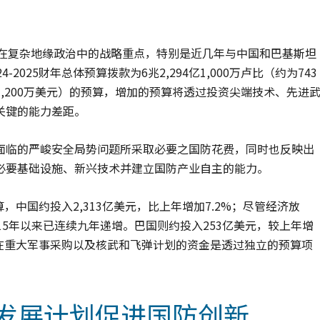
在复杂地缘政治中的战略重点，特别是近几年与中国和巴基斯坦
025财年总体预算拨款为6兆2,294亿1,000万卢比（约为743
约为1,200万美元）的预算，增加的预算将透过投资尖端技术、先进
关键的能力差距。
面临的严峻安全局势问题所采取必要之国防花费，同时也反映出
必要基础设施、新兴技术并建立国防产业自主的能力。
算，中国约投入2,313亿美元，比上年增加7.2%；尽管经济放
15年以来已连续九年递增。巴国则约投入253亿美元，较上年增
国在重大军事采购以及核武和飞弹计划的资金是透过独立的预算项
术发展计划促进国防创新