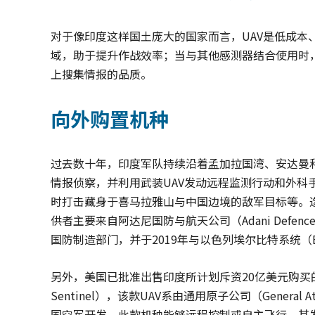
对于像印度这样国土庞大的国家而言，UAV是低成本
域，助于提升作战效率；当与其他感测器结合使用时，
上搜集情报的品质。
向外购置机种
过去数十年，印度军队持续沿着孟加拉国湾、安达曼和
情报侦察，并利用武装UAV发动远程监测行动和外科
时打击藏身于喜马拉雅山与中国边境的敌军目标等。迄
供者主要来自阿达尼国防与航天公司（Adani Defence 
国防制造部门，并于2019年与以色列埃尔比特系统（Elb
另外，美国已批准出售印度所计划斥资20亿美元购买的22
Sentinel），该款UAV系由通用原子公司（General
国空军开发，此款机种能够远程控制或自主飞行，其发动机整合数字