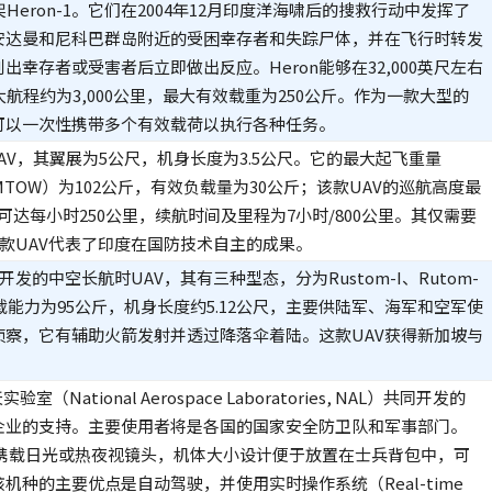
Heron-1。它们在2004年12月印度洋海啸后的搜救行动中发挥了
安达曼和尼科巴群岛附近的受困幸存者和失踪尸体，并在飞行时转发
幸存者或受害者后立即做出反应。Heron能够在32,000英尺左右
航程约为3,000公里，最大有效载重为250公斤。作为一款大型的
可以一次性携带多个有效载荷以执行各种任务。
时UAV，其翼展为5公尺，机身长度为3.5公尺。它的最大起飞重量
ight, MTOW）为102公斤，有效负载量为30公斤；该款UAV的巡航高度最
高可达每小时250公里，续航时间及里程为7小时/800公里。其仅需要
此款UAV代表了印度在国防技术自主的成果。
开发的中空长航时UAV，其有三种型态，分为Rustom-I、Rutom-
效负载能力为95公斤，机身长度约5.12公尺，主要供陆军、海军和空军使
侦察，它有辅助火箭发射并透过降落伞着陆。这款UAV获得新加坡与
ational Aerospace Laboratories, NAL）共同开发的
间企业的支持。主要使用者将是各国的国家安全防卫队和军事部门。
.5公斤，可携载日光或热夜视镜头，机体大小设计便于放置在士兵背包中，可
种的主要优点是自动驾驶，并使用实时操作系统（Real-time