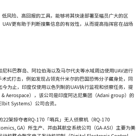
、低风险、高回报的工具，能够将其快速部署至幅员广大的区
UAV更有助于判断搜集信息的有效性，从而提高指挥官在战场
尼科巴群岛、阿拉伯海以及马尔代夫等水域周边使用UAV进行
手术式打击，例如发现占领克什米尔的巴国恐怖分子藏身处，同
今为止，印度仅使用以色列制的UAV执行监视和侦察任务，提
& Aerospace），该公司是印度阿达尼集团（Adani group）的
it Systems）公司合资。
架掠夺者RQ-170「哨兵」无人侦察机（RQ-170
 Atomics, GA）所生产、并由其航空系统公司（GA-ASI）主要为美
电子发动机控制（Digital Electronic Control,