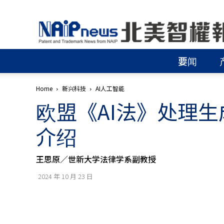
北
美
智
權
要闻
報
│
專
Home
新兴科技
AI人工智能
利
欧盟《AI法》处理生
申
請
│
介绍
商
標
申
王思原／世新大学法律学系副教授
請
│
2024 年 10 月 23 日
侵
權
分
析