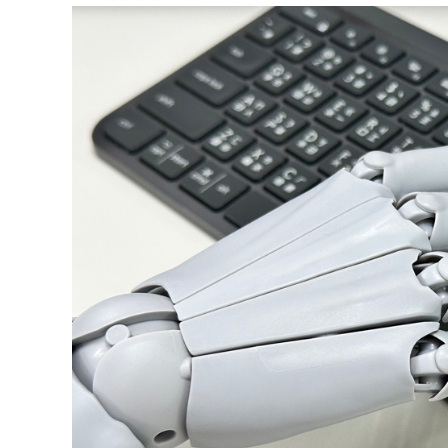
│
智
財
權
顧
問
│
專
利
佈
局
│
美
國
專
利