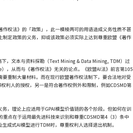
《著作权法》的「政策」，此一模棱两可的用语造成义务性质不甚
式上制定政策的义务，抑或该政策必须实际上达到尊重欧盟《著作
资料探勘（Text Mining & Data Mining, TDM）过
e use），从而与《著作权法》无关的论点。《欧盟AI法》前言第105
，需要重制大量材料。而在现行欧盟著作权法制下，要合法地对受
得权利人的授权，另一是符合著作权例外和限制，例如CDSMD第
务，理论上应适用于GPAI模型价值链的各个阶段。但如何在训
的重点在于运用最先进科技来识别和尊重CDSMD第4（3）条中
生成式AI模型进行TDM时，尊重权利人选择退出机制。