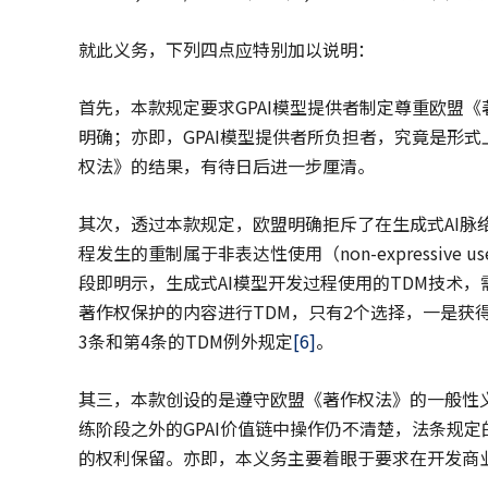
就此义务，下列四点应特别加以说明：
首先，本款规定要求GPAI模型提供者制定尊重欧盟
明确；亦即，GPAI模型提供者所负担者，究竟是形
权法》的结果，有待日后进一步厘清。
其次，透过本款规定，欧盟明确拒斥了在生成式AI脉络下，文本与
程发生的重制属于非表达性使用（non-expressiv
段即明示，生成式AI模型开发过程使用的TDM技术
著作权保护的内容进行TDM，只有2个选择，一是获
3条和第4条的TDM例外规定
[6]
。
其三，本款创设的是遵守欧盟《著作权法》的一般性义
练阶段之外的GPAI价值链中操作仍不清楚，法条规定
的权利保留。亦即，本义务主要着眼于要求在开发商业