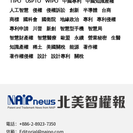
TIPO
USPTO
WIPO
中國專利
中國知識產權
人工智慧
侵權
侵權訴訟
創新
半導體
台商
商標
國科會
國衛院
地緣政治
專利
專利侵權
專利申請
川普
新創
智慧型手機
智慧局
智慧財產權
智慧醫療
歐盟
永續
營業秘密
生醫
知識產權
稀土
美國關稅
能源
著作權
著作權侵權
設計
設計專利
關稅
電話：
+886-2-8923-7350
信箱：
Editorial@naipo.com