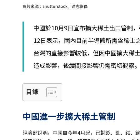
│
圖片來源 : shutterstock、達志影像
智
財
權
中國於10月9日宣布擴大稀土出口管制，
顧
問
12日表示，國內目前半導體所需含稀土
│
專
台灣的直接影響較低，但因中國擴大稀
利
佈
造成影響，後續間接影響仍需密切觀察
局
│
美
國
目錄
專
利
中國進一步擴大稀土管制
經濟部說明，中國自今年4月起，已對釤、釓、鋱、