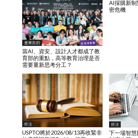
AI採購新
密危機
產業政府
當AI、資安、設計人才都成了教
育部的重點，高等教育治理是否
需要重新思考分工？
修法
修法
USPTO將於2026/08/13再收緊非
下一場智慧