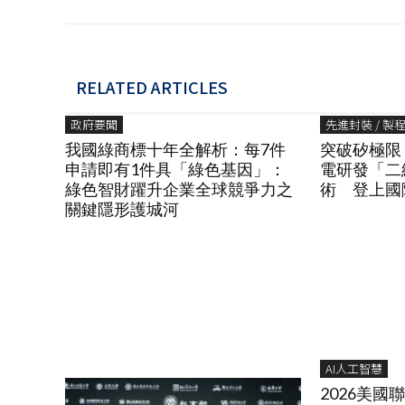
RELATED ARTICLES
政府要聞
先進封裝 / 製
我國綠商標十年全解析：每7件
突破矽極限
申請即有1件具「綠色基因」：
電研發「二
綠色智財躍升企業全球競爭力之
術 登上國
關鍵隱形護城河
AI人工智慧
2026美