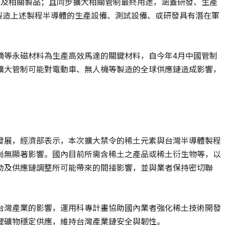
金及相關製品；且同步擴大相關管制最終用途，涵蓋研發、生產
及製造上述製程半導體的生產設備、測試設備、或研發具有潛在軍
鏑等永磁材料為生產高效馬達的關鍵材料，自今年4月中國管制
擴大管制可能對電動車、無人機等製造的全球供應鏈造成影響，
發展，經濟部表示，本次擴大禁令的稀土元素與台灣半導體製程
尚無顯著影響。國內目前所需含稀土之產品或稀土衍生物等，以
動及供應鏈調整所可能帶來的間接影響，並與業者保持密切聯
台灣產業的影響，運用科專計畫協助國內業者強化稀土技術開發
鍵礦物穩定供應，維持台灣產業鏈安全與韌性。