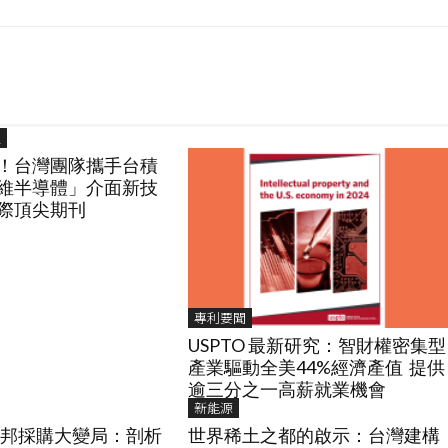
程
！台灣團隊攜手台積
維半導體」介面新技
際頂尖期刊
專利要聞
USPTO 最新研究：智財權密集型
產業驅動全美44%經濟產值 提供
逾三分之一高薪就業機會
新能源
國聯邦採購大變局：剖析
世界稀土之都的啟示：台灣建構