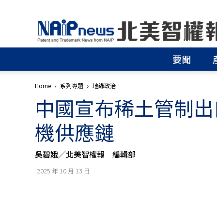
北
美
智
權
要聞
報
│
專
Home
系列專題
地緣政治
利
中國宣布稀土管制出
申
請
│
機供應鏈
商
標
申
吳碧娥╱北美智權報 編輯部
請
│
2025 年 10 月 13 日
侵
權
分
析