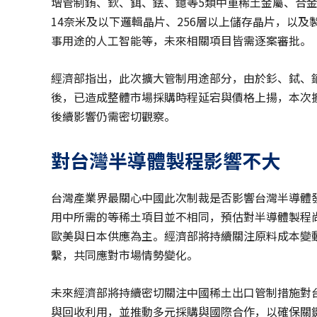
增管制銪、鈥、鉺、銩、鐿等5類中重稀土金屬、合
14奈米及以下邏輯晶片、256層以上儲存晶片，以
事用途的人工智能等，未來相關項目皆需逐案審批。
經濟部指出，此次擴大管制用途部分，由於釤、鋱、
後，已造成整體市場採購時程延宕與價格上揚，本次
後續影響仍需密切觀察。
對台灣半導體製程影響不大
台灣產業界最關心中國此次制裁是否影響台灣半導體
用中所需的等稀土項目並不相同，預估對半導體製程
歐美與日本供應為主。經濟部將持續關注原料成本變
繫，共同應對市場情勢變化。
未來經濟部將持續密切關注中國稀土出口管制措施對
與回收利用，並推動多元採購與國際合作，以確保關