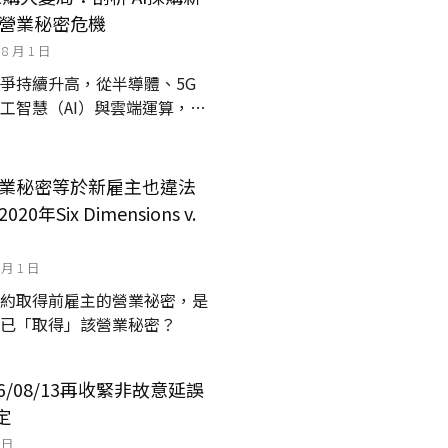
營業秘密危機
 8 月 1 日
爭持續升高，從半導體、5G
工智慧（AI）與雲端運算，美
購政策重塑可信賴供應鏈，台
、伺服器及AI硬體供應鏈的優
不可或缺的...
業秘密等於新雇主也違法
年Six Dimensions v.
 月 1 日
約取得前雇主的營業祕密，是
已「取得」該營業秘密？
26/08/13再收緊非故意延誤
定
1 日