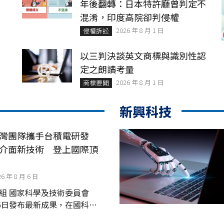
年後翻轉：日本特許廳曾判定不
混淆，印度高院卻判侵權
2026 年 8 月 1 日
侵權訴訟
以三判決談英文商標與識別性認
定之朗讀考量
2026 年 8 月 1 日
商標要聞
新興科技
灣團隊攜手台積電研發
介面新技術 登上國際頂
26 年 8 月 6 日
委員會
6日發布最新成果，在國科會
體專案計畫」及「晶創臺灣