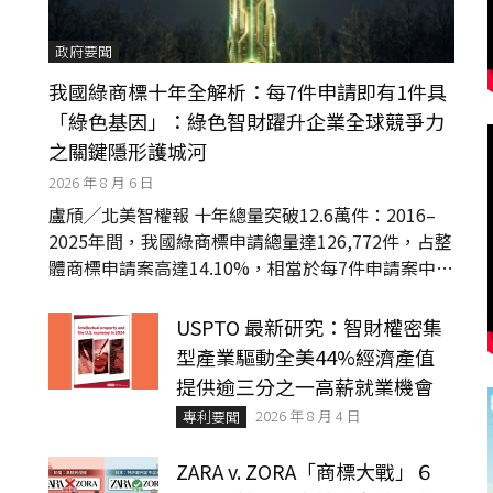
政府要聞
我國綠商標十年全解析：每7件申請即有1件具
「綠色基因」：綠色智財躍升企業全球競爭力
之關鍵隱形護城河
2026 年 8 月 6 日
盧頎╱北美智權報 十年總量突破12.6萬件：2016–
2025年間，我國綠商標申請總量達126,772件，占整
體商標申請案高達14.10%，相當於每7件申請案中就
有1件具備綠色特質。...
USPTO 最新研究：智財權密集
型產業驅動全美44%經濟產值
提供逾三分之一高薪就業機會
2026 年 8 月 4 日
專利要聞
ZARA v. ZORA「商標大戰」６