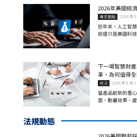
— 次世代半導體材料
2026年美國經
2026 年 8
專家觀點
近年來，人工智慧
前還只是美國科技
設備的階段，但A
的生活，美國在人
力及商業生態等A
國。
下一場智慧財產
革，為何值得全
2026 年 8 月 
修法
當產品創新的重心
面、動畫效果、虛
用，傳統設計制度
次變革。2026年7
法規動態
2026美國聯邦