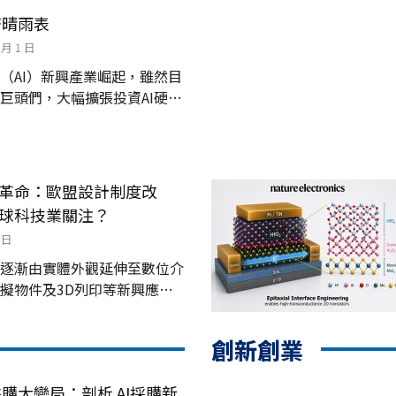
與...
濟晴雨表
 月 1 日
（AI）新興產業崛起，雖然目
巨頭們，大幅擴張投資AI硬體
I的影響力已經逐漸滲透到人們
才、基礎設施、研究、開發能
I領域的投資，遠大於世界各
革命：歐盟設計制度改
球科技業關注？
1 日
逐漸由實體外觀延伸至數位介
擬物件及3D列印等新興應
也迎來二十多年來最重要的一
月1日，歐盟設計...
創新創業
採購大變局：剖析 AI採購新