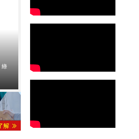
先進封裝 / 製程
：綠
突破矽極限！台灣團隊攜手台積電研發「二維
術 登上國際頂尖期刊
2026 年 8 月 6 日