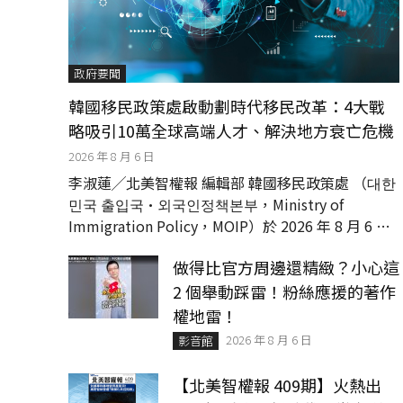
政府要聞
韓國移民政策處啟動劃時代移民改革：4大戰
略吸引10萬全球高端人才、解決地方衰亡危機
2026 年 8 月 6 日
李淑蓮╱北美智權報 編輯部 韓國移民政策處 （대한
민국 출입국·외국인정책본부，Ministry of
Immigration Policy，MOIP）於 2026 年 8 月 6 日
正式發布最新政...
做得比官方周邊還精緻？小心這
2 個舉動踩雷！粉絲應援的著作
權地雷！
2026 年 8 月 6 日
影音館
【北美智權報 409期】火熱出