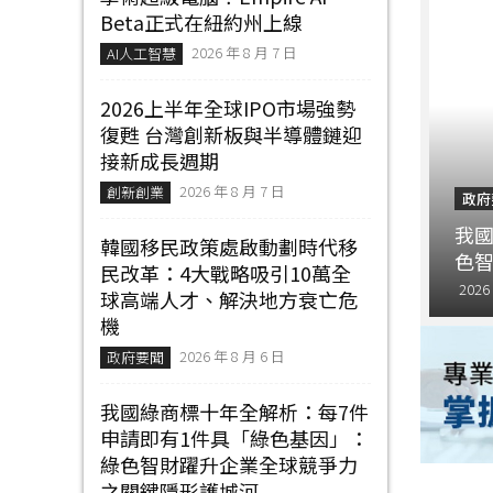
│
Beta正式在紐約州上線
智
2026 年 8 月 7 日
財
AI人工智慧
權
顧
2026上半年全球IPO市場強勢
問
復甦 台灣創新板與半導體鏈迎
│
接新成長週期
專
2026 年 8 月 7 日
利
創新創業
政府
佈
動劃時代移民改革：4大戰略吸引10萬全球高端
我國
局
韓國移民政策處啟動劃時代移
亡危機
色智
│
民改革：4大戰略吸引10萬全
美
2026
球高端人才、解決地方衰亡危
國
機
專
利
2026 年 8 月 6 日
政府要聞
我國綠商標十年全解析：每7件
申請即有1件具「綠色基因」：
綠色智財躍升企業全球競爭力
之關鍵隱形護城河