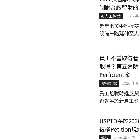
制對台廠智財的
2026 年
AI人工智慧
近年來美中科技競
設備一路延伸至人
國政府積極透過採
灣企業憑藉半導體
勢，已成為美國政府
員工不當取得營
取得？第五巡院2020
Perficient案
2026 年 8
侵權訴訟
員工離職時違反契
否就等於新雇主也
USPTO將於20
復權Petition規
2026 年 8 月 
修法