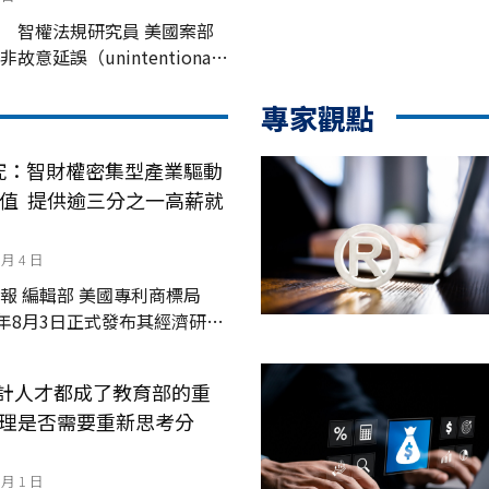
 智權法規研究員 美國案部
意延誤（unintentional
復權，2026年8月13日起，只
，即須繳交金額較高的37
專家觀點
研究：智財權密集型產業驅動
產值 提供逾三分之一高薪就
 月 4 日
 美國專利商標局
26年8月3日正式發布其經濟研究
本《2024 年智慧財產權與美
al property a...
設計人才都成了教育部的重
理是否需要重新思考分
 月 1 日