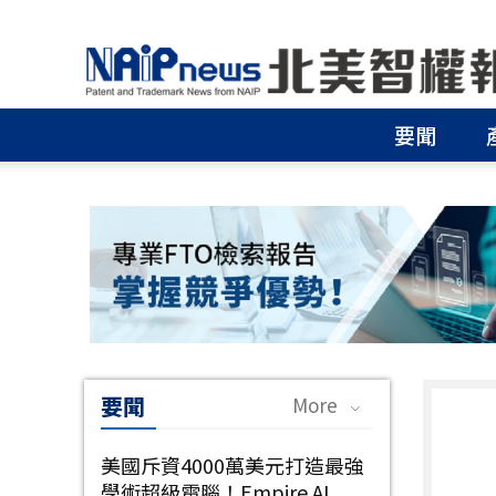
北
美
智
權
要聞
報
│
專
利
申
請
│
商
標
申
請
│
要聞
More
侵
權
分
美國斥資4000萬美元打造最強
析
學術超級電腦！Empire AI