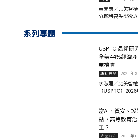
黃蘭閔／北美智權
分權利喪失後欲以非故
delay）事由請求
要超出一年才補救
系列專題
CFR...
USPTO 最新
全美44%經濟
業機會
2026 年 8
專利要聞
李淑蓮╱北美智權報 編輯部
（USPTO）20
系列報告之最新版
國經濟》（Intellectu
當AI、資安、
點，高等教育治
工？
2026 年 8
產業政府