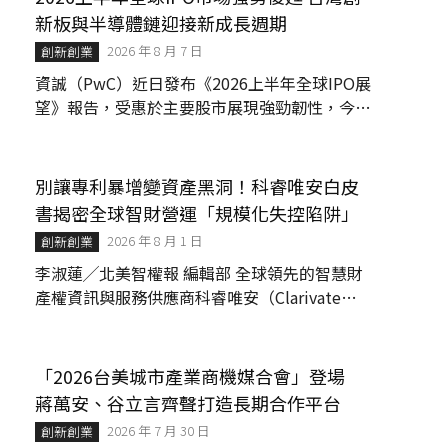
新板與半導體鏈迎接新成長週期
2026 年 8 月 7 日
創新創業
資誠（PwC）近日發布《2026上半年全球IPO展
望》報告，受惠於主要股市展現強勁韌性，今年
上半年全球IPO市場呈現爆發性成長，募資總額
衝上1780億美元，較去年同期大幅成長206%。
儘管第一季市場受...
別讓專利暴增變資產黑洞！科睿唯安白皮
書揭密全球智財營運「規模化失控陷阱」
2026 年 8 月 1 日
創新創業
李淑蓮╱北美智權報 編輯部 全球領先的智慧財
產權資訊與服務供應商科睿唯安（Clarivate）
日前發表最新了《大規模保障專利權益》
（Protecting Patent Rights at Scale...
「2026台美城市產業商機媒合會」登場
蔣萬安、谷立言齊聲打造長期合作平台
2026 年 7 月 30 日
創新創業