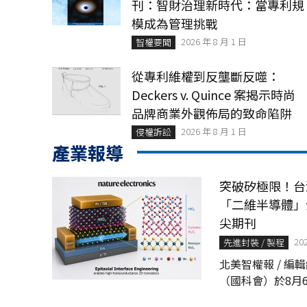
刊：智財治理新時代：當專利規
模成為管理挑戰
2026 年 8 月 1 日
智權要聞
從專利維權到反壟斷反噬：
Deckers v. Quince 案揭示時尚
品牌商業外觀佈局的致命陷阱
2026 年 8 月 1 日
侵權訴訟
產業報導
突破矽極限！台
「二維半導體」
尖期刊
20
先進封裝 / 製程
北美智權報 / 編輯組 國家科學及技術
（國科會）於8月
「Å世代前瞻半導