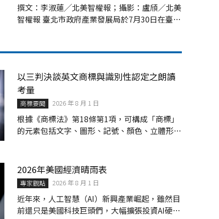
撰文：李淑蓮╱北美智權報；攝影：盧頎／北美
智權報 臺北市政府產業發展局於7月30日在臺大
醫院國際會議中心盛大舉辦「2026台美城市產
業商機媒合會」。本次會議由臺北市政府與臺北
市進出口商業同業公會（I...
以三判決談英文商標與識別性認定之朗讀
考量
2026 年 8 月 1 日
商標要聞
根據《商標法》第18條第1項，可構成「商標」
的元素包括文字、圖形、記號、顏色、立體形
狀、動態、全像圖與聲音等。「標識」無論以單
一元素、或由符合元素所組成，必須滿足識別
性，才得取商標權。
2026年美國經濟晴雨表
2026 年 8 月 1 日
專家觀點
近年來，人工智慧（AI）新興產業崛起，雖然目
前還只是美國科技巨頭們，大幅擴張投資AI硬體