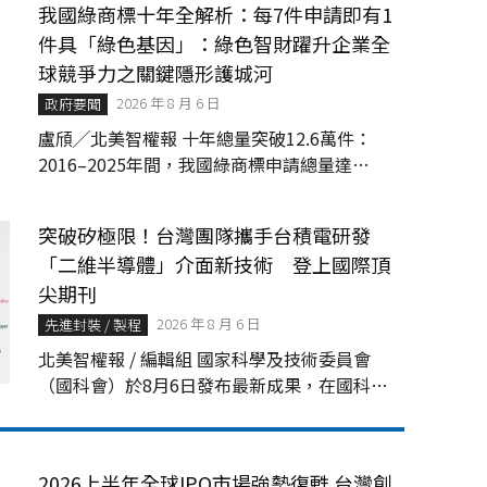
我國綠商標十年全解析：每7件申請即有1
件具「綠色基因」：綠色智財躍升企業全
球競爭力之關鍵隱形護城河
2026 年 8 月 6 日
政府要聞
盧頎╱北美智權報 十年總量突破12.6萬件：
2016–2025年間，我國綠商標申請總量達
126,772件，占整體商標申請案高達14.10%，
相...
突破矽極限！台灣團隊攜手台積電研發
「二維半導體」介面新技術 登上國際頂
尖期刊
2026 年 8 月 6 日
先進封裝 / 製程
北美智權報 / 編輯組 國家科學及技術委員會
（國科會）於8月6日發布最新成果，在國科會
「Å世代前瞻半導體專案計畫」及「晶創臺灣
— 次世代半導體材料與...
2026上半年全球IPO市場強勢復甦 台灣創