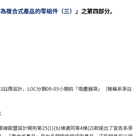
否為複合式產品的零組件（三）
」之第四部分。
8-0003註冊設計，LOC分類09-05小類的「吸塵器袋」（簡稱系爭註
式
el）根據歐盟設計規則第25(1)(b)條連同第4條(2)款提出了宣告系爭