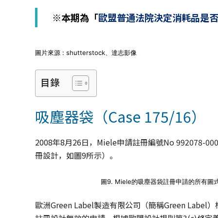
│
智
※本期為「
歐盟普通法院決定消耗品是
財
權
顧
圖片來源 : shutterstock、達志影像
問
│
專
目錄
利
佈
局
吸塵器袋（Case 175/16）
│
美
國
2008年8月26日，Miele申請註冊編號No 99207
專
冊設計，如圖9所示）。
利
圖9. Miele的吸塵器袋註冊申請的所有圖
歐洲Green Label製造有限公司（簡稱Green Lab