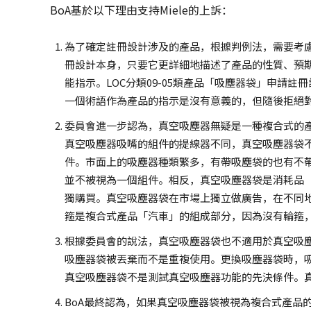
BoA基於以下理由支持Miele的上訴：
為了確定註冊設計涉及的產品，根據判例法，需要考慮
冊設計本身，只要它更詳細地描述了產品的性質、預
能指示。LOC分類09-05類產品「吸塵器袋」申請
一個術語作為產品的指示是沒有意義的，但隨後拒絕
委員會進一步認為，真空吸塵器無疑是一種複合式的
真空吸塵器吸嘴的組件的提線器不同，真空吸塵器袋不
件。市面上的吸塵器種類繁多，有帶吸塵袋的也有不
並不被視為一個組件。相反，真空吸塵器袋是消耗品（C
獨購買。真空吸塵器袋在市場上獨立做廣告，在不同
箍是複合式產品「汽車」的組成部分，因為沒有輪箍
根據委員會的說法，真空吸塵器袋也不適用於真空吸
吸塵器袋被丟棄而不是重複使用。更換吸塵器袋時，
真空吸塵器袋不是測試真空吸塵器功能的先決條件。
BoA最終認為，如果真空吸塵器袋被視為複合式產品