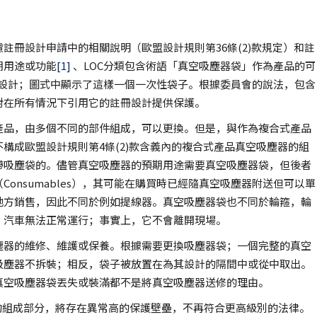
註冊設計申請中的相關說明（歐盟設計規則第36條(2)款規定）和註
期用途或功能
[1]
、LOC分類包含術語「真空吸塵器袋」作為產品的可
註冊設計；圖式中顯示了這樣一個一次性袋子。根據委員會的說法，包含
對在所有情況下引用它的註冊設計提供保護。
產品，由多個不同的部件組成，可以更換。但是，與作為複合式產品
構成歐盟設計規則第4條(2)款含義內的複合式產品真空吸塵器的組
帶吸塵袋的。儘管真空吸塵器的預期用途需要真空吸塵器袋，但後者
onsumables），其可能在購買時已經隨真空吸塵器附送但可以單
地方銷售，因此不同於例如提線器。真空吸塵器袋也不同於輪箍，輪
，汽車無法正常運行；事實上，它不會離開現場。
塵器的維修、維護或保養。根據需要更換吸塵器袋；一個完整的真空
吸塵器不拆裝；相反，袋子被放置在為其設計的隔間中或從中取出。
真空吸塵器袋丟失或裝滿都不是將真空吸塵器送修的理由。
的組成部分，將存在異常高的保護壁壘，不再符合更高級別的法律。