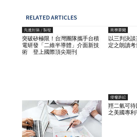
RELATED ARTICLES
先進封裝 / 製程
商標要聞
突破矽極限！台灣團隊攜手台積
以三判決談
電研發「二維半導體」介面新技
定之朗讀考
術 登上國際頂尖期刊
侵權訴訟
羥二氫可待
之美國專利