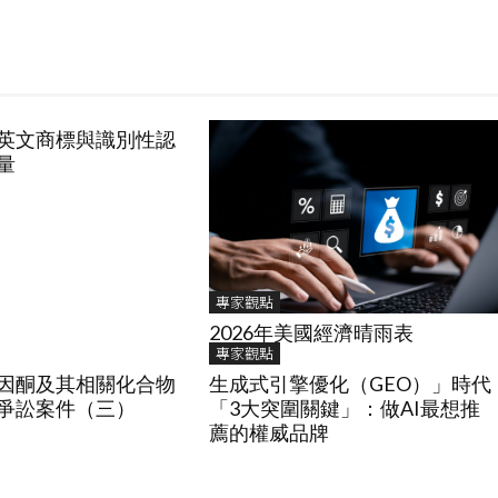
英文商標與識別性認
量
專家觀點
2026年美國經濟晴雨表
專家觀點
因酮及其相關化合物
生成式引擎優化（GEO）」時代
爭訟案件（三）
「3大突圍關鍵」：做AI最想推
薦的權威品牌