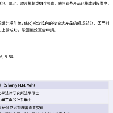
燈泡、電池、膠片捲軸或咖啡膠囊，儘管這些產品已集成到設備中，
構成設計規則第3條(c)款含義內的複合式產品的組成部分，因而排
權人上訴成功，駁回無效宣告申請。
96, § 56。
Sherry H.M. Yeh）
大學法律研究所法學碩士
大學工業設計系學士
部 研發成果管理審查會委員