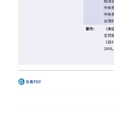
經濟
中央標
中央標
台灣
著作：
《美
定問題
《設
2008
友善列印