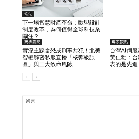
修法
下一場智慧財產革命：歐盟設計
制度改革，為何值得全球科技業
關注？
商標要聞
專家觀點
實況主踩雷恐成刑事共犯！北美
台灣AI伺
智權解密私服直播「核彈級誤
黃仁勳：台
區」與三大致命風險
表的是先進