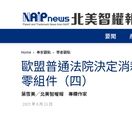
北
美
智
權
要聞
報
│
專
Home
專家觀點
學者觀點
利
歐盟普通法院決定消
申
請
│
零組件（四）
商
標
申
葉雪美╱北美智權報 專欄作家
請
│
2023 年 6 月 21 日
侵
權
分
析