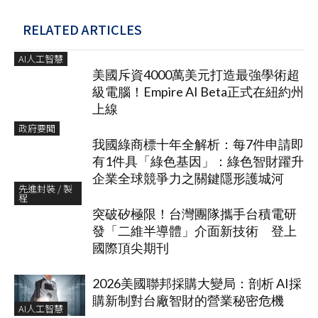
RELATED ARTICLES
AI人工智慧
美國斥資4000萬美元打造最強學術超
級電腦！Empire AI Beta正式在紐約州
上線
政府要聞
我國綠商標十年全解析：每7件申請即
有1件具「綠色基因」：綠色智財躍升
企業全球競爭力之關鍵隱形護城河
先進封裝 / 製
程
突破矽極限！台灣團隊攜手台積電研
發「二維半導體」介面新技術 登上
國際頂尖期刊
2026美國聯邦採購大變局：剖析 AI採
購新制對台廠智財的營業秘密危機
AI人工智慧