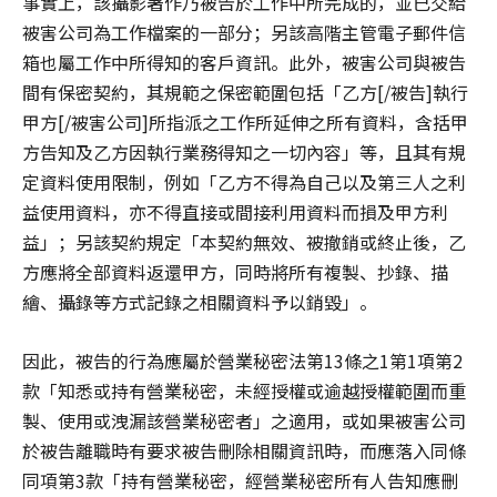
事實上，該攝影著作乃被告於工作中所完成的，並已交給
被害公司為工作檔案的一部分；另該高階主管電子郵件信
箱也屬工作中所得知的客戶資訊。此外，被害公司與被告
間有保密契約，其規範之保密範圍包括「乙方[/被告]執行
甲方[/被害公司]所指派之工作所延伸之所有資料，含括甲
方告知及乙方因執行業務得知之一切內容」等，且其有規
定資料使用限制，例如「乙方不得為自己以及第三人之利
益使用資料，亦不得直接或間接利用資料而損及甲方利
益」；另該契約規定「本契約無效、被撤銷或終止後，乙
方應將全部資料返還甲方，同時將所有複製、抄錄、描
繪、攝錄等方式記錄之相關資料予以銷毀」。
因此，被告的行為應屬於營業秘密法第13條之1第1項第2
款「知悉或持有營業秘密，未經授權或逾越授權範圍而重
製、使用或洩漏該營業秘密者」之適用，或如果被害公司
於被告離職時有要求被告刪除相關資訊時，而應落入同條
同項第3款「持有營業秘密，經營業秘密所有人告知應刪