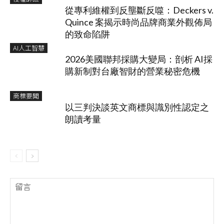
從專利維權到反壟斷反噬：Deckers v.
Quince 案揭示時尚品牌商業外觀佈局
的致命陷阱
AI人工智慧
2026美國聯邦採購大變局：剖析 AI採
購新制對台廠智財的營業秘密危機
商標要聞
以三判決談英文商標與識別性認定之
朗讀考量