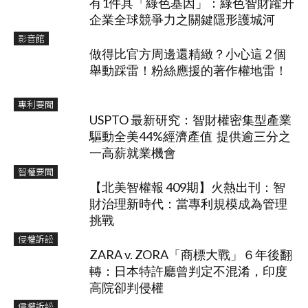
有1件具「綠色基因」：綠色智財躍升
企業全球競爭力之關鍵隱形護城河
影音館
做得比官方周邊還精緻？小心這 2 個
舉動踩雷！粉絲應援的著作權地雷！
專利要聞
USPTO 最新研究：智財權密集型產業
驅動全美44%經濟產值 提供逾三分之
一高薪就業機會
智權要聞
【北美智權報 409期】火熱出刊：智
財治理新時代：當專利規模成為管理
挑戰
侵權訴訟
ZARA v. ZORA「商標大戰」６年後翻
轉：日本特許廳曾判定不混淆，印度
高院卻判侵權
侵權訴訟