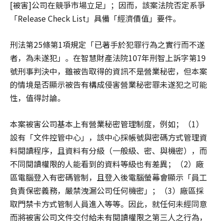
[被害]公司在競爭市場立足」；因而，該案法院否定系爭
「Release Check List」具備「經濟價值」要件。
刑法第25條第1項規定「已著手於犯罪行為之實行而不遂
者，為未遂犯」。在智慧財產法院107年刑智上訴字第19
號刑事判決中，雖被告取得的資訊不是營業秘密，但本案
的情境是否顯示被告有構成侵害營業秘密罪未遂犯之可能
性，值得討論。
本案被害公司基本上有營業秘密管理制度，例如；（1）
設有「文件控管中心」，該中心採帳號與密碼方式管理資
料閱讀程序，且資料有分級（一般級、密、與機密），而
不同閱讀權限的人能看到的資料等級也有差異；（2）廠
區電腦登入有密碼管制，且登入後電腦螢幕會顯示「員工
負責保密義務，嚴禁洩漏公司任何機密」；（3）廠區採
取門禁卡方式管制人員進入等等。因此，就任何未經同意
而將被害公司文件交付給未有閱讀權限之第三人之行為，