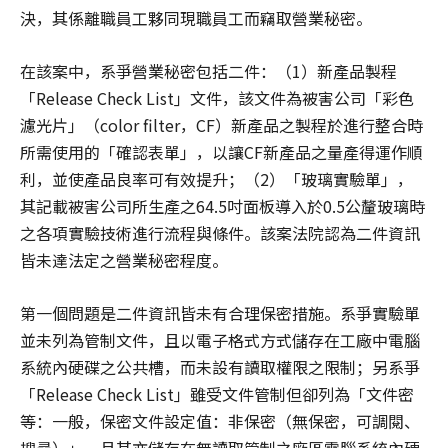
決，其係離職員工夥同現職員工而竊取營業秘密。
在該案中，系爭營業秘密包括二件：（1）新產品製程
「Release Check List」文件，該文件為被害公司「彩色
濾光片」（color filter，CF）新產品之製程於進行整合時
所需使用的「確認表單」，以讓CF新產品之量產得運作順
利，並使產品良率可有效提升；（2）「玻璃實驗單」，
其記載被害公司所生產之64.5吋面板導入於0.5公釐玻璃時
之各項實驗技術進行流程與條件。該案法院認為二件資訊
皆未達法定之營業秘密程度。
第一個問題是二件資訊皆未有合理保密措施。系爭實驗單
並未列為管制文件，且以電子格式方式儲存在工廠中電腦
系統內硬碟之公共槽，而未設有讀取權限之限制；另系爭
「Release Check List」雖受文件管制但卻列為「文件密
等：一般，保密文件設定值：非保密（無保密，可調閱、