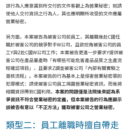
該行為人應意識到所交付的文件客觀上為營業秘密；就誘
使他人交付資訊之行為人，其也應明瞭所收受的文件應屬
營業秘密。
另方面，本案被告為被害公司前員工，其離職後赴C國任
職於被害公司的競爭對手W公司，且欲挖角被害公司的員
工Y與Z赴C國W公司工作；本案被告更進一步要求Y提供被
害公司在產品量產時「有哪些可能危害產品品質之生產流
程確認項目」，且要求Z調查被害公司「內部有關實驗之
簽核流程」。本案被告的行為基本上是侵害營業秘密罪的
犯罪模式：誘使被害公司員工揭露營業秘密資訊，而後將
相關資訊帶到C國利用。
本案的問題僅是法院後來認為系
爭資訊不符合營業秘密的定義，但本案被告的行為應顯示
該被告有意以「不正方法」獲取被害公司之營業秘密。
類型二：員工離職時擅自帶走