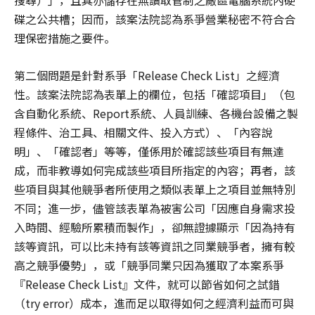
搜尋）」，且其亦儲存在無讀取管制之廠區電腦系統內硬
碟之公共槽；因而，該案法院認為系爭營業秘密不符合合
理保密措施之要件。
第二個問題是針對系爭「Release Check List」之經濟
性。該案法院認為表單上的欄位，包括「確認項目」（包
含自動化系統、Report系統、人員訓練、各機台設備之製
程條件、治工具、相關文件、投入方式）、「內容說
明」、「確認者」等等，僅係用於確認該些項目有無達
成，而非教導如何完成該些項目所指定的內容；再者，該
些項目與其他競爭者所使用之類似表單上之項目並無特別
不同；進一步，儘管該表單為被害公司「因應自身需求投
入時間、經驗所累積而製作」，卻無證據顯示「因為持有
該等資訊，可以比未持有該等資訊之同業競爭者，擁有較
高之競爭優勢」，或「競爭同業只因為獲取了本案系爭
『Release Check List』文件，就可以節省如何之試錯
（try error）成本，進而足以取得如何之經濟利益而可與