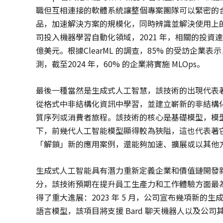
職但互相連接的軟體系統讓整個專案團隊可以緊密的合
品，加速解決方案的規模化，同時辨識並解決使用上
司投入機器學習自動化領域，2021 年，相關的投資達到
億美元。根據ClearML 的調查，85% 的受訪企業表示，
測，截至2024 年，60% 的企業將實施 MLOps。
最後一種當然是生成式人工智慧，該技術的出現代表
從格式中非結構化資訊中學習，並建立嶄新的非結構
質序列或消費者旅程。該技術的核心是基礎模型，模
下，前幾代人工智能模型顯得較為狹隘，這也代表著
「解鎖」新的應用案例，還能夠加速、擴展或以其他
生成式人工智能具有潛力重新定義企業和價值鏈開發
分，該技術預期在提升員工生產力和工作體驗方面最為
得了重大進展：2023 年 5 月，公司宣布幾項新的生
語言模型，該項目將支援 Bard 聊天機器人以及公司