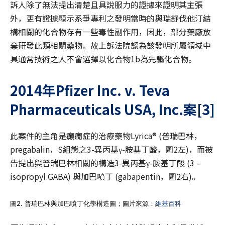
訴人除了無法提出清楚且具說服力的證據來證明其主張
外，更有證據顯示系爭專利之發明當時的與瑞舒伐他汀結
構相關的化合物存有一些毒性副作用，因此，部分藥廠放
棄研發此類相關藥物。故上訴法院認為該發明所屬領域中
具通常技術之人不會選擇以化合物1b為先驅化合物。
2014
年Pfizer Inc. v. Teva
Pharmaceuticals USA, Inc.
案
[3]
此案件的主角是癲癇症的治療藥物Lyrica® (普瑞巴林，
pregabalin，S組態之3-異丙基γ-胺基丁酸，圖2左)，而被
告提出與普瑞巴林相關的構造3-異丙基γ-胺基丁酸 (3 –
isopropyl GABA) 與加巴噴丁 (gabapentin，圖2右)。
圖2. 普瑞巴林與加巴噴丁化學構造圖；圖片來源：
維基百科