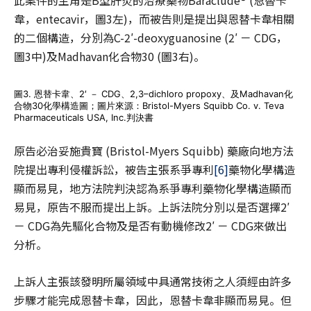
此案件的主角是B型肝炎的治療藥物Baraclude® (恩替卡
韋，entecavir，圖3左)，而被告則是提出與恩替卡韋相關
的二個構造，分別為C-2′-deoxyguanosine (2′ － CDG，
圖3中)及Madhavan化合物30 (圖3右)。
圖3. 恩替卡韋、2′ － CDG、2,3–dichloro propoxy、及Madhavan化
合物30化學構造圖；圖片來源：Bristol-Myers Squibb Co. v. Teva
Pharmaceuticals USA, Inc.判決書
原告必治妥施貴寶 (Bristol-Myers Squibb) 藥廠向地方法
院提出專利侵權訴訟，被告主張系爭專利
[6]
藥物化學構造
顯而易見，地方法院判決認為系爭專利藥物化學構造顯而
易見，原告不服而提出上訴。上訴法院分別以是否選擇2′
－ CDG為先驅化合物及是否有動機修改2′ － CDG來做出
分析。
上訴人主張該發明所屬領域中具通常技術之人須經由許多
步驟才能完成恩替卡韋，因此，恩替卡韋非顯而易見。但