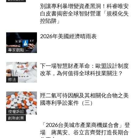
別讓專利暴增變資產黑洞！科睿唯安
白皮書揭密全球智財營運「規模化失
控陷阱」
2026年美國經濟晴雨表
專家觀點
下一場智慧財產革命：歐盟設計制度
改革，為何值得全球科技業關注？
修法
羥二氫可待因酮及其相關化合物之美
國專利爭訟案件（三）
侵權訴訟
創新創業
「2026台美城市產業商機媒合會」登
場 蔣萬安、谷立言齊聲打造長期合