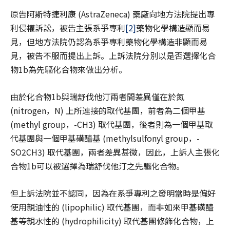
原告阿斯特捷利康 (AstraZeneca) 藥廠向地方法院提出專
利侵權訴訟，被告主張系爭專利
[2]
藥物化學構造顯而易
見，但地方法院仍認為系爭專利藥物化學構造非顯而易
見，被告不服而提出上訴。上訴法院分別以是否選擇化合
物1b為先驅化合物來做出分析。
由於化合物1b與瑞舒伐他汀兩者間差異僅在於氮
(nitrogen，N) 上所連接的取代基團，前者為二個甲基
(methyl group，-CH3) 取代基團，後者則為一個甲基取
代基團與一個甲基磺醯基 (methylsulfonyl group，-
SO2CH3) 取代基團，兩者差異甚微，因此，上訴人主張化
合物1b可以被選擇為瑞舒伐他汀之先驅化合物。
但上訴法院並不認同，因為在系爭專利之發明當時是偏好
使用親油性的 (lipophilic) 取代基團，而非如來甲基磺醯
基等親水性的 (hydrophilicity) 取代基團修飾化合物，上