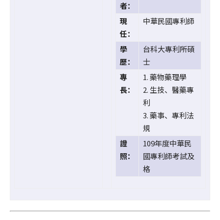
者：
現
中華民國專利師
任：
學
台科大專利所碩
歷：
士
專
1. 藥物藥理學
長：
2. 生技、醫藥專
利
3. 藥事、專利法
規
證
109年度中華民
照：
國專利師考試及
格