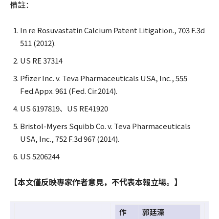
備註：
In re Rosuvastatin Calcium Patent Litigation., 703 F.3d
511 (2012).
US RE 37314
Pfizer Inc. v. Teva Pharmaceuticals USA, Inc., 555
Fed.Appx. 961 (Fed. Cir.2014).
US 6197819、US RE41920
Bristol-Myers Squibb Co. v. Teva Pharmaceuticals
USA, Inc., 752 F.3d 967 (2014).
US 5206244
【本文僅反映專家作者意見，不代表本報立場。】
作
郭廷濠