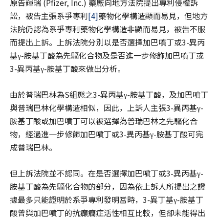
原告輝瑞 (Pfizer, Inc.) 藥廠向地方法院提出專利侵權訴
訟，被告主張系爭專利
[4]
藥物化學構造顯而易見，但地方
法院仍認為系爭專利藥物化學構造非顯而易見，被告不服
而提出上訴。上訴法院分別以是否選擇加巴噴丁或3-異丙
基γ-胺基丁酸為先驅化合物及是否進一步修飾加巴噴丁或
3-異丙基γ-胺基丁酸來做出分析。
由於普瑞巴林為S組態之3-異丙基γ-胺基丁酸，及加巴噴丁
與普瑞巴林化學構造相似，因此，上訴人主張3-異丙基γ-
胺基丁酸或加巴噴丁可以被選擇為普瑞巴林之先驅化合
物，經過進一步修飾加巴噴丁或3-異丙基γ-胺基丁酸可完
成普瑞巴林。
但上訴法院並不認同。在是否選擇加巴噴丁或3-異丙基γ-
胺基丁酸為先驅化合物的部分，因為依上訴人所提出之證
據最多只能證明於系爭專利發明當時，3-異丁基γ-胺基丁
酸曾與加巴噴丁的抗癲癇症活性相互比較，但卻未能得出