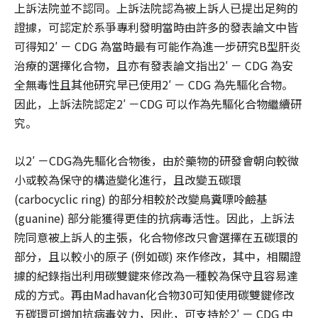
上訴法院並不認同。上訴法院認為被上訴人已提出足夠的
證據，可認定於系爭專利發明當時由許多的發表論文中皆
可得知2′ － CDG 為當時最有可能作為進一步研究B型肝炎
治療的選擇化合物，且亦有發表論文指出2′ － CDG 為安
全無毒性且其他研究早已使用2′ － CDG 為先驅化合物。
因此，上訴法院認定2′ －CDG 可以作為先驅化合物繼續研
究。
以2′ －CDG為先驅化合物後，由於藥物的研發會朝向較微
小或較為保守的構造變化進行，且改變五碳環
(carbocyclic ring) 的部分相較於改變鳥糞嘌呤鹼基
(guanine) 部分能獲得更佳的抗病毒活性。因此，上訴法
院同意被上訴人的主張，化合物修改只會選擇在五碳環的
部分，且以較小的原子 (例如碳) 來作修改，其中，相關證
據的紀錄指出利用碳雙鍵來修改為一種較為保守且容易達
成的方式。再由Madhavan化合物30可知使用碳雙鍵修改
五碳環可增加抗病毒效力，因此，可支持於2′ － CDG 中