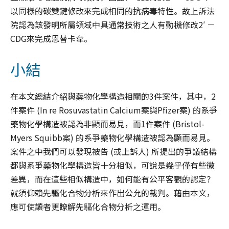
以同樣的碳雙鍵修改來完成相同的抗病毒特性。故上訴法
院認為該發明所屬領域中具通常技術之人有動機修改2′ －
CDG來完成恩替卡韋。
小結
在本文總結介紹與藥物化學構造相關的3件案件，其中，2
件案件 (In re Rosuvastatin Calcium案與Pfizer案) 的系爭
藥物化學構造被認為非顯而易見，而1件案件 (Bristol-
Myers Squibb案) 的系爭藥物化學構造被認為顯而易見。
案件之中我們可以發現被告 (或上訴人) 所提出的爭議結構
都與系爭藥物化學構造皆十分相似，可說是幾乎僅有些微
差異，而在這些相似構造中，如何能有公平客觀的認定？
就須仰賴先驅化合物分析來作出公允的裁判。藉由本文，
應可使讀者更瞭解先驅化合物分析之運用。