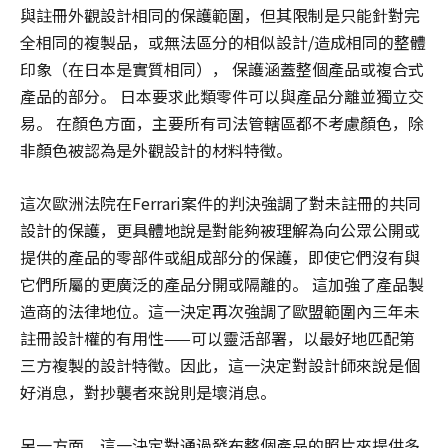
與註冊外觀設計相同的保護範圍，但其限制是只能針對完
全相同的複製品，或無法區分的相似設計/造成相同的整體
印象（在日本是實質相同）， 保護涵蓋整個產品或複合式
產品的部分。 日本要求此類零件可以與產品分離並獨立交
易。 在顏色方面，主要所有司法管轄區都不考慮顏色，除
非顏色被認為是外觀設計的材料特徵。
這次歐洲法院在Ferrari案件的判決強調了對未註冊的共同
設計的保護，更具體地說是對能夠被理解為向公眾公開或
提供的產品的零部件或組成部分的保護，即使它們沒有與
它們所屬的更廣泛的產品分開或隔離的。 這加強了產品製
造商的法律地位。這一決定再次強調了歐盟範圍內三年未
註冊設計權的有用性——可以靈活部署，以最好地匹配第
三方複製的設計特徵。因此，這一決定對設計師來說是個
好消息，對抄襲者來說則是壞消息。
另一方面，這一決定對通過發布整個產品的照片來提供多