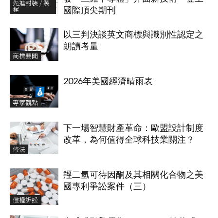
先進封裝 / 製
程
國際頂尖期刊
以三判決談英文商標與識別性認定之
朗讀考量
商標要聞
2026年美國經濟晴雨表
專家觀點
下一場智慧財產革命：歐盟設計制度
改革，為何值得全球科技業關注？
修法
羥二氫可待因酮及其相關化合物之美
國專利爭訟案件（三）
侵權訴訟