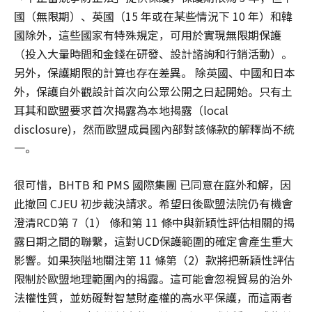
國（無限期）、英國（15 年或在某些情況下 10 年）和韓
國除外，這些國家有特殊規定，可用於實現無限期保護
（投入大量時間和金錢在研發、設計諮詢和行銷活動）。
另外，保護期限的計算也存在差異。 除英國、中國和日本
外，保護自外觀設計首次向公眾公開之日起開始。只有土
耳其和歐盟要求首次揭露為本地揭露（local
disclosure)，然而歐盟成員國內部對該條款的解釋尚不統
一。
很可惜，BHTB 和 PMS 國際集團 已同意在庭外和解，因
此撤回 CJEU 初步裁決請求。希望日後歐盟法院仍有機會
澄清RCD第 7（1） 條和第 11 條中與新穎性評估相關的揭
露日期之間的聯繫，這對UCD保護範圍的確定會產生重大
影響。如果狹隘地關注第 11 條第（2）款將把新穎性評估
限制於歐盟地理範圍內的揭露。這可能會忽視貿易的治外
法權性質，並妨礙對智慧財產權的高水平保護，而這兩者