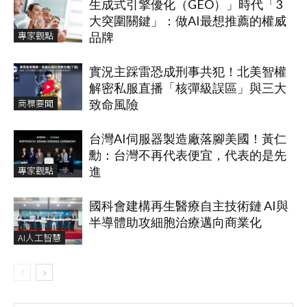
生成式引擎優化（GEO）」時代「3
大突圍關鍵」：做AI最想推薦的權威
專家觀點
品牌
實況主踩雷恐成刑事共犯！北美智權
解密私服直播「核彈級誤區」與三大
商標要聞
致命風險
台灣AI伺服器製造廠落腳美國！黃仁
勳：台灣不再代表便宜，代表的是先
專家觀點
進
國科會建構再生醫療自主技術鏈 AI與
半導體助攻細胞治療邁向商業化
AI人工智慧