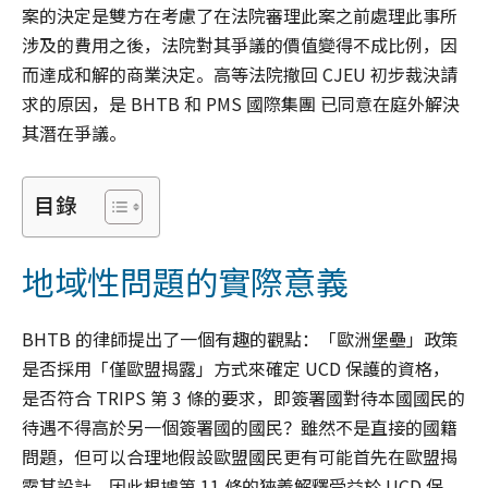
案的決定是雙方在考慮了在法院審理此案之前處理此事所
涉及的費用之後，法院對其爭議的價值變得不成比例，因
而達成和解的商業決定。高等法院撤回 CJEU 初步裁決請
求的原因，是 BHTB 和 PMS 國際集團 已同意在庭外解決
其潛在爭議。
目錄
地域性問題的實際意義
BHTB 的律師提出了一個有趣的觀點：「歐洲堡壘」政策
是否採用「僅歐盟揭露」方式來確定 UCD 保護的資格，
是否符合 TRIPS 第 3 條的要求，即簽署國對待本國國民的
待遇不得高於另一個簽署國的國民？雖然不是直接的國籍
問題，但可以合理地假設歐盟國民更有可能首先在歐盟揭
露其設計，因此根據第 11 條的狹義解釋受益於 UCD 保