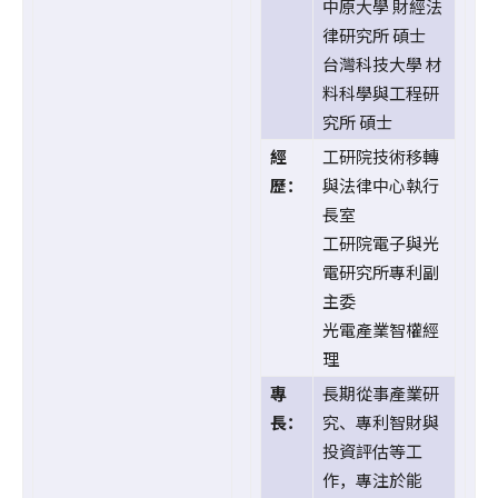
中原大學 財經法
律研究所 碩士
台灣科技大學 材
料科學與工程研
究所 碩士
經
工研院技術移轉
歷：
與法律中心執行
長室
工研院電子與光
電研究所專利副
主委
光電產業智權經
理
專
長期從事產業研
長：
究、專利智財與
投資評估等工
作，專注於能