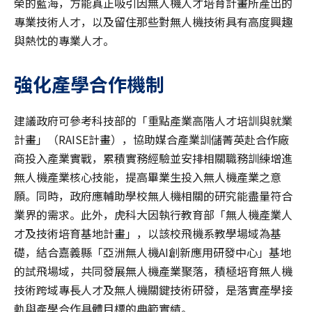
榮的藍海，方能真正吸引因無人機人才培育計畫所產出的
專業技術人才，以及留住那些對無人機技術具有高度興趣
與熱忱的專業人才。
強化產學合作機制
建議政府可參考科技部的「重點產業高階人才培訓與就業
計畫」（RAISE計畫），協助媒合產業訓儲菁英赴合作廠
商投入產業實戰，累積實務經驗並安排相關職務訓練增進
無人機產業核心技能，提高畢業生投入無人機產業之意
願。同時，政府應輔助學校無人機相關的研究能盡量符合
業界的需求。此外，虎科大因執行教育部「無人機產業人
才及技術培育基地計畫」，以該校飛機系教學場域為基
礎，結合嘉義縣「亞洲無人機AI創新應用研發中心」基地
的試飛場域，共同發展無人機產業聚落，積極培育無人機
技術跨域專長人才及無人機關鍵技術研發，是落實產學接
軌與產學合作具體目標的典範實績。