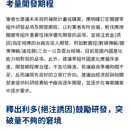
考量開發期程
筆者也建議未來政府補助計畫或購案，應明確訂定關鍵零
組件研發品項及開發期程，以利業者有所依循，較佳應按
關鍵零組件重要性排序優先開發的品項，並挹注資金(誘
因)指定相應的台廠去投入開發，例如數圖控(數據傳輸/圖
像傳輸/遙控器)三合一以及雲台相機，目前是國內國產化
能力相對弱的品項。此外，建議零組件國產化應循序漸
進，開發期程應合理，不急功躁進，若讓廠商準備時間不
足，反而讓原先良好的立意打折扣。建議由經濟部與相關
部會提供科研經費給予廠商逐年開發，並逐步在專案購案
中逐步要求。
釋出利多
(
挹注誘因
)
鼓勵研發，突
破量不夠的窘境