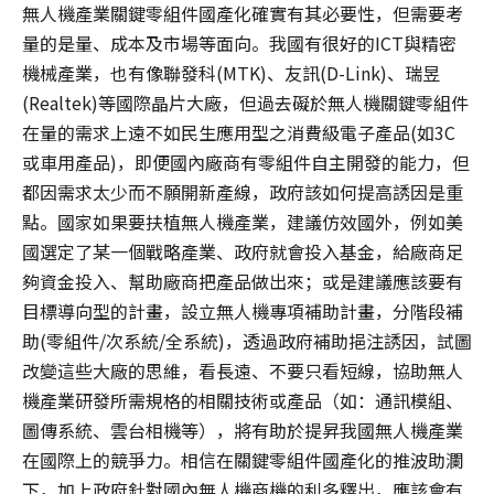
無人機產業關鍵零組件國產化確實有其必要性，但需要考
量的是量、成本及市場等面向。我國有很好的ICT與精密
機械產業，也有像聯發科(MTK)、友訊(D-Link)、瑞昱
(Realtek)等國際晶片大廠，但過去礙於無人機關鍵零組件
在量的需求上遠不如民生應用型之消費級電子產品(如3C
或車用產品)，即便國內廠商有零組件自主開發的能力，但
都因需求太少而不願開新產線，政府該如何提高誘因是重
點。國家如果要扶植無人機產業，建議仿效國外，例如美
國選定了某一個戰略產業、政府就會投入基金，給廠商足
夠資金投入、幫助廠商把產品做出來；或是建議應該要有
目標導向型的計畫，設立無人機專項補助計畫，分階段補
助(零組件/次系統/全系統)，透過政府補助挹注誘因，試圖
改變這些大廠的思維，看長遠、不要只看短線，協助無人
機產業研發所需規格的相關技術或產品（如：通訊模組、
圖傳系統、雲台相機等），將有助於提昇我國無人機產業
在國際上的競爭力。相信在關鍵零組件國產化的推波助瀾
下，加上政府針對國內無人機商機的利多釋出，應該會有