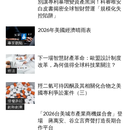
別讓專利暴增變資產黑洞！科睿唯安
白皮書揭密全球智財營運「規模化失
控陷阱」
2026年美國經濟晴雨表
專家觀點
下一場智慧財產革命：歐盟設計制度
改革，為何值得全球科技業關注？
修法
羥二氫可待因酮及其相關化合物之美
國專利爭訟案件（三）
侵權訴訟
創新創業
「2026台美城市產業商機媒合會」登
場 蔣萬安、谷立言齊聲打造長期合
作平台