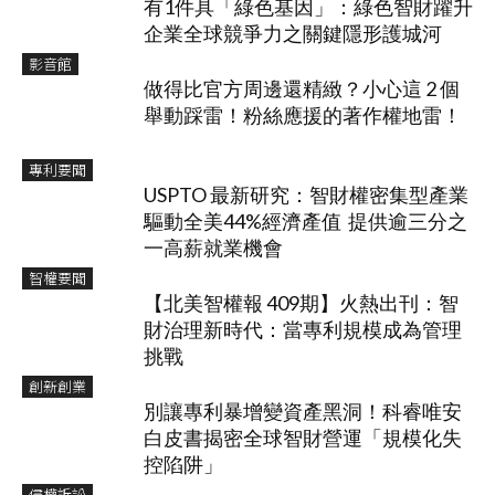
有1件具「綠色基因」：綠色智財躍升
企業全球競爭力之關鍵隱形護城河
影音館
做得比官方周邊還精緻？小心這 2 個
舉動踩雷！粉絲應援的著作權地雷！
專利要聞
USPTO 最新研究：智財權密集型產業
驅動全美44%經濟產值 提供逾三分之
一高薪就業機會
智權要聞
【北美智權報 409期】火熱出刊：智
財治理新時代：當專利規模成為管理
挑戰
創新創業
別讓專利暴增變資產黑洞！科睿唯安
白皮書揭密全球智財營運「規模化失
控陷阱」
侵權訴訟