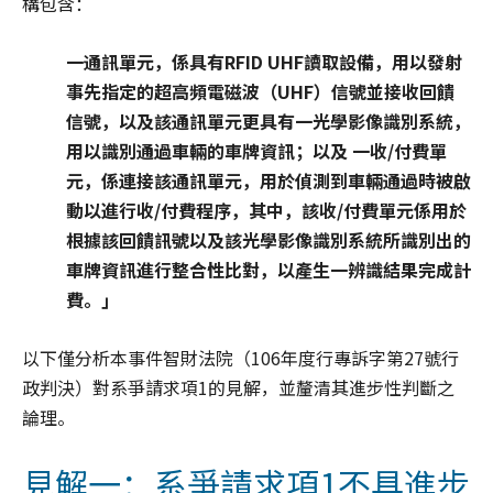
構包含：
一通訊單元，係具有RFID UHF讀取設備，用以發射
事先指定的超高頻電磁波（UHF）信號並接收回饋
信號，以及該通訊單元更具有一光學影像識別系統，
用以識別通過車輛的車牌資訊；以及 一收/付費單
元，係連接該通訊單元，用於偵測到車輛通過時被啟
動以進行收/付費程序，其中，該收/付費單元係用於
根據該回饋訊號以及該光學影像識別系統所識別出的
車牌資訊進行整合性比對，以產生一辨識結果完成計
費。」
以下僅分析本事件智財法院（106年度行專訴字第27號行
政判決）對系爭請求項1的見解，並釐清其進步性判斷之
論理。
見解一：系爭請求項1不具進步