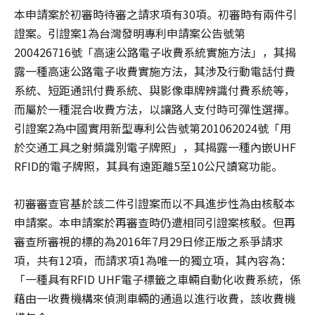
本申請案於初審時待審之請求項有30項。初審時有兩件引
證案。引證案1為台灣發明專利申請案公告號第
200426716號「高速公路電子收費系統實施方法」，其揭
露一種高速公路電子收費實施方法，其涉及行動電話付費
系統、短距通訊付費系統、與影像車牌辨識付費系統等，
而屬於一種混合收費方法，以讓路人支付時可彈性選擇。
引證案2為中國實用新型專利公告號第201062024號「用
於交通工具之射頻識別電子牌照」，其揭露一種內嵌UHF
RFID的電子牌照，其具有遠距離5至10公尺讀寫功能。
初審審查官基於該二件引證案而以不具進步性為由核駁本
申請案。本申請案於再審查時仍遭相同引證案核駁。但再
審查所審視的標的為2016年7月29日修正版之系爭請求
項，共有12項，而請求項1為唯一的獨立項，其內容為：
「一種具有RFID UHF電子標籤之車輛自動化收費系統，係
藉由一收費機構來偵測車輛的通過以進行收費，該收費機