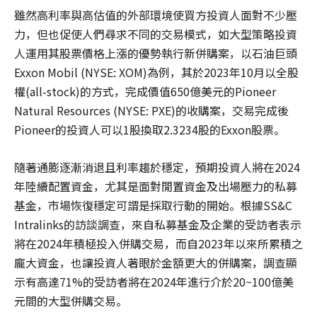
雖然高利率與高估值的外部環境使買方投資人面對不少壓
力，但也促使人們尋求不同的交易模式，如大型策略投資
人運用其股票價格上漲的優勢執行新併購案，以石油巨頭
Exxon Mobil (NYSE: XOM)為例，其於2023年10月以全股
權(all-stock)的方式，完成價值650億美元的Pioneer
Natural Resources (NYSE: PXE)的收購案，交易完成後
Pioneer的投資人可以1股換取2.3234股的Exxon股票。
隨著通膨逐漸消退且利率趨於穩定，預期投資人將在2024
年陸續配置資金，尤其是面對閒置資金及出場壓力的私募
基金，市場恢復穩定可謂是採取行動的開始。根據SS&C
Intralinks的訪談調查，來自私募基金及企業的受訪者表示
將在2024年積極投入併購交易，而自2023年以來所累積之
龐大資金，也讓投資人著眼於金額更大的併購案，調查顯
示有高達71%的受訪者將在2024年進行介於20~100億美
元間的大型併購交易。