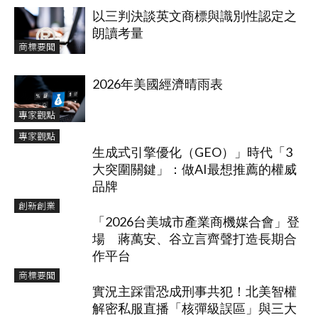
以三判決談英文商標與識別性認定之
朗讀考量
商標要聞
2026年美國經濟晴雨表
專家觀點
專家觀點
生成式引擎優化（GEO）」時代「3
大突圍關鍵」：做AI最想推薦的權威
品牌
創新創業
「2026台美城市產業商機媒合會」登
場 蔣萬安、谷立言齊聲打造長期合
作平台
商標要聞
實況主踩雷恐成刑事共犯！北美智權
解密私服直播「核彈級誤區」與三大