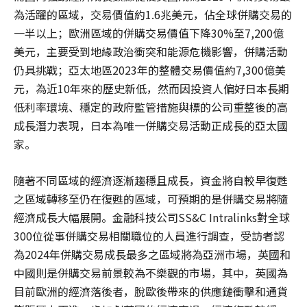
為活躍的區域，交易價值約1.6兆美元，佔全球併購交易的
一半以上；歐洲區域的併購交易價值下降30%至7,200億
美元，主要受到地緣政治衝突和能源危機影響，併購活動
仍具挑戰；亞太地區2023年的整體交易價值約7,300億美
元，為近10年來的歷史新低，然而因投資人偏好日本長期
低利率環境、穩定的政府監管措施與標的公司重整後的高
成長潛力表現，日本為唯一併購交易活動正成長的亞太國
家。
隨著不同區域的經濟逐漸趨穩且成長，資金將自較早復甦
之區域轉移至仍在復甦的區域，可預期的是併購交易將隨
經濟成長大幅展開。金融科技公司SS&C Intralinks對全球
300位從事併購交易相關職位的人員進行調查，受訪者認
為2024年併購交易成長最多之區域將為亞洲市場，英國和
中國則是併購交易前景較為不樂觀的市場，其中，英國為
目前歐洲的經濟落後者，脫歐後帶來的供應鏈衝擊和通貨