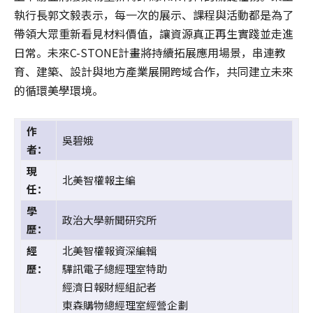
執行長郭文毅表示，每一次的展示、課程與活動都是為了
帶領大眾重新看見材料價值，讓資源真正再生實踐並走進
日常。未來C-STONE計畫將持續拓展應用場景，串連教
育、建築、設計與地方產業展開跨域合作，共同建立未來
的循環美學環境。
作
吳碧娥
者：
現
北美智權報主編
任：
學
政治大學新聞研究所
歷：
經
北美智權報資深編輯
歷：
驊訊電子總經理室特助
經濟日報財經組記者
東森購物總經理室經營企劃