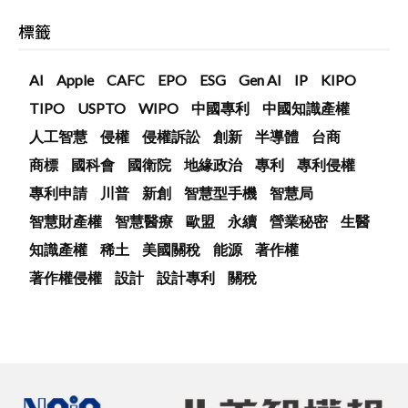
標籤
AI
Apple
CAFC
EPO
ESG
Gen AI
IP
KIPO
TIPO
USPTO
WIPO
中國專利
中國知識產權
人工智慧
侵權
侵權訴訟
創新
半導體
台商
商標
國科會
國衛院
地緣政治
專利
專利侵權
專利申請
川普
新創
智慧型手機
智慧局
智慧財產權
智慧醫療
歐盟
永續
營業秘密
生醫
知識產權
稀土
美國關稅
能源
著作權
著作權侵權
設計
設計專利
關稅