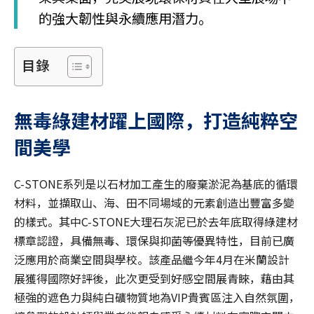
的強大韌性與永續應用潛力。
目錄
無毒綠建材躍上國際，打造純粹空
間美學
C-STONE系列是以石材加工產生的廢棄淤泥為基底的循環
材料，並擷取山、海、田不同場域的元素創造出豐富多變
的樣式。其中C-STONE大理石灰泥已於去年底取得綠建材
標章認證，具備無毒、環保與抑菌等優異特性，目前已廣
泛應用於商業空間與學校。該產品繼今年4月在米蘭設計
展獲得國際好評後，此次更受到好感空間展青睞，藉由其
極強的遮色力與純白礦物質地為VIP貴賓區注入自然氛圍，