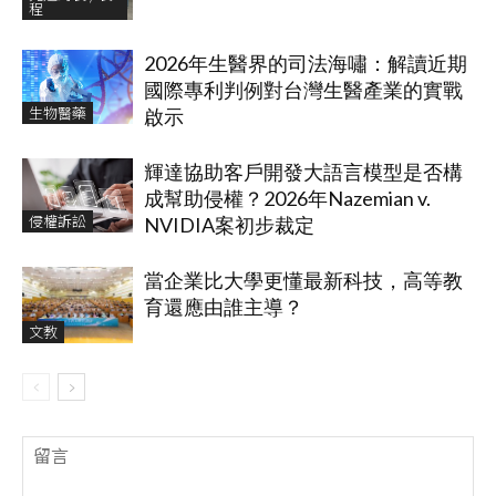
程
2026年生醫界的司法海嘯：解讀近期
國際專利判例對台灣生醫產業的實戰
生物醫藥
啟示
輝達協助客戶開發大語言模型是否構
成幫助侵權？2026年Nazemian v.
侵權訴訟
NVIDIA案初步裁定
當企業比大學更懂最新科技，高等教
育還應由誰主導？
文教