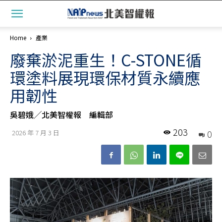
Home
產業
廢棄淤泥重生！C-STONE循
環塗料展現環保材質永續應
用韌性
吳碧娥╱北美智權報 編輯部
203
0
2026 年 7 月 3 日