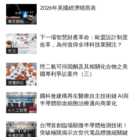
2026年美國經濟晴雨表
專家觀點
下一場智慧財產革命：歐盟設計制度
改革，為何值得全球科技業關注？
修法
羥二氫可待因酮及其相關化合物之美
國專利爭訟案件（三）
侵權訴訟
國科會建構再生醫療自主技術鏈 AI與
半導體助攻細胞治療邁向商業化
AI人工智慧
台灣首創臨場顯微半導體檢測技術！
突破極限揭示次世代電晶體微縮關鍵
先進封裝 / 製