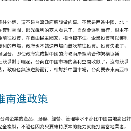
業往外跑，這不是台灣政府應該做的事。不管是西進中國、北上
在套利空間，眼光銳利的商人看見了，自然會逐利而行，根本不
要前往投資，在自由民主國家，擋也擋不住。企業投資可以獲利
獲利的市場，政府也不該逆市場而鼓吹前往投資。投資失敗了，
退回台，即使政府完成對中國的海峽兩岸經濟合作架構協議
國本土競爭對手崛起，台商在中國市場的套利空間收斂了，沒有競爭
汰，政府也無法逆勢而行，相對於中國市場，台商要去東南亞市
推南進政策
期，台灣企業的產品、服務、經營、管理等水平都比中國當地高出許
完全複製，不過也因為只要維持原本的能力就能打贏當地業者，