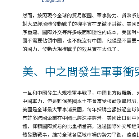
budget.asp
然而，按照現今全球的貿易版圖、軍事勢力、貨幣系
對大型經濟體發動戰爭的機率實在是微乎其微。美國
序重建、國際外交等許多帳面和隱性的成本，美國對
國不需要佔領中國，也不能沒有中國，他僅是不需要
的國力，發動大規模戰爭的效益實在太低了。
美、中之間發生軍事衝
一旦和中國發生大規模軍事戰爭，中國北方俄羅斯、
中國軍力，但是難保美國本土不會遭受核武攻擊風險
美國是全球最大軍事消費國，每年採購金額抵過全球
有許多跨國企業在中國已經深耕經營，美國出口到中
體，仰賴國際貿易的比重相當高，透過國際外交和經
體發動戰事，維持全球各區域市場的勢力平衡，遠遠