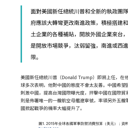
│
智
面對美國新任總統川普和全新的執政團
財
權
府應該大轉彎更改南進政策，積極搭建
顧
問
土企業的各種補貼，開放外國企業來台
│
專
是開放市場競爭，汰弱留強，南進或西
利
限。
佈
局
│
美
美國新任總統川普（Donald Trump）即將上任，
國
球多次表明，他對中國的態度不會太友善。中國希望
專
刺激中國，提高台灣國際曝光度，抨擊中國在國際貿
利
則是佈署唯一的一艘航空母艦遼寧號，率領另外五艘
國掀起戰爭的機率大幅提升了。
圖1. 2015年全球各國軍事防禦消費預算（美元）；資