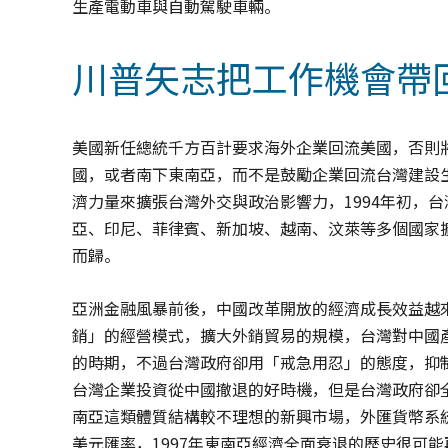
生產電動車與自動駕駛車輛。
川普矢志把工作機會帶
美國新任總統千方百計要求海外企業回流美國，否則
國，或者南下東南亞，而不是鼓勵企業回流台灣建設生
濟力量來擴張台灣外交與政治影響力，1994年初，
亞、印尼、菲律賓、新加坡、越南、汶萊等多個國家擴
而歸。
亞洲金融風暴前後，中國改革開放的經濟成長效益越
銷」的經營模式，擴大外銷貿易的規模，台灣對中國產生
的時期，不過台灣政府卻用「戒急用忍」的態度，抑制
台灣企業投資從中國撤退的好時機，但是台灣政府卻全
南亞這類體質結構較不理想的新興市場，外匯貨幣系
美元匯率，1997年東南亞經濟全面衰退的歷史很可