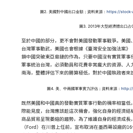
圖2. 美國對中國出口金額；資料來源：
https://stock-
圖3. 2013年大型經濟體出口
至於中國的部分，更不會對美國發動軍事戰爭。美國
台灣軍事動武，美國也會根據《臺灣安全加強法案》（Taiwan
鎖中國突破東亞島鏈的作為，只要中國沒有實質軍事
軍事統治台灣，必須動員和花費非常龐大的資源、人
南海，整體評估下來的勝算極低，對於中國執政者來
圖4. 美、中兩國軍事實力評估；資料來源：
http:/
既然美國和中國真的發動實質軍事行動的機率相當低
際能見度，台灣應該趁這次機會，強化自身的經濟結構
商品貿易呈現萎縮的趨勢，為了維護自身的經濟成長
（Ford）在川普上任前，宣布取消在墨西哥設廠的