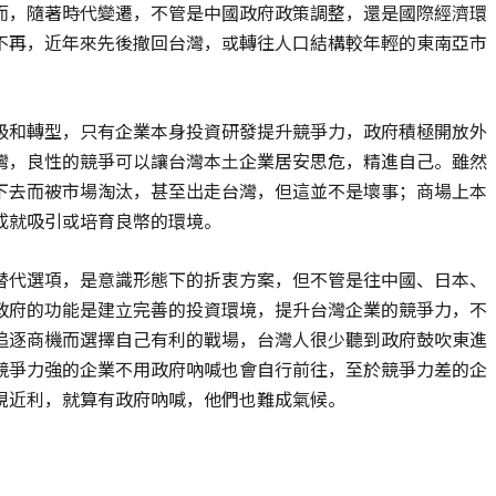
而，隨著時代變遷，不管是中國政府政策調整，還是國際經濟環
不再，近年來先後撤回台灣，或轉往人口結構較年輕的東南亞市
級和轉型，只有企業本身投資研發提升競爭力，政府積極開放外
灣，良性的競爭可以讓台灣本土企業居安思危，精進自己。雖然
下去而被市場淘汰，甚至出走台灣，但這並不是壞事；商場上本
成就吸引或培育良幣的環境。
替代選項，是意識形態下的折衷方案，但不管是往中國、日本、
政府的功能是建立完善的投資環境，提升台灣企業的競爭力，不
追逐商機而選擇自己有利的戰場，台灣人很少聽到政府鼓吹東進
競爭力強的企業不用政府吶喊也會自行前往，至於競爭力差的企
視近利，就算有政府吶喊，他們也難成氣候。