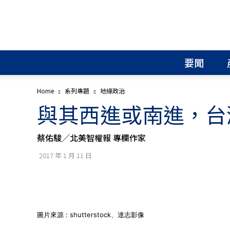
北
美
智
權
要聞
報
│
專
Home
系列專題
地緣政治
利
與其西進或南進，台
申
請
│
蔡佑駿╱北美智權報 專欄作家
商
標
2017 年 1 月 11 日
申
請
│
侵
權
分
圖片來源 : shutterstock、達志影像
析