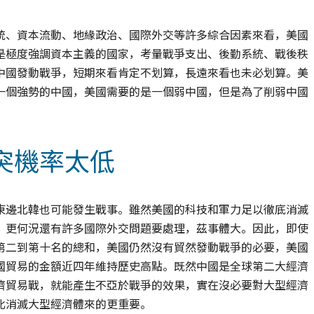
統、資本流動、地緣政治、國際外交等許多綜合因素來看，美國
是極度強調資本主義的國家，考量戰爭支出、後勤系統、戰後秩
中國發動戰爭，短期來看肯定不划算，長遠來看也未必划算。美
一個強勢的中國，美國需要的是一個弱中國，但是為了削弱中國
突機率太低
東邊北韓也可能發生戰事。雖然美國的科技和軍力足以徹底消滅
，更何況還有許多國際外交問題要處理，茲事體大。因此，即使
第二到第十名的總和，美國仍然沒有貿然發動戰爭的必要，美國
國貿易的金額近四年維持歷史高點。既然中國是全球第二大經濟
濟貿易戰，就能產生不亞於戰爭的效果，實在沒必要對大型經濟
比消滅大型經濟體來的更重要。