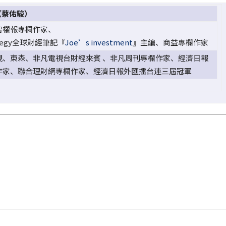
（蔡佑駿）
智權報專欄作家、
ategy全球財經筆記『
Joe’s investment
』主編、商益專欄作家
視、東森、非凡電視台財經來賓 、非凡周刊專欄作家、經濟日報
作家、聯合理財網專欄作家、經濟日報外匯擂台連三屆冠軍