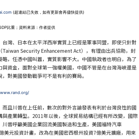
ai.com
(超連結已失效，如有更新會再儘快提供)
占GDP比重；資料來源：作者提供
、台灣、日本在太平洋西岸實質上已經是軍事同盟，即使只針對
 Security Enhancement Act），有理由出兵協助，封
侵略，任憑中國叫囂，實質影響不大。中國執政者也明白，為了
力與資金，面對全球第一強權美國，中國不管是在台灣海峽還是
說，對美國發動戰爭可不是有利的賽局。
/www.rand.org/
，而且川普在上任前，數次的對外言論發表有利於台灣良性的國
與產業轉型。2011年以後，全球貿易結構已經有所改變，國際
，川普呼籲美國企業回流美國製造和生產，美國福特汽車
16億美元投資計畫，改為在美國密西根州投資7億美元擴廠，用來