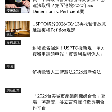
違法取得？第五巡院2020年Six
侵權訴訟
Dimensions v. Perficient案
USPTO將於2026/08/13再收緊非故意
延誤復權Petition規定
修法
專利法規
封堵匿名漏洞！USPTO擬新規：單方
複審申請須申報「實質利益關係人」
修法
解析歐盟人工智慧法2026最新修法
創新創業
「2026台美城市產業商機媒合會」登
場 蔣萬安、谷立言齊聲打造長期合
作平台