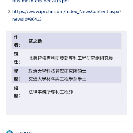
bus-meth-exs-dec2016.pdf
https://www.iprchn.com/Index_NewsContent.aspx?
newsId=96413
作
蘇之勤
者：
現
北美智權專利研發部專利工程研究組研究員
任：
學
政治大學科技管理研究所碩士
歷：
交通大學材料與工程學系學士
經
法律事務所專利工程師
歷：