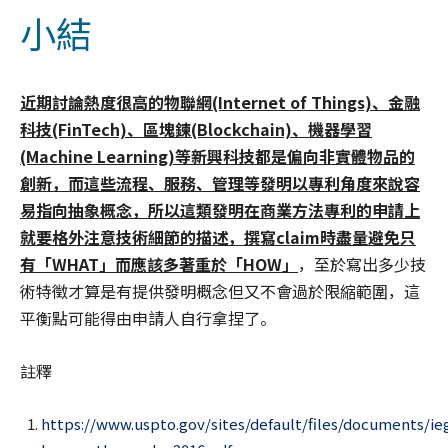
小結
近期討論熱度很高的物聯網
(Internet of Things)
、金融
科技
(FinTech)
、區塊鍊
(Blockchain)
、機器學習
(Machine Learning)
等新興科技都是偏向非實體物品的
創新，而這些流程、服務、管理等發明以專利角度來說容
易指向抽象概念，所以這類發明在商業方法專利的申請上
就要格外注意技術細節的描述，撰寫
claim
時盡量避免只
有「
WHAT
」而應該多著重於「
HOW
」
，至於寫出多少技
術特徵才算是有提供發明概念但又不會過於限縮範圍，這
平衡點可能得由申請人自行拿捏了。
註釋
https://www.uspto.gov/sites/default/files/documents/ie