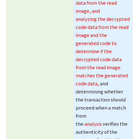
data from the read
image, and
analyzing the decrypted
code data from the read
image and the
generated code to
determine if the
decrypted code data
from the read image
matches the generated
code data,
and
determining whether
the transaction should
proceed when a match
from
the
analysis
verifies the
authenticity of the