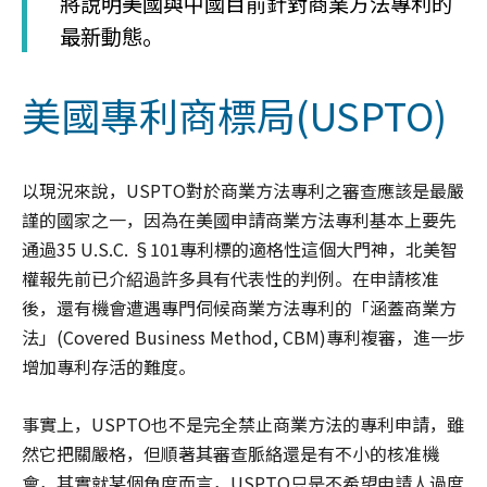
將說明美國與中國目前針對商業方法專利的
最新動態。
美國專利商標局(USPTO)
以現況來說，USPTO對於商業方法專利之審查應該是最嚴
謹的國家之一，因為在美國申請商業方法專利基本上要先
通過35 U.S.C. §101專利標的適格性這個大門神，北美智
權報先前已介紹過許多具有代表性的判例。在申請核准
後，還有機會遭遇專門伺候商業方法專利的「涵蓋商業方
法」(Covered Business Method, CBM)專利複審，進一步
增加專利存活的難度。
事實上，USPTO也不是完全禁止商業方法的專利申請，雖
然它把關嚴格，但順著其審查脈絡還是有不小的核准機
會，其實就某個角度而言，USPTO只是不希望申請人過度