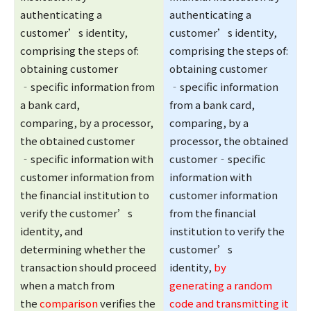
authenticating a
authenticating a
customer’s identity,
customer’s identity,
comprising the steps of:
comprising the steps of:
obtaining customer
obtaining customer
‐specific information from
‐specific information
a bank card,
from a bank card,
comparing, by a processor,
comparing, by a
the obtained customer
processor, the obtained
‐specific information with
customer‐specific
customer information from
information with
the financial institution to
customer information
verify the customer’s
from the financial
identity, and
institution to verify the
determining whether the
customer’s
transaction should proceed
identity,
by
when a match from
generating a random
the
comparison
verifies the
code and transmitting it