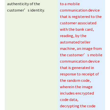
authenticity of the
to a mobile
customer’s identity.
communication device
that is registered to the
customer associated
with the bank card,
reading, by the
automated teller
machine, an image from
the customer’s mobile
communication device
that is generated in
response to receipt of
the random code,
wherein the image
includes encrypted
code data,
decrypting the code