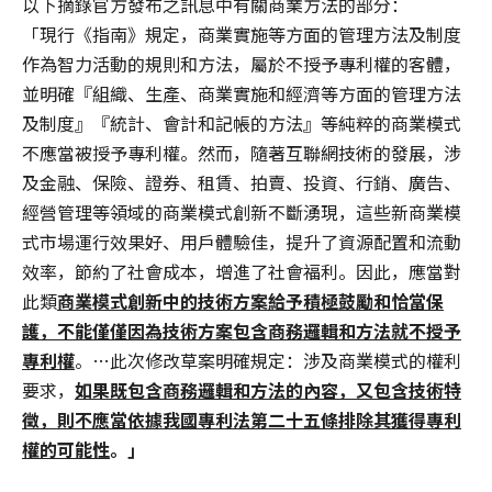
以下摘錄官方發布之訊息中有關商業方法的部分：
「現行《指南》規定，商業實施等方面的管理方法及制度
作為智力活動的規則和方法，屬於不授予專利權的客體，
並明確『組織、生產、商業實施和經濟等方面的管理方法
及制度』『統計、會計和記帳的方法』等純粹的商業模式
不應當被授予專利權。然而，隨著互聯網技術的發展，涉
及金融、保險、證券、租賃、拍賣、投資、行銷、廣告、
經營管理等領域的商業模式創新不斷湧現，這些新商業模
式市場運行效果好、用戶體驗佳，提升了資源配置和流動
效率，節約了社會成本，增進了社會福利。因此，應當對
此類
商業模式創新中的技術方案給予積極鼓勵和恰當保
護，不能僅僅因為技術方案包含商務邏輯和方法就不授予
專利權
。…此次修改草案明確規定：涉及商業模式的權利
要求，
如果既包含商務邏輯和方法的內容，又包含技術特
徵，則不應當依據我國專利法第二十五條排除其獲得專利
權的可能性
。
」