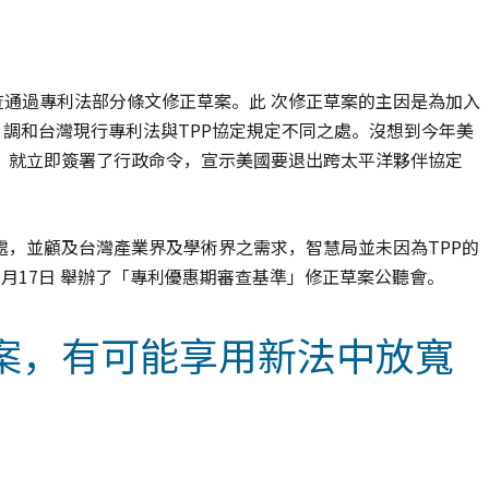
) 審查通過專利法部分條文修正草案。此 次修正草案的主因是為加入
ip, TPP)，調和台灣現行專利法與TPP協定規定不同之處。沒想到今年美
，就立即簽署了行政命令，宣示美國要退出跨太平洋夥伴協定
處，並顧及台灣產業界及學術界之需求，智慧局並未因為TPP的
月17日 舉辦了「專利優惠期審查基準」修正草案公聽會。
案，有可能享用新法中放寬