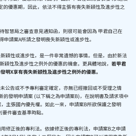
定的優惠期，因此，依法不得主張有喪失新穎性及進步性之
靜待智慧局之審查意見通知函，則很可能會因為 甲君自己在
而使得申請案A所請之發明喪失新穎性或進步性。
失新穎性或進步性，是一件非常遺憾的事情。但是，由於新法
失新穎性及進步性之例外的優惠的機會。更具體地說，
若甲君
發明X享有喪失新穎性及進步性之例外的優惠。
A並未公告或不予專利審定確定，亦無已經撤回或不受理之情
個新的發明申請案 (以下稱之為申請案B)，在說明書及請求項中
案，主張國內優先權。如此一來，申請案B所欲保護之發明
專利要件審查基準時點。
，適用修正後的專利法。依據修正後的專利法，申請案B之申請