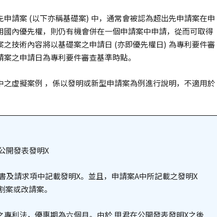
申請案 (以下亦稱基礎案) 中，通常會被認為超出先申請案在申
用國內優先權，則仍有機會併在一個申請案中申請，從而可取得
之技術內容將以基礎案之申請日 (亦即優先權日) 為專利要件審
請案之申請日為專利要件審查基準時點。
中之虛擬案例 ，係以發明或新型申請案為例進行說明，不適用於
中公開發表發明X
說明書及請求項中記載發明X。並且，申請案A中所記載之發明X
割案或改請案。
前之專利法，優惠期為六個月。由於 甲君在公開發表發明X之後