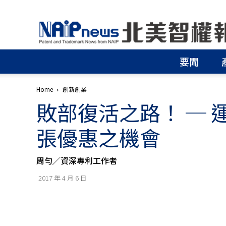
北
美
智
權
要聞
報
│
專
Home
創新創業
利
敗部復活之路！ ─
申
請
│
張優惠之機會
商
標
申
周勻╱資深專利工作者
請
│
2017 年 4 月 6 日
侵
權
分
析