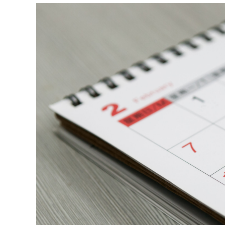
│
智
財
權
顧
問
│
專
利
佈
局
│
美
國
專
利