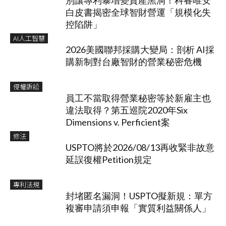
別讓專利暴增變資產黑洞！科睿唯安
白皮書揭密全球智財營運「規模化失
控陷阱」
AI人工智慧
2026美國聯邦採購大變局：剖析 AI採
購新制對台廠智財的營業秘密危機
侵權訴訟
員工不當取得營業秘密等於新雇主也
違法取得？第五巡院2020年Six
Dimensions v. Perficient案
修法
USPTO將於2026/08/13再收緊非故意
延誤復權Petition規定
專利法規
封堵匿名漏洞！USPTO擬新規：單方
複審申請須申報「實質利益關係人」