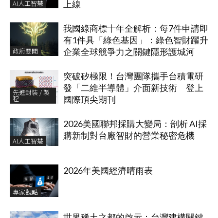
AI人工智慧
上線
我國綠商標十年全解析：每7件申請即
有1件具「綠色基因」：綠色智財躍升
政府要聞
企業全球競爭力之關鍵隱形護城河
突破矽極限！台灣團隊攜手台積電研
發「二維半導體」介面新技術 登上
先進封裝 / 製
程
國際頂尖期刊
2026美國聯邦採購大變局：剖析 AI採
購新制對台廠智財的營業秘密危機
AI人工智慧
2026年美國經濟晴雨表
專家觀點
世界稀土之都的啟示：台灣建構關鍵