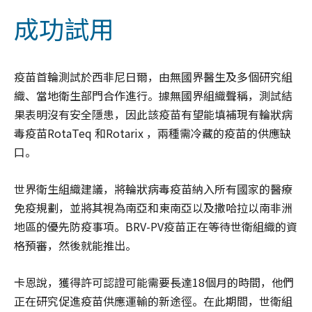
成功試用
疫苗首輪測試於西非尼日爾，由無國界醫生及多個研究組
織、當地衛生部門合作進行。據無國界組織聲稱，測試結
果表明沒有安全隱患，因此該疫苗有望能填補現有輪狀病
毒疫苗RotaTeq 和Rotarix ，兩種需冷藏的疫苗的供應缺
口。
世界衛生組織建議，將輪狀病毒疫苗納入所有國家的醫療
免疫規劃，並將其視為南亞和東南亞以及撒哈拉以南非洲
地區的優先防疫事項。BRV-PV疫苗正在等待世衛組織的資
格預審，然後就能推出。
卡恩說，獲得許可認證可能需要長達18個月的時間，他們
正在研究促進疫苗供應運輸的新途徑。在此期間，世衛組