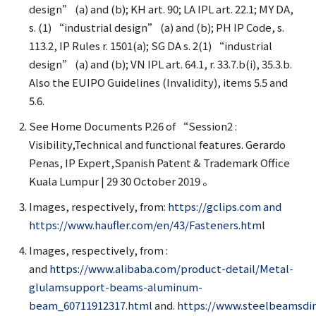
design” (a) and (b); KH art. 90; LA IPL art. 22.1; MY DA,
s. (1) “industrial design” (a) and (b); PH IP Code, s.
113.2, IP Rules r. 1501(a); SG DA s. 2(1) “industrial
design” (a) and (b); VN IPL art. 64.1, r. 33.7.b(i), 35.3.b.
Also the EUIPO Guidelines (Invalidity), items 5.5 and
5.6.
See Home Documents P.26 of “Session2 :
Visibility,Technical and functional features. Gerardo
Penas, IP Expert,Spanish Patent & Trademark Office
Kuala Lumpur | 29 30 October 2019 。
Images, respectively, from:
https://gclips.com and
https://www.haufler.com/en/43/Fasteners.html
Images, respectively, from :
and
https://www.alibaba.com/product-detail/Metal-
glulamsupport-beams-aluminum-
beam_60711912317.html
and.
https://www.steelbeamsdir