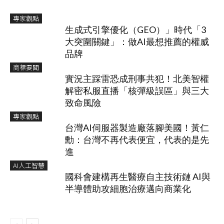
專家觀點
生成式引擎優化（GEO）」時代「3
大突圍關鍵」：做AI最想推薦的權威
品牌
商標要聞
實況主踩雷恐成刑事共犯！北美智權
解密私服直播「核彈級誤區」與三大
致命風險
專家觀點
台灣AI伺服器製造廠落腳美國！黃仁
勳：台灣不再代表便宜，代表的是先
進
AI人工智慧
國科會建構再生醫療自主技術鏈 AI與
半導體助攻細胞治療邁向商業化