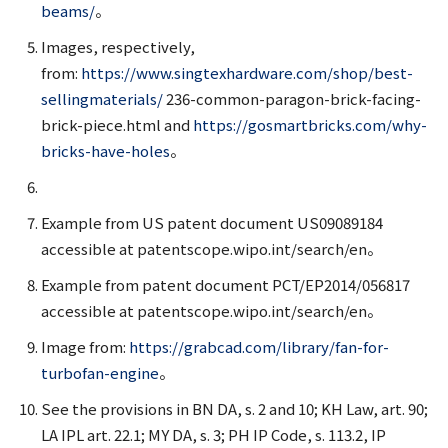
beams/
。
Images, respectively,
from:
https://www.singtexhardware.com/shop/best-
sellingmaterials/
236-common-paragon-brick-facing-
brick-piece.html and
https://gosmartbricks.com/why-
bricks-have-holes
。
Example from US patent document US09089184
accessible at patentscope.wipo.int/search/en。
Example from patent document PCT/EP2014/056817
accessible at patentscope.wipo.int/search/en。
Image from:
https://grabcad.com/library/fan-for-
turbofan-engine
。
See the provisions in BN DA, s. 2 and 10; KH Law, art. 90;
LA IPL art. 22.1; MY DA, s. 3; PH IP Code, s. 113.2, IP