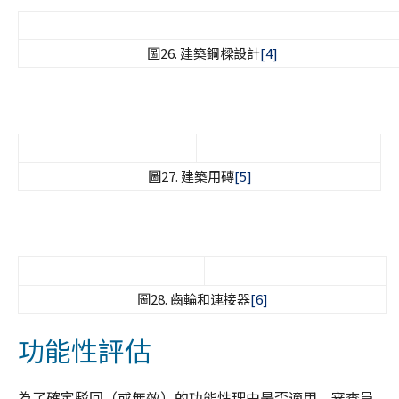
圖26. 建築鋼樑設計
[4]
圖27. 建築用磚
[5]
圖28. 齒輪和連接器
[6]
功能性評估
為了確定駁回（或無效）的功能性理由是否適用，審查員