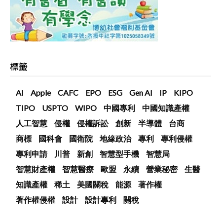
標籤
AI
Apple
CAFC
EPO
ESG
Gen AI
IP
KIPO
TIPO
USPTO
WIPO
中國專利
中國知識產權
人工智慧
侵權
侵權訴訟
創新
半導體
台商
商標
國科會
國衛院
地緣政治
專利
專利侵權
專利申請
川普
新創
智慧型手機
智慧局
智慧財產權
智慧醫療
歐盟
永續
營業秘密
生醫
知識產權
稀土
美國關稅
能源
著作權
著作權侵權
設計
設計專利
關稅