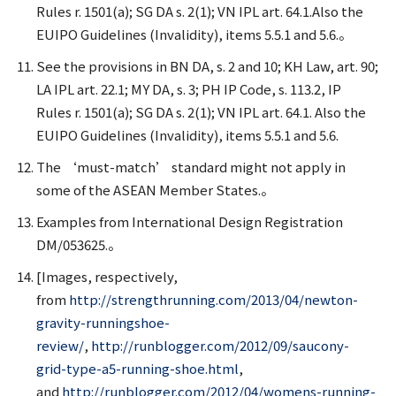
Rules r. 1501(a); SG DA s. 2(1); VN IPL art. 64.1.Also the
EUIPO Guidelines (Invalidity), items 5.5.1 and 5.6.。
See the provisions in BN DA, s. 2 and 10; KH Law, art. 90;
LA IPL art. 22.1; MY DA, s. 3; PH IP Code, s. 113.2, IP
Rules r. 1501(a); SG DA s. 2(1); VN IPL art. 64.1. Also the
EUIPO Guidelines (Invalidity), items 5.5.1 and 5.6.
The ‘must-match’ standard might not apply in
some of the ASEAN Member States.。
Examples from International Design Registration
DM/053625.。
[Images, respectively,
from
http://strengthrunning.com/2013/04/newton-
gravity-runningshoe-
review/
,
http://runblogger.com/2012/09/saucony-
grid-type-a5-running-shoe.html
,
and
http://runblogger.com/2012/04/womens-running-