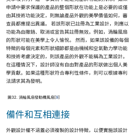
申請中要求保護的產品的整個形狀在功能上是必要的或僅
由其技術功能決定，則無論產品外觀的美學價值如何，審
查員都應提出異議。 若該形狀已註冊為工業設計，則應以
功能為由撤銷、取消或宣告其註冊無效。例如，渦輪風扇
的形狀可能在美學上令人愉悅。 然而，如果該設備的每個
特徵的每個元素和形狀細節都是由機械和空氣動力學功能
和技術考慮決定的，則該產品的外觀不能稱為工業設計。
在這種情況下，設計師沒有自由對產品的形狀做出個人美
學貢獻。如果這種形狀符合專利性條件，則可以根據專利
法請求其為發明。
圖32. 渦輪風扇發動機風扇[
9
]
備件和互相連接
外觀設計權不涵蓋必須複製的設計特徵，以便實施該設計