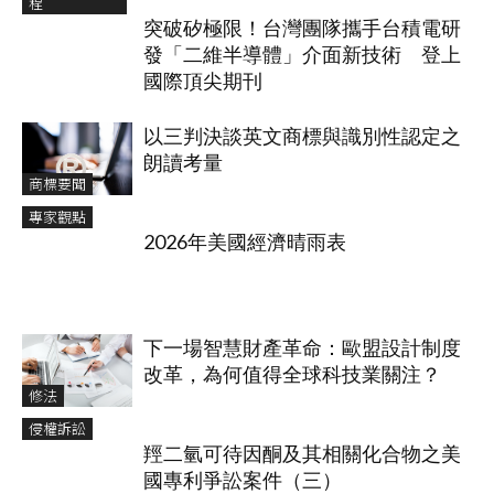
程
突破矽極限！台灣團隊攜手台積電研
發「二維半導體」介面新技術 登上
國際頂尖期刊
以三判決談英文商標與識別性認定之
朗讀考量
商標要聞
專家觀點
2026年美國經濟晴雨表
下一場智慧財產革命：歐盟設計制度
改革，為何值得全球科技業關注？
修法
侵權訴訟
羥二氫可待因酮及其相關化合物之美
國專利爭訟案件（三）