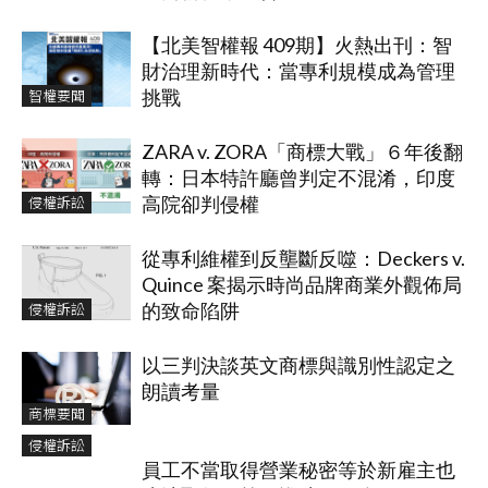
【北美智權報 409期】火熱出刊：智
財治理新時代：當專利規模成為管理
智權要聞
挑戰
ZARA v. ZORA「商標大戰」６年後翻
轉：日本特許廳曾判定不混淆，印度
侵權訴訟
高院卻判侵權
從專利維權到反壟斷反噬：Deckers v.
Quince 案揭示時尚品牌商業外觀佈局
侵權訴訟
的致命陷阱
以三判決談英文商標與識別性認定之
朗讀考量
商標要聞
侵權訴訟
員工不當取得營業秘密等於新雇主也