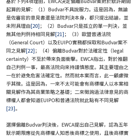
基於下列4項理由，EWCA決定偏離Budvar案對於默許期間
起算的見解：（1）Budvar不具說服力。這是因為，無論
是佐審官的意見書還是法院判決本身，都只提出結論，並
未附具理由
[20]
；（2）Budvar只是孤立的單一判決，並
無其他判例持相同見解
[21]
；（3）歐盟普通法院
（General Court）以及EUIPO實務都採取和Budvar案不
同之見解
[22]
；（4）偏離Budvar對於法確定性（legal
certainty）不至於帶來負面衝擊。EWCA指出，對於推翻
自己判例一事，最高法院向來持謹慎態度。其主要理由之
一在於避免危害法確定性。然而就本案而言，此一顧慮微
乎其微。這是因為，一來不太可能會有商標權人以本案相
關見解作為其商業策略之基礎；二來徵詢過法律意見的商
標權人都會知道EUIPO和普通法院就此點有不同見解
[23]
。
選擇偏離Budvar判決後，EWCA提出自己見解，認為五年
默示期限應從先商標權人知悉後商標之使用，且後商標實