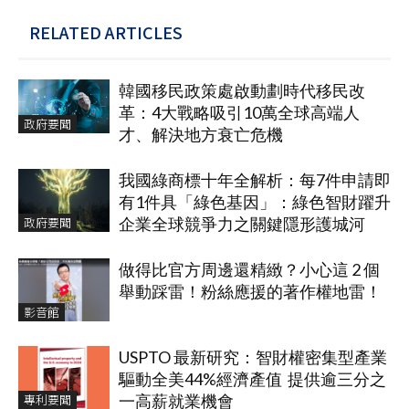
RELATED ARTICLES
韓國移民政策處啟動劃時代移民改
革：4大戰略吸引10萬全球高端人
政府要聞
才、解決地方衰亡危機
我國綠商標十年全解析：每7件申請即
有1件具「綠色基因」：綠色智財躍升
政府要聞
企業全球競爭力之關鍵隱形護城河
做得比官方周邊還精緻？小心這 2 個
舉動踩雷！粉絲應援的著作權地雷！
影音館
USPTO 最新研究：智財權密集型產業
驅動全美44%經濟產值 提供逾三分之
專利要聞
一高薪就業機會