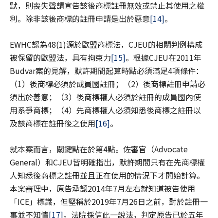
默，則喪失聲請宣告該後商標註冊無效或禁止其使用之權
利。除非該後商標的註冊申請是出於惡意
[14]
。
EWHC認為48(1)源於歐盟商標法，CJEU的相關判例構成
被保留的歐盟法，具有拘束力
[15]
。根據CJEU在2011年
Budvar案的見解，默許期間起算時點必須滿足4項條件：
（1）後商標必須於成員國註冊；（2）後商標註冊申請必
須出於善意；（3）後商標權人必須於註冊的成員國內使
用系爭商標；（4）先商標權人必須知悉後商標之註冊以
及該商標在註冊後之使用
[16]
。
就本案而言，關鍵點在於第4點。佐審官（Advocate
General）和CJEU皆明確指出，默許期間只有在先商標權
人知悉後商標之註冊並且正在使用的情況下才開始計算。
本案審理中，原告承認2014年7月左右就知道被告使用
「ICE」標識，但堅稱於2019年7月26日之前，對於註冊一
事並不知情
[17]
。法院採信此一說法，判定原告已於五年