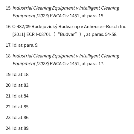
Industrial Cleaning Equipment v Intelligent Cleaning
Equipment [2023]
EWCA Civ 1451, at para. 15.
C-482/09 Budejovický Budvar np v Anheuser-Busch Inc
[2011] ECR I-08701（“Budvar”）, at paras. 54-58.
Id. at para. 9.
Industrial Cleaning Equipment v Intelligent Cleaning
Equipment [2023]
EWCA Civ 1451, at para. 17.
Id. at 18.
Id. at 83.
Id. at 84.
Id. at 85.
Id. at 86.
Id. at 89.