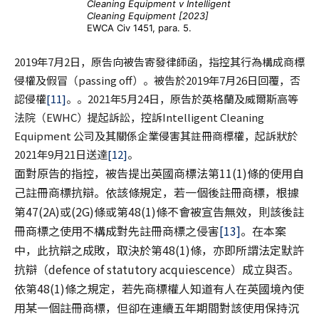
Cleaning Equipment v Intelligent
Cleaning Equipment [2023]
EWCA Civ 1451, para. 5.
2019年7月2日，原告向被告寄發律師函，指控其行為構成商標
侵權及假冒（passing off）。被告於2019年7月26日回覆，否
認侵權
[11]
。。2021年5月24日，原告於英格蘭及威爾斯高等
法院（EWHC）提起訴訟，控訴Intelligent Cleaning
Equipment 公司及其關係企業侵害其註冊商標權，起訴狀於
2021年9月21日送達
[12]
。
面對原告的指控，被告提出英國商標法第11(1)條的使用自
己註冊商標抗辯。依該條規定，若一個後註冊商標，根據
第47(2A)或(2G)條或第48(1)條不會被宣告無效，則該後註
冊商標之使用不構成對先註冊商標之侵害
[13]
。在本案
中，此抗辯之成敗，取決於第48(1)條，亦即所謂法定默許
抗辯（defence of statutory acquiescence）成立與否。
依第48(1)條之規定，若先商標權人知道有人在英國境內使
用某一個註冊商標，但卻在連續五年期間對該使用保持沉