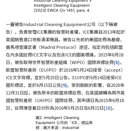
Industrial Cleaning Equipment v
Intelligent Cleaning Equipment
[2023]
EWCA Civ 1451, para. 4.
一審被告Industrial Cleaning Equipment公司（以下稱被
告），負責管理ICE集團的智慧財產權。ICE集團自2013年起於
英國銷售進口地板清潔機器。被告以先前的美國註冊為基礎，
循馬德里議定書（Madrid Protocol）途徑，指定向包括歐盟
在內多國註冊ICE文字以及包含ICE的圖案標識。2015年6月18
日，被告取得世界智慧財產組織（WIPO）國際商標註冊
[8]
。
歐盟智慧財產局（EUIPO）於2016年5月24日接受（accept）
ICE文字商標，並於5月25日公告。EUIPO於6月14日接受ICE
圖形標誌，並於6月15日公告
[9]
。受到脫歐的影響，自2020年
12月31日起，被告原本的歐盟商標註冊，在英國被轉為兩件英
國智慧財產局（UKIPO）國際註冊，其申請日為2015年6月18
日，註冊簿登載日分別為2016年5月25日及6月15日
[10]
。
圖2. Intelligent Cleaning
Equipment 公司的「ICE」標誌商
標；圖片來源：
Industrial