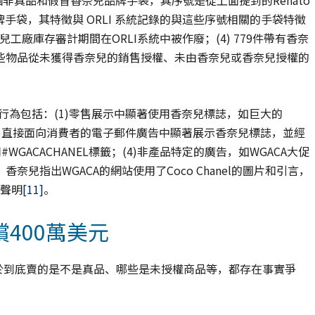
1個非真品和假冒香奈兒品牌手袋，其序號是從上面提到的Renato
品牌手袋，其特徵與 ORLI 系統記錄的與這些序號相關的手袋特徵
工廠庫存審計期間在ORLI系統中被作廢；(4) 779件帶有香奈
些物品從未獲得香奈兒的銷售授權、未由香奈兒或香奈兒授權的
行為包括：(1)零售展示中顯著使用香奈兒標誌，如巨大的
蛋糕；(2)直接面向消費者的電子郵件廣告中顯著展示香奈兒標誌，並經
WGACACHANEL標籤；(4)非產品特定的廣告，如WGACA大促
兒指出WGACA的網站使用了Coco Chanel的圖片和引言，
的聲明
[11]
。
400萬美元
由於到底賣的是不是真品、哪些是未授權商品等，都存在事實爭
。