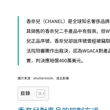
│
智
財
權
香奈兒（CHANEL）是全球知名奢侈品
顧
問
其銷售的香奈兒二手產品中有假貨。但W
│
專
兒正品序號，香奈兒卻說序號曾經被竊取
利
佈
法院陪審團作出裁決，認為WGACA對
局
│
實，判決應賠償400萬美元。
美
國
專
圖片來源 : shutterstock、達志影像
利
目錄