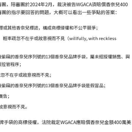
團，陪審團於2024年2月，裁決被告WGACA須賠償香奈兒400
審團的指示要回答的問題，大概可以看出一些爭點的答案：
商標或其他香奈兒標誌，構成商標侵權和不公平競爭；
不在乎或故意視而不見（willfully, with reckless
ti工廠偷竊的香奈兒序列號的13個香奈兒品牌手袋，屬未經授權銷售、與
質控管程序；
率疏忽不在乎或故意視而不見；
i工廠偷竊的香奈兒序列號的13個香奈兒品牌手袋是假冒品；
廣告；
或故意視而不見。
牌手袋的商標侵權，法院裁定WGACA應賠償香奈兒金額400萬美