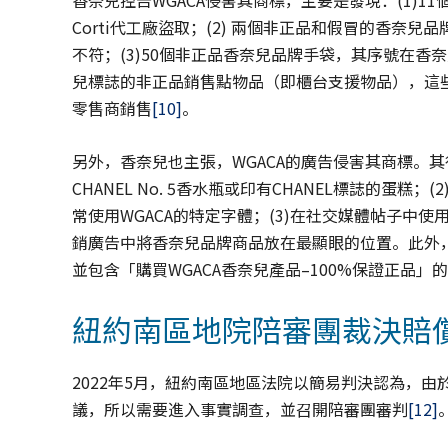
香奈兒控告WGACA侵害其商標，主要是發現：(1)1
Corti代工廠盜取；(2) 兩個非正品和假冒的香奈兒
不符；(3)50個非正品香奈兒品牌手袋，其序號在香奈兒
兒標誌的非正品銷售點物品（即櫃台支援物品），這
零售商銷售
[10]
。
另外，香奈兒也主張，WGACA的廣告侵害其商標。其
CHANEL No. 5香水瓶或印有CHANEL標誌的
常使用WGACA的特定字體；(3)在社交媒體帖子中使用#
銷廣告中將香奈兒品牌商品放在最顯眼的位置。此外，香奈
並包含「購買WGACA香奈兒產品–100%保證正品」
紐約南區地院陪審團裁決賠償
2022年5月，紐約南區地區法院以簡易判決認為，
議，所以需要進入事實調查，並召開陪審團審判
[12]