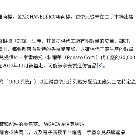
商標，包括CHANEL和CC等商標。香奈兒從未在二手市場出售
廠根據「訂單」生產，其會提供代工廠有限數量的皮革、鉚釘、
證卡，每張都帶有獨特的香奈兒序號，以確保代工廠生產的數量
給一家雷納托·科爾蒂（Renato Corti）代工廠的30,000
2012年11月被盜走，可能被拿去製造仿冒品
[3]
。
為「ORLI系統」）以追蹤香奈兒序列號分配給工廠完工之特定產
寶和配件的零售商。 WGACA透過其網站
店、行李箱展銷會或快閃店，以及電子商務平台銷售二手香奈兒品牌產品