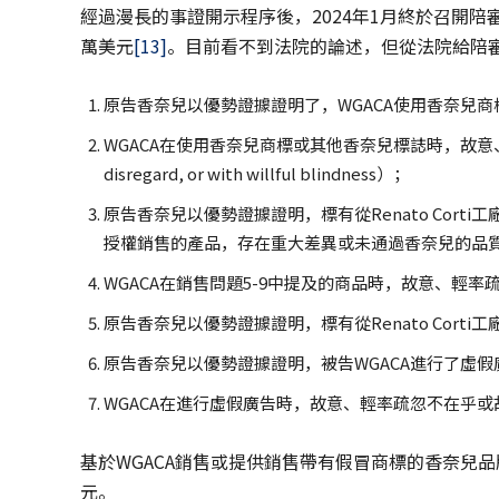
經過漫長的事證開示程序後，2024年1月終於召開陪審
萬美元
[13]
。目前看不到法院的論述，但從法院給陪
原告香奈兒以優勢證據證明了，WGACA使用香奈兒
WGACA在使用香奈兒商標或其他香奈兒標誌時，故意、輕率疏忽
disregard, or with willful blindness）；
原告香奈兒以優勢證據證明，標有從Renato Cor
授權銷售的產品，存在重大差異或未通過香奈兒的品
WGACA在銷售問題5-9中提及的商品時，故意、輕
原告香奈兒以優勢證據證明，標有從Renato Cort
原告香奈兒以優勢證據證明，被告WGACA進行了虛假
WGACA在進行虛假廣告時，故意、輕率疏忽不在乎
基於WGACA銷售或提供銷售帶有假冒商標的香奈兒品
元。