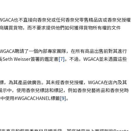
，WGACA也不直接向香奈兒或任何香奈兒零售精品店或香奈兒授權
發商購買貨物，而不要求提供他們如何獲得貨物所有權的文件
WGACA聘請了一個內部專家團隊，在所有商品出售前對其進行
h Weisser簽署的鑑定書
[7]
。不過，WGACA並未透露這些
標，為其產品做廣告。其未經香奈兒授權，WGACA在店內及其
展示中，使用香奈兒標誌和標記，例如香奈兒藝術品和香奈兒時
使用#WGACACHANEL標籤
[9]
。