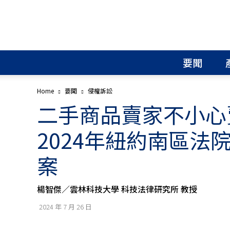
北
美
智
權
要聞
報
│
專
Home
要聞
侵權訴訟
利
二手商品賣家不小心
申
請
│
2024年紐約南區法院Chan
商
標
案
申
請
│
楊智傑／雲林科技大學 科技法律研究所 教授
侵
權
2024 年 7 月 26 日
分
析