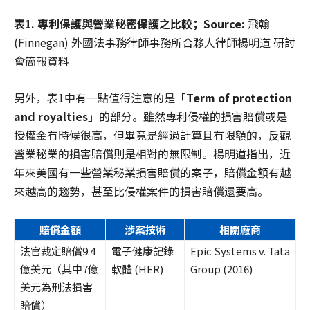
表1. 專利保護與營業秘密保護之比較；Source:
飛翰
(Finnegan) 外國法事務律師事務所合夥人律師楊明道 研討
會簡報資料
另外，表1中有一點值得注意的是「
Term of protection
and royalties」
的部分。雖然專利侵權的損害賠償或是
授權金有時候很高，但畢竟是經過計算且有限額的，反觀
營業秘業的損害賠償則是相對的無限制。楊明道指出，近
年來美國有一些營業秘業損害賠償的案子，賠償金額有越
來越高的趨勢，甚至比侵權案件的損害賠償還要高。
賠償金
額
涉案技
術
相關廠
商
法官裁定賠償9.4
電子健康記錄
Epic Systems v. Tata
億美元（其中7億
軟體 (HER)
Group (2016)
美元為刑法損害
賠償）