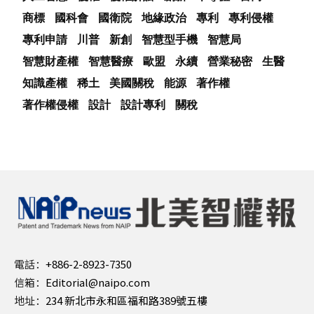
商標
國科會
國衛院
地緣政治
專利
專利侵權
專利申請
川普
新創
智慧型手機
智慧局
智慧財產權
智慧醫療
歐盟
永續
營業秘密
生醫
知識產權
稀土
美國關稅
能源
著作權
著作權侵權
設計
設計專利
關稅
電話：
+886-2-8923-7350
信箱：
Editorial@naipo.com
地址：
234 新北市永和區福和路389號五樓