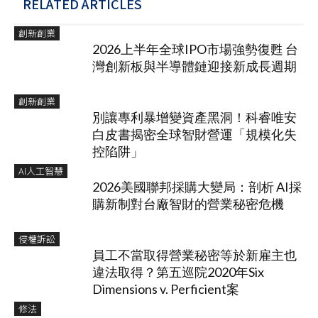
RELATED ARTICLES
創新創業
2026上半年全球IPO市場強勢復甦 台
灣創新板與半導體鏈迎接新成長週期
創新創業
別讓專利暴增變資產黑洞！科睿唯安
白皮書揭密全球智財營運「規模化失
控陷阱」
AI人工智慧
2026美國聯邦採購大變局：剖析 AI採
購新制對台廠智財的營業秘密危機
侵權訴訟
員工不當取得營業秘密等於新雇主也
違法取得？第五巡院2020年Six
Dimensions v. Perficient案
修法