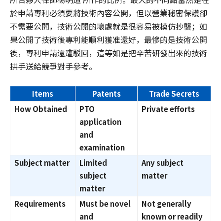
於申請專利必須要將技術內容公開，但以營業秘密保護卻
不需要公開，技術公開的壞處就是很容易被模仿抄襲；如
果公開了技術後專利能順利獲准還好，最慘的是技術公開
後，專利申請還遭駁回，這等如是把辛苦研發出來的技術
拱手送給競爭對手參考。
Items
Patents
Trade Secrets
How Obtained
PTO
Private efforts
application
and
examination
Subject matter
Limited
Any subject
subject
matter
matter
Requirements
Must be novel
Not generally
and
known or readily