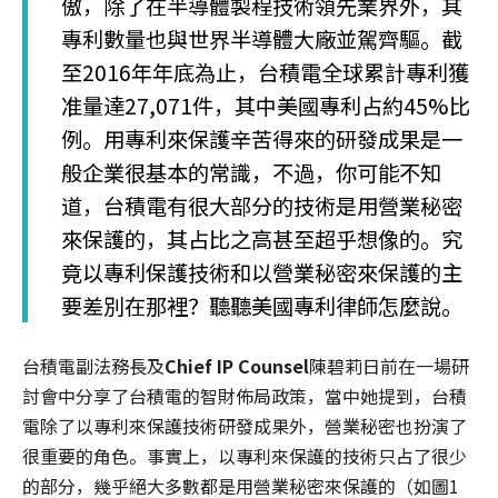
傲，除了在半導體製程技術領先業界外，其
專利數量也與世界半導體大廠並駕齊驅。截
至2016年年底為止，台積電全球累計專利獲
准量達27,071件，其中美國專利占約45%比
例。用專利來保護辛苦得來的研發成果是一
般企業很基本的常識，不過，你可能不知
道，台積電有很大部分的技術是用營業秘密
來保護的，其占比之高甚至超乎想像的。究
竟以專利保護技術和以營業秘密來保護的主
要差別在那裡？聽聽美國專利律師怎麼說。
台積電副法務長及
Chief IP Counsel
陳碧莉日前在一場研
討會中分享了台積電的智財佈局政策，當中她提到，台積
電除了以專利來保護技術研發成果外，營業秘密也扮演了
很重要的角色。事實上，以專利來保護的技術只占了很少
的部分，幾乎絕大多數都是用營業秘密來保護的（如圖1