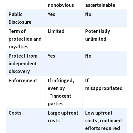
nonobvious
ascertainable
Public
Yes
No
Disclosure
Term of
Limited
Potentially
protection and
unlimited
royalties
Protect from
Yes
No
independent
discovery
Enforcement
If infringed,
If
even by
misappropriated
“innocent”
parties
Costs
Large upfront
Low upfront
costs
costs, continued
efforts required