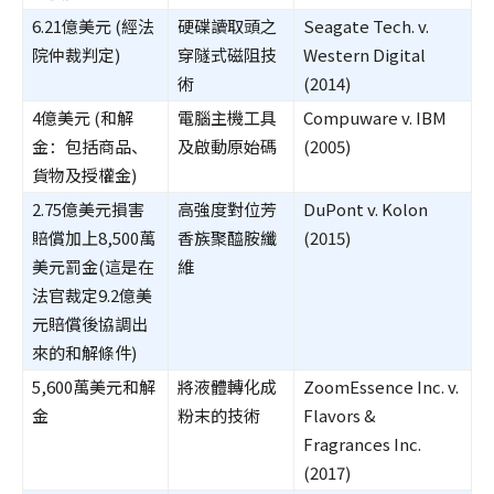
6.21億美元 (經法
硬碟讀取頭之
Seagate Tech. v.
院仲裁判定)
穿隧式磁阻技
Western Digital
術
(2014)
4億美元 (和解
電腦主機工具
Compuware v. IBM
金：包括商品、
及啟動原始碼
(2005)
貨物及授權金)
2.75億美元損害
高強度對位芳
DuPont v. Kolon
賠償加上8,500萬
香族聚醯胺纖
(2015)
美元罰金(這是在
維
法官裁定9.2億美
元賠償後協調出
來的和解條件)
5,600萬美元和解
將液體轉化成
ZoomEssence Inc. v.
金
粉末的技術
Flavors &
Fragrances Inc.
(2017)