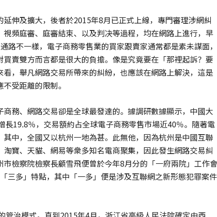
延伸及擴大，後者於2015年8月已正式上線，專門審理涉網糾
、視頻庭審、庭審結束、以及判决等過程，均在網路上進行，早
售通路不一樣，電子商務零售業的買家跟賣家通常都是素未謀面
對買賣雙方而言都是很大的負擔。像是究竟要在「那裡起訴？要
來看，舉凡網路交易所帶來的糾紛，也應該在網路上解決，這是
應不受距離的限制。
子商務、網路交易卻是全球最發達的。據調研數據顯示，中國大
比增長19.8％，交易額約占全球電子商務零售市場近40％。隨著電
。其中，全國又以杭州一地為甚。此無他，因為杭州是中國互聯
、淘寶、天貓、網易等衆多知名電商聚集，因此發生網路交易糾
州市檢察院檢察長顧雪飛便曾於今年8月分的「一府兩院」工作
現「三多」特點，其中「一多」便是涉及互聯網之新形態犯罪案件
的管治模式。直到2015年4月，浙江省高級人民法院確定由西