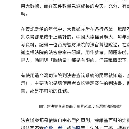
用大數據，而在案件數量急遽成長的今天，充分、有
助。
在資訊泛濫的年代中，大數據充斥在各行各業，無所
判決書都是成千上萬計的，中國大陸幅員廣大，每年
考資料，記得一位台灣智財法院的法官曾經說過，在
識產權法院的法官會拿來研讀，用作參考。問題來啦
是人，時間與「腦納量」都是有限的，但這種情況下
有使用過台灣司法院判決書查詢系統的民眾就知道，
示），主要功能是讓使用者查詢特定案件的判決書，
書，那是不可能的任務。
圖1. 判決書查詢頁面；圖片來源：台灣司法院網站
法官辦案都是依據自由心證的原則，據維基百科的定
指法官不受
詐欺
、
脅迫
或
賄賂
等非法外力干擾，擁有