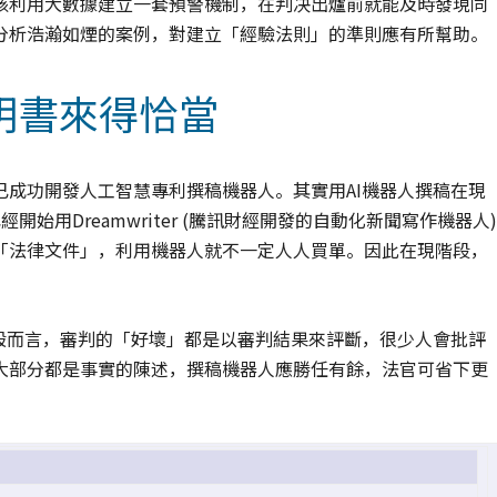
該利用大數據建立一套預警機制，在判决出爐前就能及時發現同
分析浩瀚如煙的案例，對建立「經驗法則」的準則應有所幫助。
明書來得恰當
成功開發人工智慧專利撰稿機器人。其實用AI機器人撰稿在現
始用Dreamwriter (騰訊財經開發的自動化新聞寫作機器人)
「法律文件」，利用機器人就不一定人人買單。因此在現階段，
般而言，審判的「好壞」都是以審判結果來評斷，很少人會批評
大部分都是事實的陳述，撰稿機器人應勝任有餘，法官可省下更