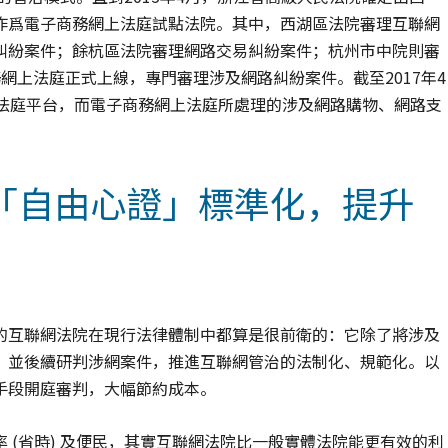
作爲電子商務網上法庭試點法院。其中，西湖區法院審理互聯網
糾紛案件；餘杭區法院審理網路交易糾紛案件；杭州市中院則審
網上法庭正式上線，專門審理涉及網路糾紛案件。截至2017年4
上法庭平台，而電子商務網上法庭所處理的涉及網路購物、網路支
= 「自由心證」標準化，提升
的互聯網法院在現行法律體制中都算是很前衛的：它除了將涉及
、並後續研判涉網案件，推進互聯網管治的法制化、規範化。以
手段開庭審判，大幅節約成本。
 (省時) 及便民，其實互聯網法院比一般實體法院能更有效的利