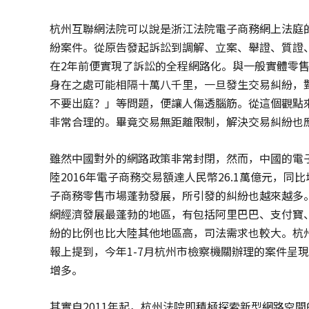
杭州互聯網法院可以說是浙江法院電子商務網上法庭的
紛案件。從原告發起訴訟到調解、立案、舉證、質證
在2年前便實現了訴訟的全程網路化。與一般實體零
身在之處可能相隔十萬八千里，一旦發生交易糾紛，
不要出庭？」等問題，便讓人傷透腦筋。從這個觀點
非常合理的。畢竟交易無距離限制，解決交易糾紛也
雖然中國對外的網路政策非常封閉，然而，中國的電
陸2016年電子商務交易額達人民幣26.1萬億元，同
子商務零售市場蓬勃發展，所引發的糾紛也越來越多
網經濟發展最蓬勃的地區，有包括阿里巴巴、支付寶
紛的比例也比大陸其他地區高，司法需求也較大。杭
報上提到，今年1-7月杭州市檢察機關辦理的案件呈
增多。
其實自2011年起，杭州法院即積極探索新型網路空間