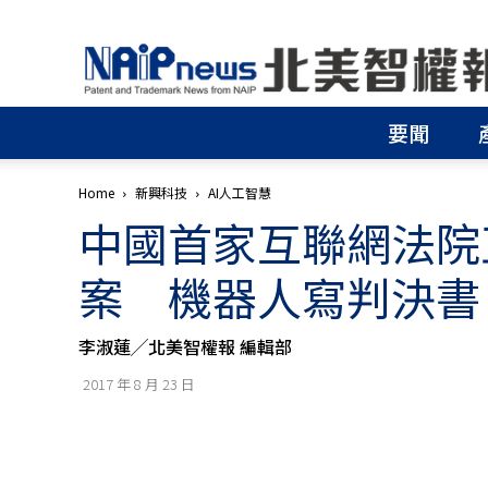
北
美
智
權
要聞
報
│
專
Home
新興科技
AI人工智慧
利
中國首家互聯網法院
申
請
│
案 機器人寫判決書
商
標
申
李淑蓮╱北美智權報 編輯部
請
│
2017 年 8 月 23 日
侵
權
分
析