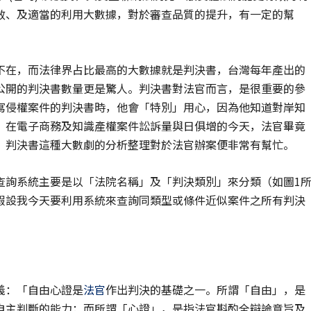
效、及適當的利用大數據，對於審查品質的提升，有一定的幫
不在，而法律界占比最高的大數據就是判決書，台灣每年產出的
公開的判決書數量更是驚人。判決書對法官而言，是很重要的參
寫侵權案件的判決書時，他會「特別」用心，因為他知道對岸知
，在電子商務及知識產權案件訟訴量與日俱增的今天，法官畢竟
，判決書這種大數劇的分析整理對於法官辦案便非常有幫忙。
查詢系統主要是以「法院名稱」及「判決類別」來分類（如圖1
假設我今天要利用系統來查詢同類型或條件近似案件之所有判決
義：「自由心證是
法官
作出判決的基礎之一。所謂「自由」，是
自主判斷的能力；而所謂「心證」，是指法官斟酌全辯論意旨及