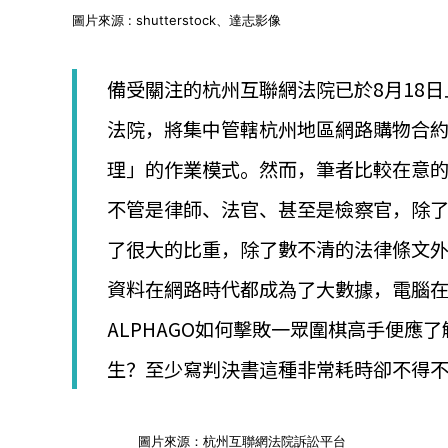
│
圖片來源 : shutterstock、達志影像
智
財
權
備受關注的杭州互聯網法院已於8月18
顧
問
法院，將集中管轄杭州地區網路購物合
│
專
理」的作業模式。然而，筆者比較在意
利
佈
不管是律師、法官、甚至是檢察官，除
局
│
了很大的比重，除了數不清的法律條文
美
國
資料在網路時代都成為了大數據，電腦
專
利
ALPHAGO如何擊敗一眾圍棋高手便應
生？至少寫判決書這種非常耗時卻不得
圖片來源：杭州互聯網法院訴訟平台