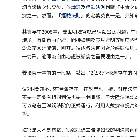
調查證據之結果後，依
論理
及
經驗法則
判斷「事實之
據之一，然而，「
經驗法則
」的定義莫衷一是，只知
其實早在2008年，姜世明法官就已經點出此問題，
議題，有關自由心證、間接證明及表見證明等制度均
念為適當地釐清，即甚易造成各法官因對於經驗法則
一情形，適即為自由心證被詬病之重要理由之一」。
姜法官十年前的一段話，點出了2個現今依舊存在的問題：
這2個問題不只在台灣存在，在對岸也一樣。對岸法
不是一定要有相同判決也是一個問號，但大陸法院認
可以藉著互聯網法院的正式運行，利用大數據來提高
警。
法官是人不是電腦，很難把過去浩瀚如煙的判決書內