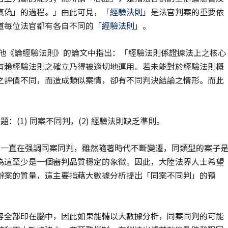
真偽」的過程。」由此可見，「
經驗法則
」是法官判案的重要依
道每位法官都有各自不同的「
經驗法則
」。
在他《論經驗法則》的論文中指出：「經驗法則係證據法上之核心
有賴經驗法則之確立乃得被適切地運用。若未能對於經驗法則概
之評價不同，而造成類似案情，卻有不同判決結論之情形。而此
(1) 同案不同判，(2) 經驗法則缺乏準則。
院一直在强調同案同判，雖然隨著時代不斷變遷，同類型的案子
為這至少是一個審判品質穩定的象徵。因此，大陸法界人士希望
辦案的質量，這主要指藉大數據分析提出「同案不同判」的預
容全部印在腦中，因此如果能輔以大數據分析，同案同判的可能