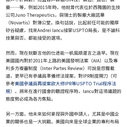
藥……等，例如2015年時，他就曾代表位於西雅圖的生技
公司Juno Therapeutics，與瑞士的製藥大廠諾華
（Novartis）對簿公堂。換句話說，比起前任可能的獨厚
矽谷疑慮，找來Andrei Iancu接掌USPTO局長，是不論科
技業與否，都能接受的選項。
然而，現在就斷言他的仕途能一帆風順還言之過早。現在
美國國內對於2011年上路的美國發明法案（AIA）以及專
利多方複審制度（Inter Partes Review）可說是怨聲載
道，更早已有參議員準備修法提案，對IPR制度開刀（可
參考
美國參議員再提案欲大修IPR等USPTO Trial程序法
規
），將來在進行國會的聽證程序時，Iancu對這項議題的
態度勢必成為各方焦點。
另一方面，他未來如何拿捏與外國申請人，尤其是中國企
業的關係也是一大挑戰。美國向來是全球企業的專利布局