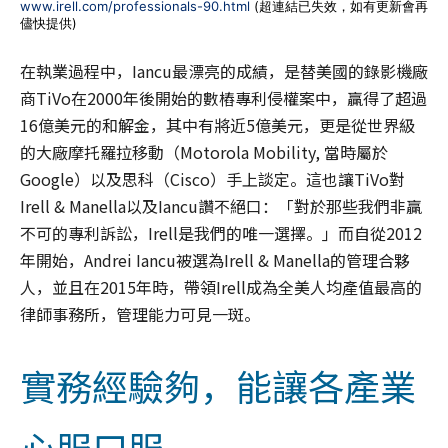
www.irell.com/professionals-90.html
(超連結已失效，如有更新會再
儘快提供)
在執業過程中，Iancu最漂亮的成績，是替美國的錄影機廠
商TiVo在2000年後開始的數樁專利侵權案中，贏得了超過
16億美元的和解金，其中有將近5億美元，更是從世界級
的大廠摩托羅拉移動（Motorola Mobility, 當時屬於
Google）以及思科（Cisco）手上談定。這也讓TiVo對
Irell & Manella以及Iancu讚不絕口：「對於那些我們非贏
不可的專利訴訟，Irell是我們的唯一選擇。」而自從2012
年開始，Andrei Iancu被選為Irell & Manella的管理合夥
人，並且在2015年時，帶領Irell成為全美人均產值最高的
律師事務所，管理能力可見一斑。
實務經驗夠，能讓各產業
心服口服