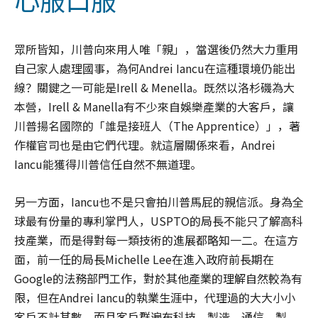
眾所皆知，川普向來用人唯「親」，當選後仍然大力重用
自己家人處理國事，為何Andrei Iancu在這種環境仍能出
線？關鍵之一可能是Irell & Menella。既然以洛杉磯為大
本營，Irell & Manella有不少來自娛樂產業的大客戶，讓
川普揚名國際的「誰是接班人（The Apprentice）」，著
作權官司也是由它們代理。就這層關係來看，Andrei
Iancu能獲得川普信任自然不無道理。
另一方面，Iancu也不是只會拍川普馬屁的親信派。身為全
球最有份量的專利掌門人，USPTO的局長不能只了解高科
技產業，而是得對每一類技術的進展都略知一二。在這方
面，前一任的局長Michelle Lee在進入政府前長期在
Google的法務部門工作，對於其他產業的理解自然較為有
限，但在Andrei Iancu的執業生涯中，代理過的大大小小
客戶不計其數，而且客戶群遍布科技、製造、通信、製