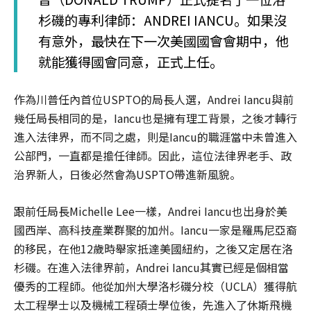
杉磯的專利律師：ANDREI IANCU。如果沒
有意外，最快在下一次美國國會會期中，他
就能獲得國會同意，正式上任。
作為川普任內首位USPTO的局長人選，Andrei Iancu與前
幾任局長相同的是，Iancu也是擁有理工背景，之後才轉行
進入法律界，而不同之處，則是Iancu的職涯當中未曾進入
公部門，一直都是擔任律師。因此，這位法律界老手、政
治界新人，日後必然會為USPTO帶進新風貌。
跟前任局長Michelle Lee一樣，Andrei Iancu也出身於美
國西岸、高科技產業群聚的加州。Iancu一家是羅馬尼亞裔
的移民，在他12歲時舉家抵達美國紐約，之後又定居在洛
杉磯。在進入法律界前，Andrei Iancu其實已經是個相當
優秀的工程師。他從加州大學洛杉磯分校（UCLA）獲得航
太工程學士以及機械工程碩士學位後，先進入了休斯飛機