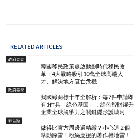
RELATED ARTICLES
政府要聞
韓國移民政策處啟動劃時代移民改
革：4大戰略吸引10萬全球高端人
才、解決地方衰亡危機
政府要聞
我國綠商標十年全解析：每7件申請即
有1件具「綠色基因」：綠色智財躍升
企業全球競爭力之關鍵隱形護城河
影音館
做得比官方周邊還精緻？小心這 2 個
舉動踩雷！粉絲應援的著作權地雷！