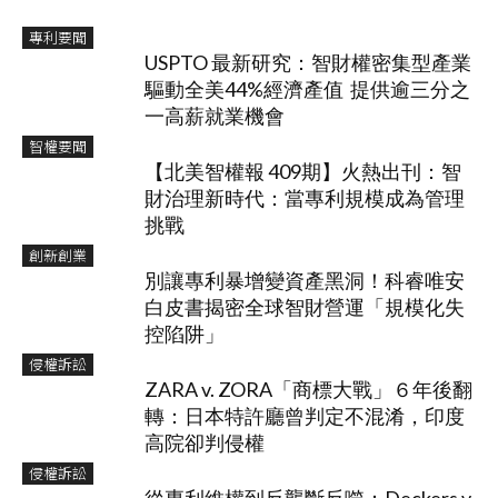
專利要聞
USPTO 最新研究：智財權密集型產業
驅動全美44%經濟產值 提供逾三分之
一高薪就業機會
智權要聞
【北美智權報 409期】火熱出刊：智
財治理新時代：當專利規模成為管理
挑戰
創新創業
別讓專利暴增變資產黑洞！科睿唯安
白皮書揭密全球智財營運「規模化失
控陷阱」
侵權訴訟
ZARA v. ZORA「商標大戰」６年後翻
轉：日本特許廳曾判定不混淆，印度
高院卻判侵權
侵權訴訟