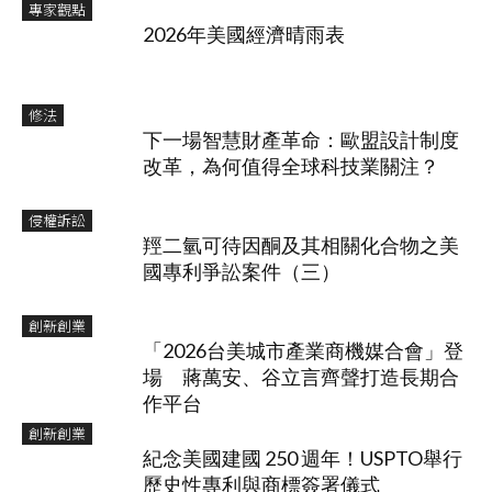
專家觀點
2026年美國經濟晴雨表
修法
下一場智慧財產革命：歐盟設計制度
改革，為何值得全球科技業關注？
侵權訴訟
羥二氫可待因酮及其相關化合物之美
國專利爭訟案件（三）
創新創業
「2026台美城市產業商機媒合會」登
場 蔣萬安、谷立言齊聲打造長期合
作平台
創新創業
紀念美國建國 250 週年！USPTO舉行
歷史性專利與商標簽署儀式