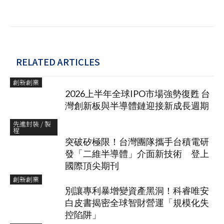
RELATED ARTICLES
創新創業
2026上半年全球IPO市場強勢復甦 台
灣創新板與半導體鏈迎接新成長週期
先進封裝 / 製
程
突破矽極限！台灣團隊攜手台積電研
發「二維半導體」介面新技術 登上
國際頂尖期刊
創新創業
別讓專利暴增變資產黑洞！科睿唯安
白皮書揭密全球智財營運「規模化失
控陷阱」