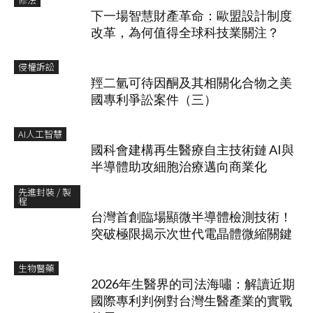
下一場智慧財產革命：歐盟設計制度
改革，為何值得全球科技業關注？
侵權訴訟
羥二氫可待因酮及其相關化合物之美
國專利爭訟案件（三）
AI人工智慧
國科會建構再生醫療自主技術鏈 AI與
半導體助攻細胞治療邁向商業化
先進封裝 / 製
程
台灣首創臨場顯微半導體檢測技術！
突破極限揭示次世代電晶體微縮關鍵
生物醫藥
2026年生醫界的司法海嘯：解讀近期
國際專利判例對台灣生醫產業的實戰