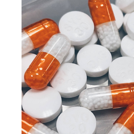
│
智
財
權
顧
問
│
專
利
佈
局
│
美
國
專
利