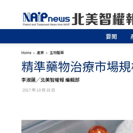
北
美
智
權
要聞
報
│
專
Home
產業
生物醫藥
利
精準藥物治療市場規模
申
請
│
李淑蓮╱北美智權報 編輯部
商
標
2017 年 10 月 18 日
申
請
│
侵
權
分
析