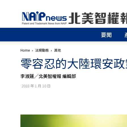
北
美
智
權
要聞
報
│
專
Home
法規動態
其他
利
零容忍的大陸環安政
申
請
│
李淑蓮╱北美智權報 編輯部
商
標
2018 年 1 月 10 日
申
請
│
侵
權
分
析