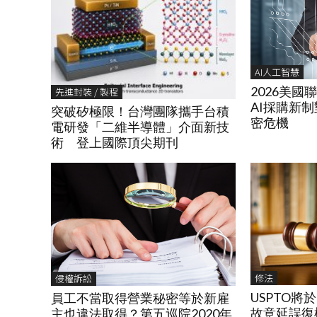
AI人工智慧
2026美
先進封裝 / 製程
AI採購新
突破矽極限！台灣團隊攜手台積
密危機
電研發「二維半導體」介面新技
術 登上國際頂尖期刊
修法
侵權訴訟
USPTO將於
員工不當取得營業秘密等於新雇
故意延誤復權P
主也違法取得？第五巡院2020年