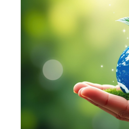
│
智
財
權
顧
問
│
專
利
佈
局
│
美
國
專
利